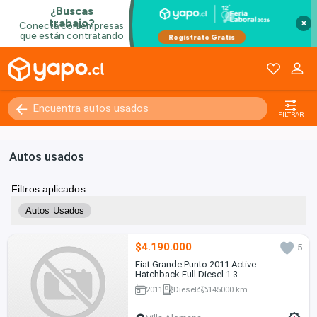
×
FILTRAR
Autos usados
Filtros aplicados
Autos Usados
$4.190.000
5
Fiat Grande Punto 2011 Active
Hatchback Full Diesel 1.3
2011
Diesel
145000 km