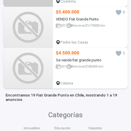
Coelemu
$5.400.000
0
VENDO Fiat Grande Punto
2013
Bencina
170000 km
Padre las Casas
$4.500.000
5
Se vende fiat grande punto
2014
Bencina
85000 km
Calama
Encontramos 19 Fiat Grande Punto en Chile, mostrando 1 a 19
anuncios
Categorías
Inmuebles
Educación
Deportes