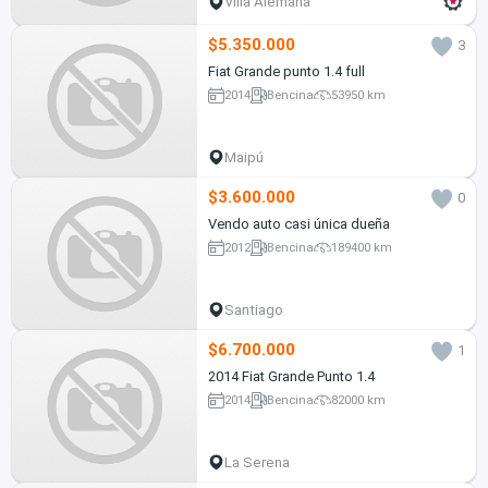
Villa Alemana
$5.350.000
3
Fiat Grande punto 1.4 full
2014
Bencina
53950 km
Maipú
$3.600.000
0
Vendo auto casi única dueña
2012
Bencina
189400 km
Santiago
$6.700.000
1
2014 Fiat Grande Punto 1.4
2014
Bencina
82000 km
La Serena