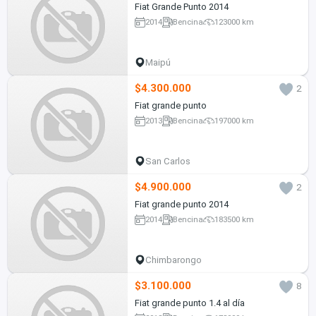
Fiat Grande Punto 2014
2014
Bencina
123000 km
Maipú
$4.300.000
2
Fiat grande punto
2013
Bencina
197000 km
San Carlos
$4.900.000
2
Fiat grande punto 2014
2014
Bencina
183500 km
Chimbarongo
$3.100.000
8
Fiat grande punto 1.4 al día