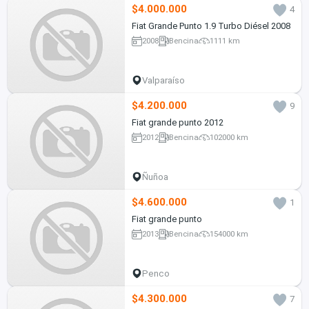
$4.000.000
4
Fiat Grande Punto 1.9 Turbo Diésel 2008
2008
Bencina
1111 km
Valparaíso
$4.200.000
9
Fiat grande punto 2012
2012
Bencina
102000 km
Ñuñoa
$4.600.000
1
Fiat grande punto
2013
Bencina
154000 km
Penco
$4.300.000
7