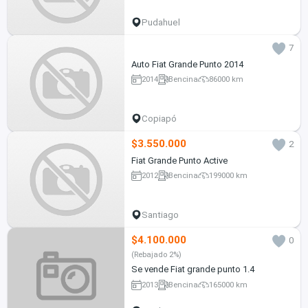
Pudahuel
7
Auto Fiat Grande Punto 2014
2014
Bencina
86000 km
Copiapó
$3.550.000
2
Fiat Grande Punto Active
2012
Bencina
199000 km
Santiago
$4.100.000
0
(Rebajado 2%)
Se vende Fiat grande punto 1.4
2013
Bencina
165000 km