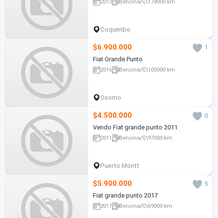
2013
Bencina
178000 km
Coquimbo
$6.900.000
1
Fiat Grande Punto
2016
Bencina
105000 km
Osorno
$4.500.000
0
Vendo Fiat grande punto 2011
2011
Bencina
97000 km
Puerto Montt
$5.900.000
5
Fiat grande punto 2017
2017
Bencina
69000 km