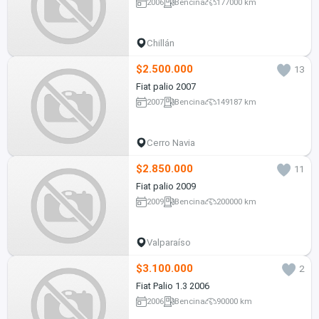
2006
Bencina
177000 km
Chillán
$2.500.000
13
Fiat palio 2007
2007
Bencina
149187 km
Cerro Navia
$2.850.000
11
Fiat palio 2009
2009
Bencina
200000 km
Valparaíso
$3.100.000
2
Fiat Palio 1.3 2006
2006
Bencina
90000 km