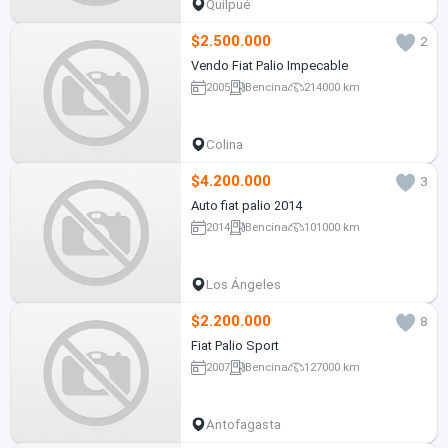
Quilpué
$2.500.000
2
Vendo Fiat Palio Impecable
2005
Bencina
214000 km
Colina
$4.200.000
3
Auto fiat palio 2014
2014
Bencina
101000 km
Los Ángeles
$2.200.000
8
Fiat Palio Sport
2007
Bencina
127000 km
Antofagasta