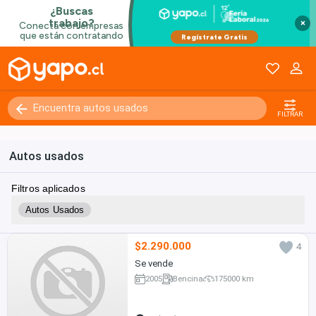
×
FILTRAR
Autos usados
Filtros aplicados
Autos Usados
$2.290.000
4
Se vende
2005
Bencina
175000 km