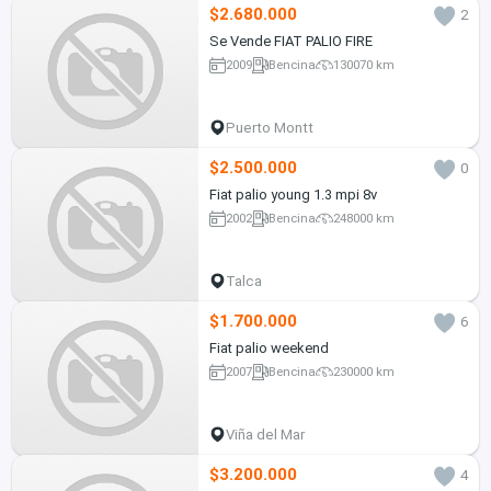
$2.680.000
2
Se Vende FIAT PALIO FIRE
2009
Bencina
130070 km
Puerto Montt
$2.500.000
0
Fiat palio young 1.3 mpi 8v
2002
Bencina
248000 km
Talca
$1.700.000
6
Fiat palio weekend
2007
Bencina
230000 km
Viña del Mar
$3.200.000
4