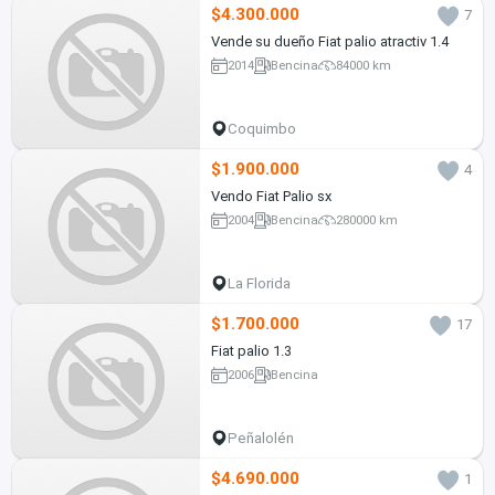
$4.300.000
7
Vende su dueño Fiat palio atractiv 1.4
2014
Bencina
84000 km
Coquimbo
$1.900.000
4
Vendo Fiat Palio sx
2004
Bencina
280000 km
La Florida
$1.700.000
17
Fiat palio 1.3
2006
Bencina
Peñalolén
$4.690.000
1