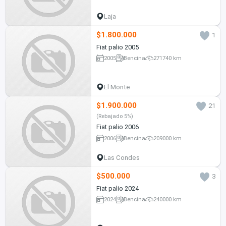
Laja
$1.800.000
1
Fiat palio 2005
2005
Bencina
271740 km
El Monte
$1.900.000
21
(Rebajado 5%)
Fiat palio 2006
2006
Bencina
209000 km
Las Condes
$500.000
3
Fiat palio 2024
2024
Bencina
240000 km