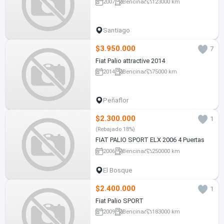
2007
Bencina
123000 km
Santiago
$3.950.000
7
Fiat Palio attractive 2014
2014
Bencina
75000 km
Peñaflor
$2.300.000
1
(Rebajado 18%)
FIAT PALIO SPORT ELX 2006 4 Puertas
2006
Bencina
250000 km
El Bosque
$2.400.000
1
Fiat Palio SPORT
2009
Bencina
183000 km