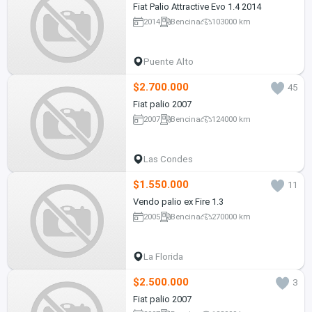
Fiat Palio Attractive Evo 1.4 2014
2014
Bencina
103000 km
Puente Alto
$2.700.000
45
Fiat palio 2007
2007
Bencina
124000 km
Las Condes
$1.550.000
11
Vendo palio ex Fire 1.3
2005
Bencina
270000 km
La Florida
$2.500.000
3
Fiat palio 2007