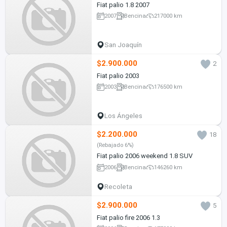
Fiat palio 1.8 2007
2007
Bencina
217000 km
San Joaquín
$2.900.000
2
Fiat palio 2003
2003
Bencina
176500 km
Los Ángeles
$2.200.000
18
(Rebajado 6%)
Fiat palio 2006 weekend 1.8 SUV
2006
Bencina
146260 km
Recoleta
$2.900.000
5
Fiat palio fire 2006 1.3