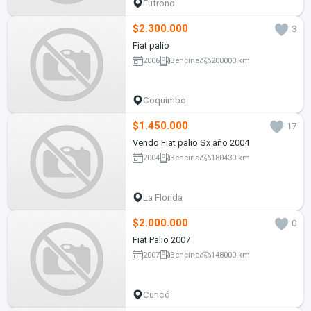
Futrono
$2.300.000
3
Fiat palio
2006
Bencina
200000 km
Coquimbo
$1.450.000
17
Vendo Fiat palio Sx año 2004
2004
Bencina
180430 km
La Florida
$2.000.000
0
Fiat Palio 2007
2007
Bencina
148000 km
Curicó