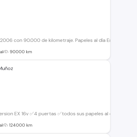
el 2006 con 90.000 de kilometraje. Papeles al día En buen est
al
90000 km
 Muñoz
rsion EX 16v ✅4 puertas ✅todos sus papeles al dia ✅Rueda d
al
124000 km