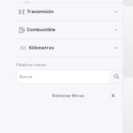
Ducato
Transmisión
500C
125
Combustible
Fullback
Grande Punto
Kilómetros
Punto
Palabras claves
Qubo
Uno Way
1400
500L
Reiniciar filtros
850
Bravo
Doblo