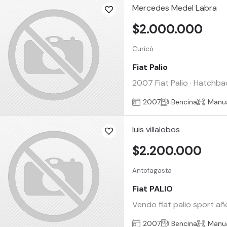
Mercedes Medel Labra
$2.000.000
Curicó
Fiat Palio
2007 Fiat Palio · Hatchbac
2007
Bencina
Manu
luis villalobos
$2.200.000
Antofagasta
Fiat PALIO
Vendo fiat palio sport añ
2007
Bencina
Manu