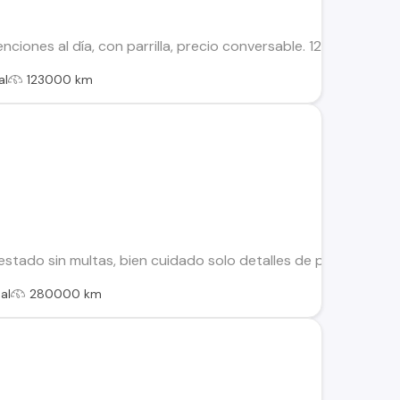
ciones al día, con parrilla, precio conversable. 124.000 km
al
123000 km
estado sin multas, bien cuidado solo detalles de pintura, aut
al
280000 km