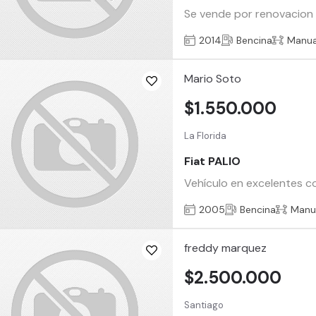
Se vende por renovacion 
2014
Bencina
Manua
Mario Soto
$1.550.000
La Florida
Fiat PALIO
Vehículo en excelentes co
2005
Bencina
Manu
freddy marquez
$2.500.000
Santiago