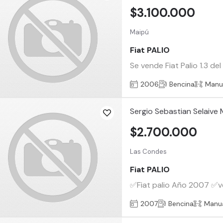
$3.100.000
Maipú
Fiat PALIO
Se vende Fiat Palio 1.3 d
2006
Bencina
Manu
Sergio Sebastian Selaive
$2.700.000
Las Condes
Fiat PALIO
✅Fiat palio Año 2007 ✅ve
2007
Bencina
Manu