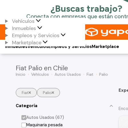
Vehículos
Inmuebles
Empleos y Servicios
Marketplace
Inmuebles
Vehículos
Empleos y Servicios
Marketplace
Fiat Palio en Chile
Inicio
Vehículos
Autos Usados
Fiat
Palio
Exp
Fiat
Palio
Categoría
Enco
Autos Usados (67)
Maquinaria pesada