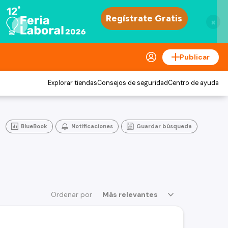
×
Publicar
Explorar tiendas
Consejos de seguridad
Centro de ayuda
BlueBook
Notificaciones
Guardar búsqueda
Ordenar por
Más relevantes