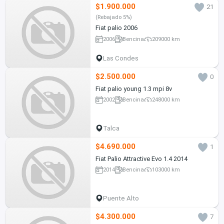
$1.900.000
21
(Rebajado 5%)
Fiat palio 2006
2006
Bencina
209000 km
Las Condes
$2.500.000
0
Fiat palio young 1.3 mpi 8v
2002
Bencina
248000 km
Talca
$4.690.000
1
Fiat Palio Attractive Evo 1.4 2014
2014
Bencina
103000 km
Puente Alto
$4.300.000
7