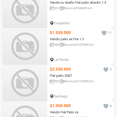
Vende su dueño Fiat palio atractiv 1.4
2014
Bencina
84000 km
Coquimbo
$1.550.000
11
Vendo palio ex Fire 1.3
2005
Bencina
270000 km
La Florida
$2.500.000
3
Fiat palio 2007
2007
Bencina
123000 km
Santiago
$1.900.000
4
Vendo Fiat Palio sx