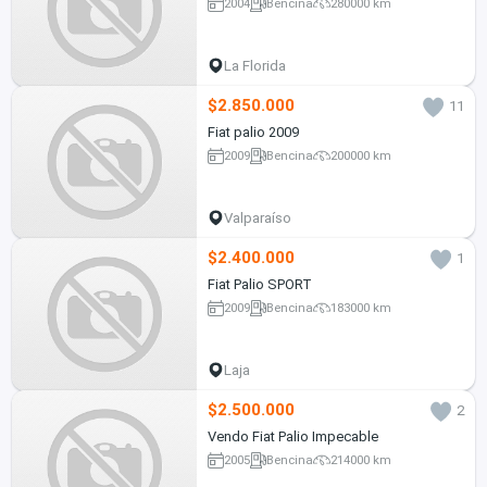
2004
Bencina
280000 km
La Florida
$2.850.000
11
Fiat palio 2009
2009
Bencina
200000 km
Valparaíso
$2.400.000
1
Fiat Palio SPORT
2009
Bencina
183000 km
Laja
$2.500.000
2
Vendo Fiat Palio Impecable
2005
Bencina
214000 km