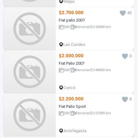
Maipú
$2.700.000
45
Fiat palio 2007
2007
Bencina
124000 km
Las Condes
$2.000.000
0
Fiat Palio 2007
2007
Bencina
148000 km
Curicó
$2.200.000
8
Fiat Palio Sport
2007
Bencina
127000 km
Antofagasta