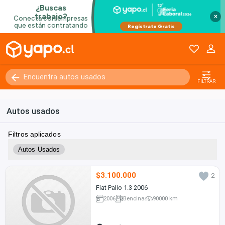
×
FILTRAR
Autos usados
Filtros aplicados
Autos Usados
$3.100.000
2
Fiat Palio 1.3 2006
2006
Bencina
90000 km