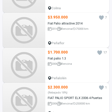
Colina
$3.950.000
7
Fiat Palio attractive 2014
2014
Bencina
75000 km
Peñaflor
$1.700.000
17
Fiat palio 1.3
2006
Bencina
Peñalolén
$2.300.000
1
(Rebajado 18%)
FIAT PALIO SPORT ELX 2006 4 Puertas
2006
Bencina
250000 km