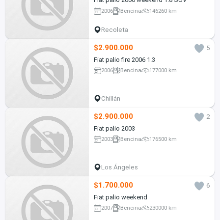
2006
Bencina
146260 km
Recoleta
$2.900.000
5
Fiat palio fire 2006 1.3
2006
Bencina
177000 km
Chillán
$2.900.000
2
Fiat palio 2003
2003
Bencina
176500 km
Los Ángeles
$1.700.000
6
Fiat palio weekend
2007
Bencina
230000 km