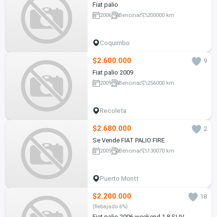
Fiat palio
2006
Bencina
200000 km
Coquimbo
$2.600.000
9
Fiat palio 2009
2009
Bencina
256000 km
Recoleta
$2.680.000
2
Se Vende FIAT PALIO FIRE
2009
Bencina
130070 km
Puerto Montt
$2.200.000
18
(Rebajado 6%)
Fiat palio 2006 weekend 1.8 SUV