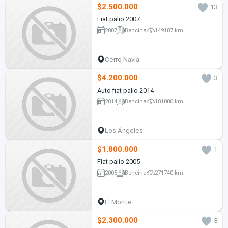
$2.500.000
13
Fiat palio 2007
2007
Bencina
149187 km
Cerro Navia
$4.200.000
3
Auto fiat palio 2014
2014
Bencina
101000 km
Los Ángeles
$1.800.000
1
Fiat palio 2005
2005
Bencina
271740 km
El Monte
$2.300.000
3