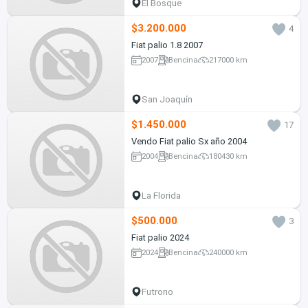
El Bosque
$3.200.000
4
Fiat palio 1.8 2007
2007
Bencina
217000 km
San Joaquín
$1.450.000
17
Vendo Fiat palio Sx año 2004
2004
Bencina
180430 km
La Florida
$500.000
3
Fiat palio 2024
2024
Bencina
240000 km
Futrono