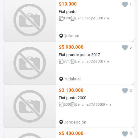
$10.000
1
Fiat punto
1998
Bencina
10000 km
Quilicura
$5.900.000
5
Fiat grande punto 2017
2017
Bencina
69000 km
Pudahuel
$3.100.000
2
Fiat punto 2008
2008
Bencina
130000 km
Concepción
$5.400.000
0