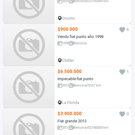
2016
Bencina
105000 km
Osorno
$900.000
6
Vendo fiat punto año 1998
1998
Bencina
Chillán
$6.500.000
1
Impecable fiat punto
2016
Bencina
57 km
La Florida
$3.900.000
0
Fiat grande 2013
2013
Bencina
180000 km