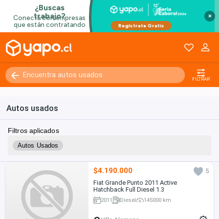
×
FILTRAR
Autos usados
Filtros aplicados
Autos Usados
$4.190.000
5
Fiat Grande Punto 2011 Active
Hatchback Full Diesel 1.3
2011
Diesel
145000 km