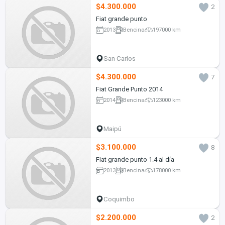
$4.300.000
2
Fiat grande punto
2013
Bencina
197000 km
San Carlos
$4.300.000
7
Fiat Grande Punto 2014
2014
Bencina
123000 km
Maipú
$3.100.000
8
Fiat grande punto 1.4 al día
2013
Bencina
178000 km
Coquimbo
$2.200.000
2