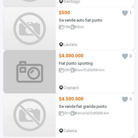
Santiago
$500
1
Se vende auto fiat punto
1986
Otros
Lautaro
$4.000.000
0
Fiat punto sporting
2009
Gas
202000 km
Copiapó
$4.500.000
5
Se vende fiat grande punto
2014
Bencina
85000 km
Calama