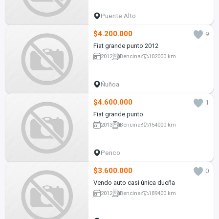
Puente Alto
$4.200.000
9
Fiat grande punto 2012
2012
Bencina
102000 km
Ñuñoa
$4.600.000
1
Fiat grande punto
2013
Bencina
154000 km
Penco
$3.600.000
0
Vendo auto casi única dueña
2012
Bencina
189400 km