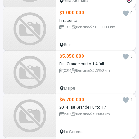
Villa Alemana
$1.000.000
0
Fiat punto
1999
Bencina
11111111 km
Buin
$5.350.000
3
Fiat Grande punto 1.4 full
2014
Bencina
53950 km
Maipú
$6.700.000
1
2014 Fiat Grande Punto 1.4
2014
Bencina
82000 km
La Serena