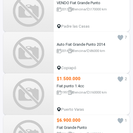
VENDO Fiat Grande Punto
2013
Bencina
170000 km
Padre las Casas
7
Auto Fiat Grande Punto 2014
2014
Bencina
86000 km
Copiapó
$1.500.000
2
Fiat punto 1.4cc
1997
Bencina
160000 km
Puerto Varas
$6.900.000
1
Fiat Grande Punto