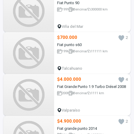
Fiat Punto 90
1999
Bencina
300000 km
Viña del Mar
$700.000
2
Fiat punto s60
1996
Bencina
111111 km
Talcahuano
$4.000.000
4
Fiat Grande Punto 1.9 Turbo Diésel 2008
2008
Bencina
1111 km
Valparaíso
$4.900.000
2
Fiat grande punto 2014