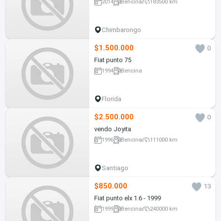
2014
Bencina
183500 km
Chimbarongo
$1.500.000
0
Fiat punto 75
1994
Bencina
Florida
$2.500.000
0
vendo Joyita
1996
Bencina
111000 km
Santiago
$850.000
13
Fiat punto elx 1.6 - 1999
1999
Bencina
240000 km