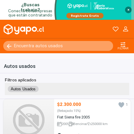
×
FILTRAR
Autos usados
Filtros aplicados
Autos Usados
$2.300.000
1
(Rebajado 15%)
Fiat Siena fire 2005
2005
Bencina
250000 km