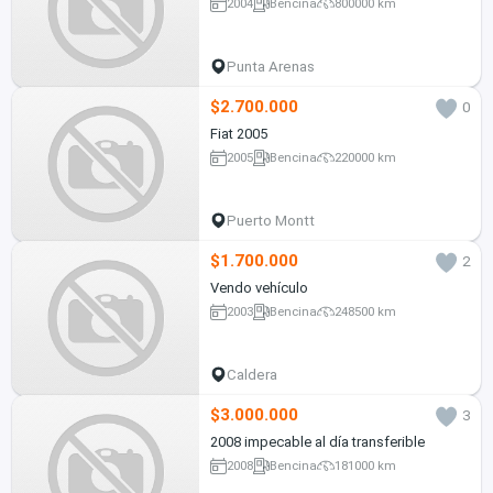
2004
Bencina
800000 km
Punta Arenas
$2.700.000
0
Fiat 2005
2005
Bencina
220000 km
Puerto Montt
$1.700.000
2
Vendo vehículo
2003
Bencina
248500 km
Caldera
$3.000.000
3
2008 impecable al día transferible
2008
Bencina
181000 km