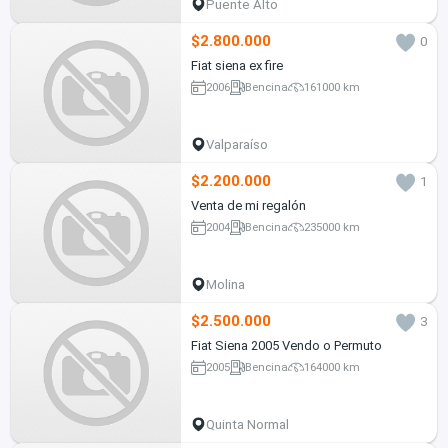
Puente Alto
$2.800.000
0
Fiat siena ex fire
2006
Bencina
161000 km
Valparaíso
$2.200.000
1
Venta de mi regalón
2004
Bencina
235000 km
Molina
$2.500.000
3
Fiat Siena 2005 Vendo o Permuto
2005
Bencina
164000 km
Quinta Normal