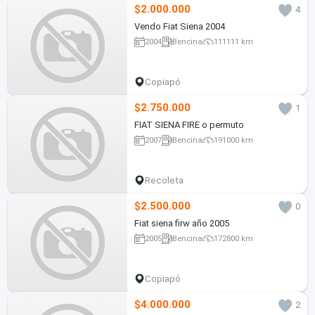
$2.000.000
4
Vendo Fiat Siena 2004
2004
Bencina
111111 km
Copiapó
$2.750.000
1
FIAT SIENA FIRE o permuto
2007
Bencina
191000 km
Recoleta
$2.500.000
0
Fiat siena firw año 2005
2005
Bencina
172800 km
Copiapó
$4.000.000
2