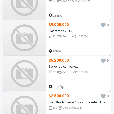
2018
Bencina
96250 km
Lampa
$9.000.000
0
Fiat strada 2017
2017
Bencina
105000 km
Talca
$6.200.000
9
Se vende camioneta
2018
Bencina
187000 km
Pitrufquén
$2.500.000
0
Fiat Strada diesel 1.7 cabina extendida
2004
Diesel
200 km