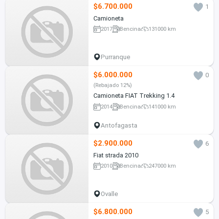
$6.700.000
1
Camioneta
2017
Bencina
131000 km
Purranque
$6.000.000
0
(Rebajado 12%)
Camioneta FIAT Trekking 1.4
2014
Bencina
141000 km
Antofagasta
$2.900.000
6
Fiat strada 2010
2010
Bencina
247000 km
Ovalle
$6.800.000
5