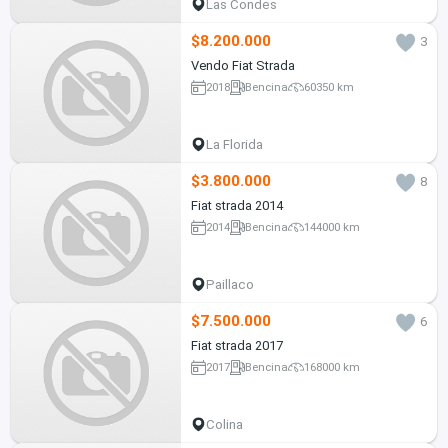
Las Condes
$8.200.000
3
Vendo Fiat Strada
2018
Bencina
60350 km
La Florida
$3.800.000
8
Fiat strada 2014
2014
Bencina
144000 km
Paillaco
$7.500.000
6
Fiat strada 2017
2017
Bencina
168000 km
Colina