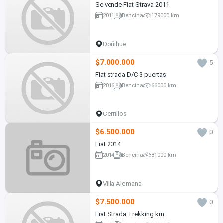
Se vende Fiat Strava 2011
2011
Bencina
179000 km
Doñihue
$7.000.000
5
Fiat strada D/C 3 puertas
2016
Bencina
66000 km
Cerrillos
$6.500.000
0
Fiat 2014
2014
Bencina
81000 km
Villa Alemana
$7.500.000
0
Fiat Strada Trekking km