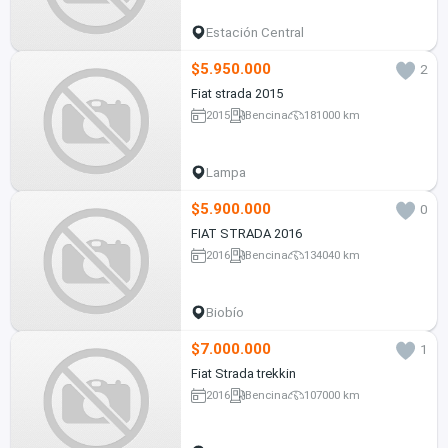
Estación Central
$5.950.000
2
Fiat strada 2015
2015
Bencina
181000 km
Lampa
$5.900.000
0
FIAT STRADA 2016
2016
Bencina
134040 km
Biobío
$7.000.000
1
Fiat Strada trekkin
2016
Bencina
107000 km