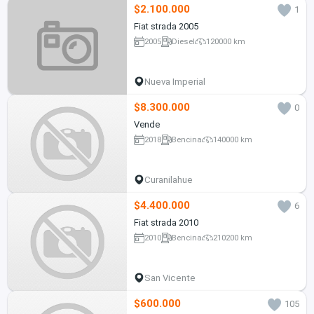
$2.100.000
1
Fiat strada 2005
2005
Diesel
120000 km
Nueva Imperial
$8.300.000
0
Vende
2018
Bencina
140000 km
Curanilahue
$4.400.000
6
Fiat strada 2010
2010
Bencina
210200 km
San Vicente
$600.000
105