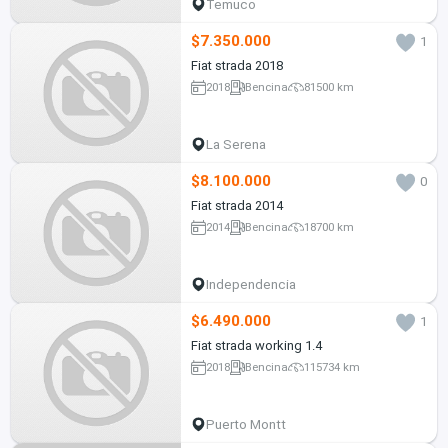
Temuco
$7.350.000
1
Fiat strada 2018
2018
Bencina
81500 km
La Serena
$8.100.000
0
Fiat strada 2014
2014
Bencina
18700 km
Independencia
$6.490.000
1
Fiat strada working 1.4
2018
Bencina
115734 km
Puerto Montt