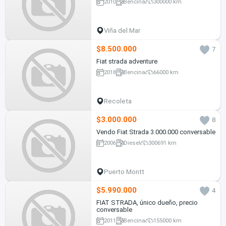
2010
Bencina
300000 km
Viña del Mar
$8.500.000
7
Fiat strada adventure
2018
Bencina
66000 km
Recoleta
$3.000.000
8
Vendo Fiat Strada 3.000.000 conversable
2006
Diesel
300691 km
Puerto Montt
$5.990.000
4
FIAT STRADA, único dueño, precio
conversable
2011
Bencina
155000 km