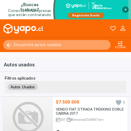
×
FILTRAR
Autos usados
Filtros aplicados
Autos Usados
$7.500.000
0
VENDO FIAT STRADA TREKKING DOBLE
CABINA 2017
2017
Bencina
59067 km