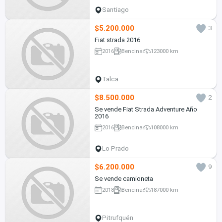
Santiago
$5.200.000
3
Fiat strada 2016
2016
Bencina
123000 km
Talca
$8.500.000
2
Se vende Fiat Strada Adventure Año
2016
2016
Bencina
108000 km
Lo Prado
$6.200.000
9
Se vende camioneta
2018
Bencina
187000 km
Pitrufquén