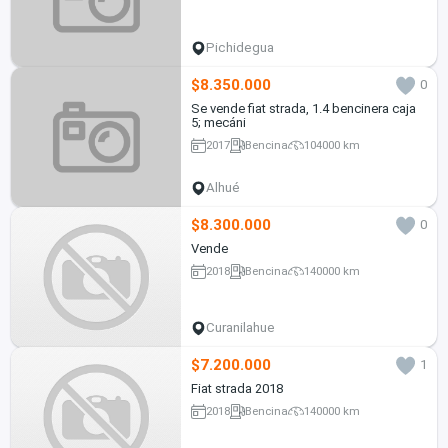
Pichidegua
$8.350.000
0
Se vende fiat strada, 1.4 bencinera caja
5; mecáni
2017
Bencina
104000 km
Alhué
$8.300.000
0
Vende
2018
Bencina
140000 km
Curanilahue
$7.200.000
1
Fiat strada 2018
2018
Bencina
140000 km