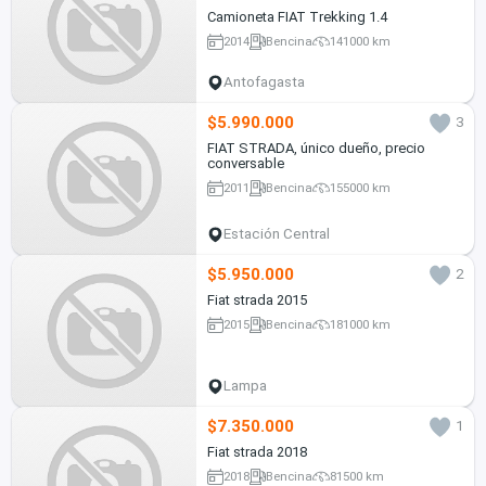
Camioneta FIAT Trekking 1.4
2014
Bencina
141000 km
Antofagasta
$5.990.000
3
FIAT STRADA, único dueño, precio
conversable
2011
Bencina
155000 km
Estación Central
$5.950.000
2
Fiat strada 2015
2015
Bencina
181000 km
Lampa
$7.350.000
1
Fiat strada 2018
2018
Bencina
81500 km