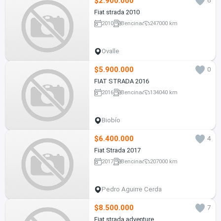
$2.900.000
6
Fiat strada 2010
2010
Bencina
247000 km
Ovalle
$5.900.000
0
FIAT STRADA 2016
2016
Bencina
134040 km
Biobío
$6.400.000
4
Fiat Strada 2017
2017
Bencina
207000 km
Pedro Aguirre Cerda
$8.500.000
7
Fiat strada adventure