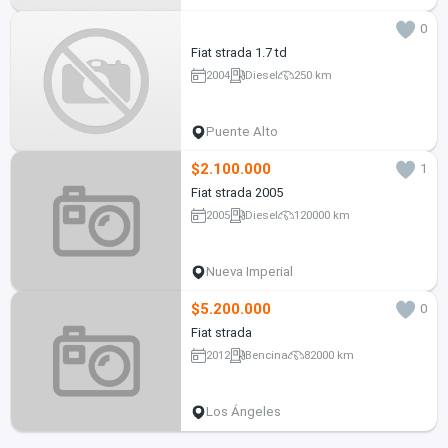
0
Fiat strada 1.7 td
2004
Diesel
250 km
Puente Alto
$2.100.000
1
Fiat strada 2005
2005
Diesel
120000 km
Nueva Imperial
$5.200.000
0
Fiat strada
2012
Bencina
82000 km
Los Ángeles