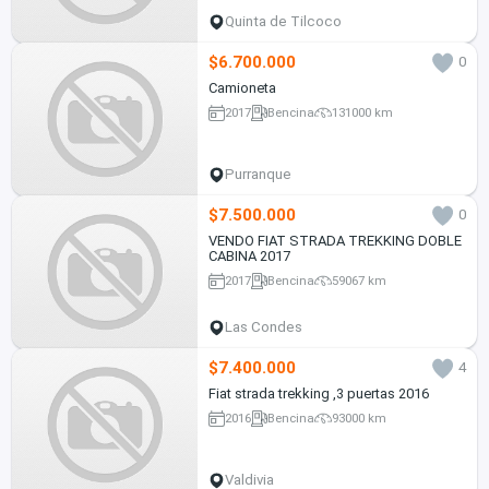
Quinta de Tilcoco
$6.700.000
0
Camioneta
2017
Bencina
131000 km
Purranque
$7.500.000
0
VENDO FIAT STRADA TREKKING DOBLE
CABINA 2017
2017
Bencina
59067 km
Las Condes
$7.400.000
4
Fiat strada trekking ,3 puertas 2016
2016
Bencina
93000 km
Valdivia