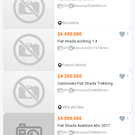
2018
Bencina
66000 km
Recoleta
$6.490.000
1
Fiat strada working 1.4
2018
Bencina
115734 km
Puerto Montt
$4.200.000
1
Camioneta Fiat Strada Trekking
2010
Bencina
300000 km
Viña del Mar
$9.000.000
1
Fiat Strada Aventure Año 2017
2017
Bencina
80000 km