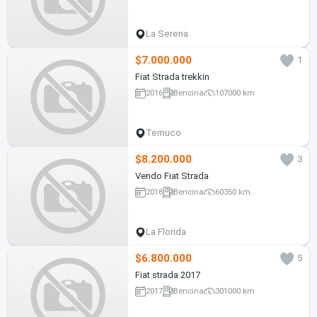
La Serena
$7.000.000
1
Fiat Strada trekkin
2016
Bencina
107000 km
Temuco
$8.200.000
3
Vendo Fiat Strada
2018
Bencina
60350 km
La Florida
$6.800.000
5
Fiat strada 2017
2017
Bencina
301000 km