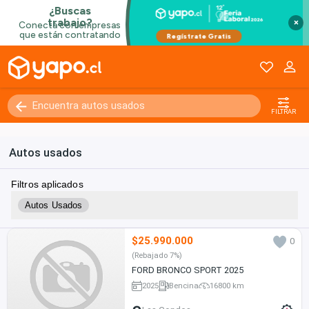
×
FILTRAR
Autos usados
Filtros aplicados
Autos Usados
$25.990.000
0
(Rebajado 7%)
FORD BRONCO SPORT 2025
2025
Bencina
16800 km