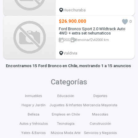
Huechuraba
$26.900.000
0
Ford Bronco Sport 2.0 Wildtrack Auto
4WD + extra set nehumaticos
2022
Bencina
42000 km
Valdivia
Encontramos 15 Ford Bronco en Chile, mostrando 1 a 15 anuncios
Categorías
Inmuebles
Educación
Deportes
Hogar y Jardín
Juguetes & Infantes
Mercancía Mayorista
Belleza
Empleos en Chile
Mascotas
Autos y Vehículos
Tecnología
Construcción
Yates & Barcos
Música Moda Arte
Servicios y Negocios