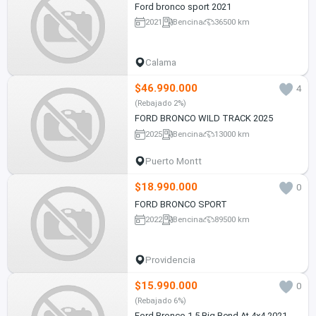
Ford bronco sport 2021
2021
Bencina
36500 km
Calama
$46.990.000
4
(Rebajado 2%)
FORD BRONCO WILD TRACK 2025
2025
Bencina
13000 km
Puerto Montt
$18.990.000
0
FORD BRONCO SPORT
2022
Bencina
89500 km
Providencia
$15.990.000
0
(Rebajado 6%)
Ford Bronco 1.5 Big Bend At 4x4 2021