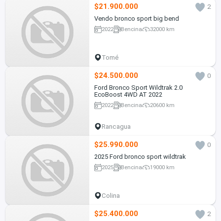
$21.900.000
2
Vendo bronco sport big bend
2022
Bencina
32000 km
Tomé
$24.500.000
0
Ford Bronco Sport Wildtrak 2.0
EcoBoost 4WD AT 2022
2022
Bencina
20600 km
Rancagua
$25.990.000
0
2025 Ford bronco sport wildtrak
2025
Bencina
19000 km
Colina
$25.400.000
2