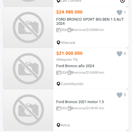
Las Condes
$24.980.000
1
FORD BRONCO SPORT BIG BEN 1.5 AUT.
2024
2024
Bencina
23000 km
Vitacura
$21.000.000
0
(Rebajado 7%)
Ford Bronco año 2024
2024
Bencina
16000 km
Constitución
5
Ford Bronco 2021 motor 1.5
2021
Bencina
18181 km
Arica