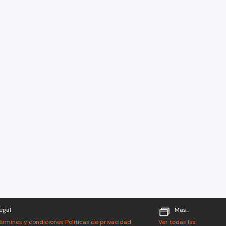
egal
Más...
érminos y condiciones
Políticas de privacidad
Ver todas las