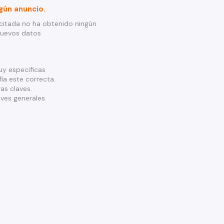
gún anuncio.
citada no ha obtenido ningún
nuevos datos
y especificas
ía este correcta.
as claves.
ves generales.