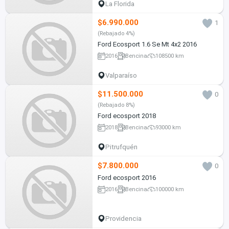
La Florida
$6.990.000
1
(Rebajado 4%)
Ford Ecosport 1.6 Se Mt 4x2 2016
2016
Bencina
108500 km
Valparaíso
$11.500.000
0
(Rebajado 8%)
Ford ecosport 2018
2018
Bencina
93000 km
Pitrufquén
$7.800.000
0
Ford ecosport 2016
2016
Bencina
100000 km
Providencia