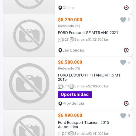
Colina
$8.290.000
2
(Rebajado 2%)
FORD Ecosport SE MT5 AÑO 2021
2021
Bencina
121500 km
Las Condes
$6.580.000
6
(Rebajado 3%)
FORD ECOSPORT TITANIUM 1.6 MT
2015
2015
Bencina
106000 km
Oportunidad
Providencia
$6.990.000
0
Ford Ecosport Titanium 2015
Automatica
2015
Bencina
141000 km