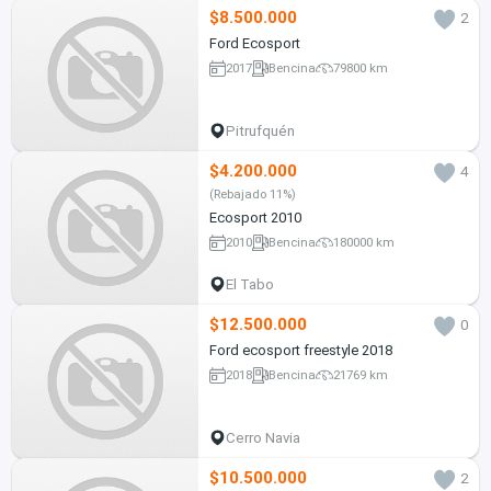
$8.500.000
2
Ford Ecosport
2017
Bencina
79800 km
Pitrufquén
$4.200.000
4
(Rebajado 11%)
Ecosport 2010
2010
Bencina
180000 km
El Tabo
$12.500.000
0
Ford ecosport freestyle 2018
2018
Bencina
21769 km
Cerro Navia
$10.500.000
2