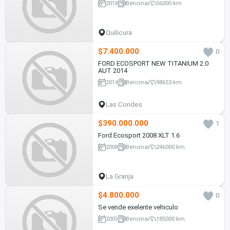
2018
Bencina
56000 km
Quilicura
$7.400.000
0
FORD ECOSPORT NEW TITANIUM 2.0
AUT 2014
2014
Bencina
98653 km
Las Condes
$390.000.000
1
Ford Ecosport 2008 XLT 1.6
2008
Bencina
246000 km
La Granja
$4.800.000
0
Se vende exelente vehiculo
2005
Bencina
185000 km