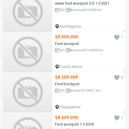
venta ford ecosport S.E 1.5 2021
2021
Bencina
51000 km
Antofagasta
$8.000.000
1
Ford ecosport
2017
Bencina
132000 km
Puerto Montt
$8.500.000
0
Ford EcoSport
2017
Diesel
124811 km
Chiguayante
$8.699.000
1
Ford ecosport 1.5 2018