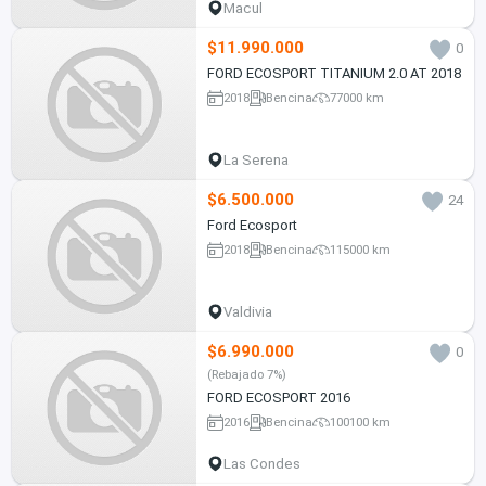
Macul
$11.990.000
0
FORD ECOSPORT TITANIUM 2.0 AT 2018
2018
Bencina
77000 km
La Serena
$6.500.000
24
Ford Ecosport
2018
Bencina
115000 km
Valdivia
$6.990.000
0
(Rebajado 7%)
FORD ECOSPORT 2016
2016
Bencina
100100 km
Las Condes