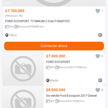
1/14
$7.700.000
1
(Rebajado 3%)
FORD ECOSPORT TITANIUM 2.0 AUTOMATICO
2016
Bencina
95000 km
Talca
Contactar ahora
$7.000.000
0
FORD ECOSPORT
2016
Bencina
137000 km
Maule
$8.000.000
0
Se vende Ford Ecosport 2017 Diesel
2017
Diesel
197000 km