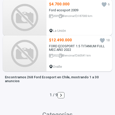
$4.700.000
6
Ford ecosport 2009
2009
Bencina
187000 km
La Unión
$12.490.000
18
FORD ECOSPORT 1.5 TITANIUM FULL
MEC AÑO 2022
2022
Bencina
60541 km
Ovalle
Encontramos 268 Ford Ecosport en Chile, mostrando 1 a 30
anuncios
1 / 9
Categorías