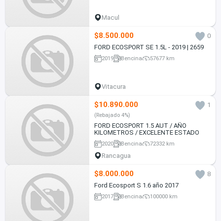
Macul
$8.500.000
0
FORD ECOSPORT SE 1.5L - 2019 | 2659
2019
Bencina
57677 km
Vitacura
$10.890.000
1
(Rebajado 4%)
FORD ECOSPORT 1.5 AUT / AÑO
KILOMETROS / EXCELENTE ESTADO
2020
Bencina
72332 km
Rancagua
$8.000.000
8
Ford Ecosport S 1.6 año 2017
2017
Bencina
100000 km