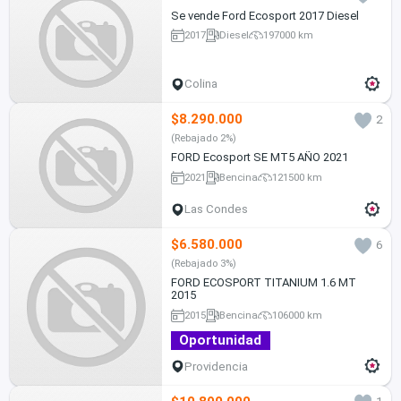
Se vende Ford Ecosport 2017 Diesel
2017
Diesel
197000 km
Colina
$8.290.000
2
(Rebajado 2%)
FORD Ecosport SE MT5 AÑO 2021
2021
Bencina
121500 km
Las Condes
$6.580.000
6
(Rebajado 3%)
FORD ECOSPORT TITANIUM 1.6 MT
2015
2015
Bencina
106000 km
Oportunidad
Providencia