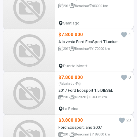
2018
Bencina
83000 km
Santiago
$7.800.000
4
A la venta Ford EcoSport Titanium
2017
Bencina
170000 km
Puerto Montt
$7.800.000
0
(Rebajado 4%)
2017 Ford Ecosport 1.5 DIESEL
2017
Diesel
104112 km
La Reina
$3.800.000
23
Ford Ecosport, año 2007
2018
Bencina
189000 km