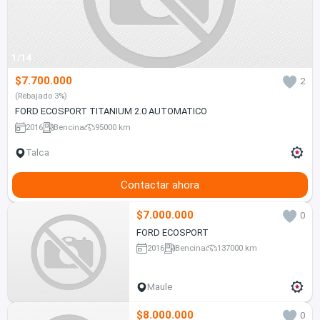
1/14
$7.700.000
2
(Rebajado 3%)
FORD ECOSPORT TITANIUM 2.0 AUTOMATICO
2016
Bencina
95000 km
Talca
Contactar ahora
$7.000.000
0
FORD ECOSPORT
2016
Bencina
137000 km
Maule
$8.000.000
0