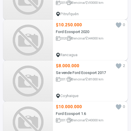
2018
Bencina
93000 km
Pitrufquén
$10.250.000
0
Ford Ecosport 2020
2020
Bencina
44000 km
Rancagua
$8.000.000
2
Se vende Ford Ecosport 2017
2017
Bencina
81000 km
Coyhaique
$10.000.000
0
Ford Ecosport 1.6
2017
Bencina
40000 km