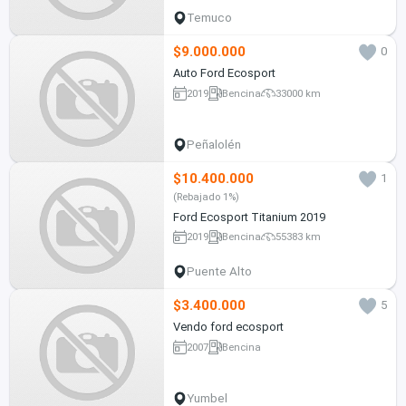
Temuco
$9.000.000
0
Auto Ford Ecosport
2019
Bencina
33000 km
Peñalolén
$10.400.000
1
(Rebajado 1%)
Ford Ecosport Titanium 2019
2019
Bencina
55383 km
Puente Alto
$3.400.000
5
Vendo ford ecosport
2007
Bencina
Yumbel