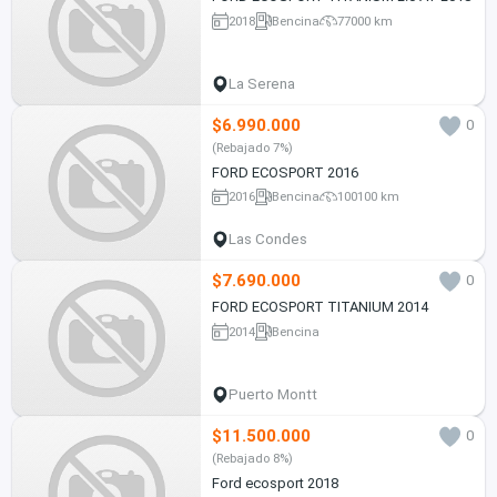
2018
Bencina
77000 km
La Serena
$6.990.000
0
(Rebajado 7%)
FORD ECOSPORT 2016
2016
Bencina
100100 km
Las Condes
$7.690.000
0
FORD ECOSPORT TITANIUM 2014
2014
Bencina
Puerto Montt
$11.500.000
0
(Rebajado 8%)
Ford ecosport 2018