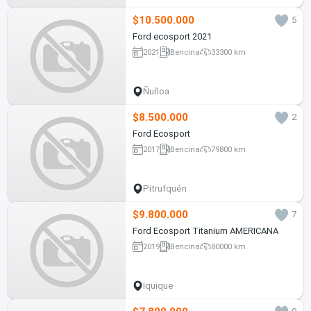
$10.500.000
5
Ford ecosport 2021
2021
Bencina
33300 km
Ñuñoa
$8.500.000
2
Ford Ecosport
2017
Bencina
79800 km
Pitrufquén
$9.800.000
7
Ford Ecosport Titanium AMERICANA
2019
Bencina
80000 km
Iquique