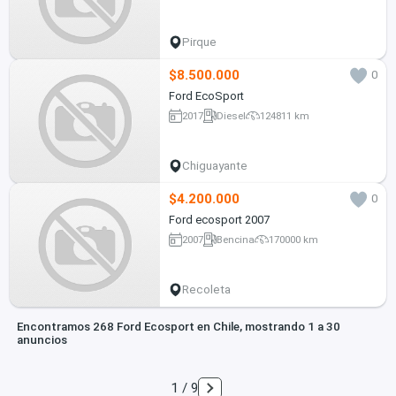
Pirque
$8.500.000
0
Ford EcoSport
2017
Diesel
124811 km
Chiguayante
$4.200.000
0
Ford ecosport 2007
2007
Bencina
170000 km
Recoleta
Encontramos 268 Ford Ecosport en Chile, mostrando 1 a 30
anuncios
1 / 9