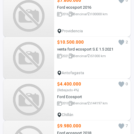
$7.800.000
0
Ford ecosport 2016
2016
Bencina
100000 km
Providencia
$10.500.000
2
venta ford ecosport S.E 1.5 2021
2021
Bencina
51000 km
Antofagasta
$4.400.000
0
(Rebajado 4%)
Ford Ecosport
2010
Bencina
144197 km
Chillán
$9.980.000
7
Ford ecosport 2018