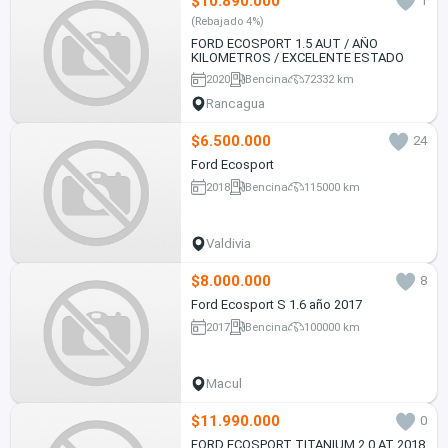
$10.890.000
1
(Rebajado 4%)
FORD ECOSPORT 1.5 AUT / AÑO
KILOMETROS / EXCELENTE ESTADO
2020
Bencina
72332 km
Rancagua
$6.500.000
24
Ford Ecosport
2018
Bencina
115000 km
Valdivia
$8.000.000
8
Ford Ecosport S 1.6 año 2017
2017
Bencina
100000 km
Macul
$11.990.000
0
FORD ECOSPORT TITANIUM 2.0 AT 2018