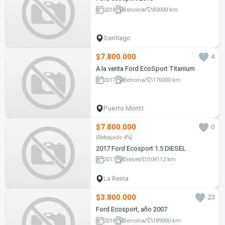
2018
Bencina
83000 km
Santiago
$7.800.000
4
A la venta Ford EcoSport Titanium
2017
Bencina
170000 km
Puerto Montt
$7.800.000
0
(Rebajado 4%)
2017 Ford Ecosport 1.5 DIESEL
2017
Diesel
104112 km
La Reina
$3.800.000
23
Ford Ecosport, año 2007
2018
Bencina
189000 km