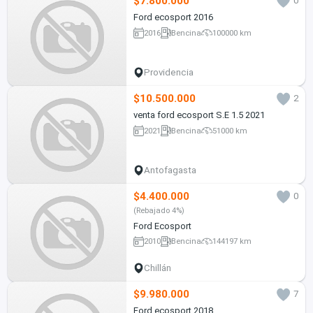
$7.800.000
0
Ford ecosport 2016
2016
Bencina
100000 km
Providencia
$10.500.000
2
venta ford ecosport S.E 1.5 2021
2021
Bencina
51000 km
Antofagasta
$4.400.000
0
(Rebajado 4%)
Ford Ecosport
2010
Bencina
144197 km
Chillán
$9.980.000
7
Ford ecosport 2018