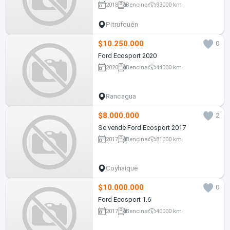
2018
Bencina
93000 km
Pitrufquén
$10.250.000
0
Ford Ecosport 2020
2020
Bencina
44000 km
Rancagua
$8.000.000
2
Se vende Ford Ecosport 2017
2017
Bencina
81000 km
Coyhaique
$10.000.000
0
Ford Ecosport 1.6
2017
Bencina
40000 km