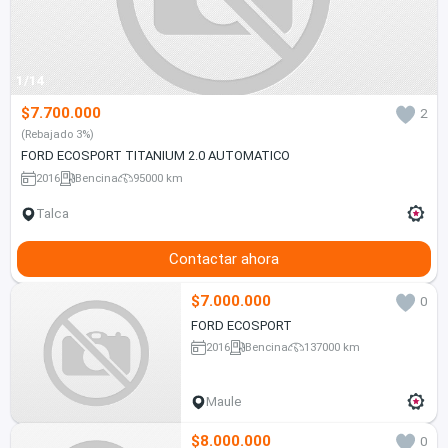
1/14
$7.700.000
2
(Rebajado 3%)
FORD ECOSPORT TITANIUM 2.0 AUTOMATICO
2016
Bencina
95000 km
Talca
Contactar ahora
$7.000.000
0
FORD ECOSPORT
2016
Bencina
137000 km
Maule
$8.000.000
0