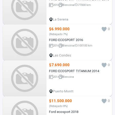
2018
Bencina
77000 km
La Serena
$6.990.000
0
(Rebajado 7%)
FORD ECOSPORT 2016
2016
Bencina
100100 km
Las Condes
$7.690.000
0
FORD ECOSPORT TITANIUM 2014
2014
Bencina
Puerto Montt
$11.500.000
0
(Rebajado 8%)
Ford ecosport 2018