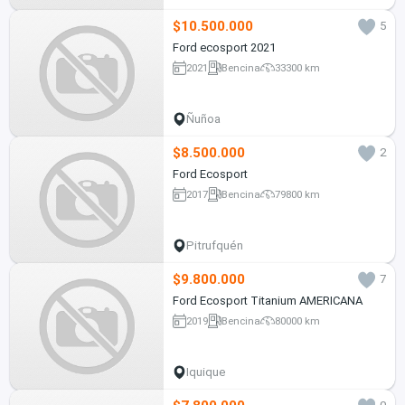
$10.500.000
5
Ford ecosport 2021
2021
Bencina
33300 km
Ñuñoa
$8.500.000
2
Ford Ecosport
2017
Bencina
79800 km
Pitrufquén
$9.800.000
7
Ford Ecosport Titanium AMERICANA
2019
Bencina
80000 km
Iquique