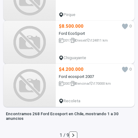
Pirque
$8.500.000
0
Ford EcoSport
2017
Diesel
124811 km
Chiguayante
$4.200.000
0
Ford ecosport 2007
2007
Bencina
170000 km
Recoleta
Encontramos 268 Ford Ecosport en Chile, mostrando 1 a 30
anuncios
1 / 9