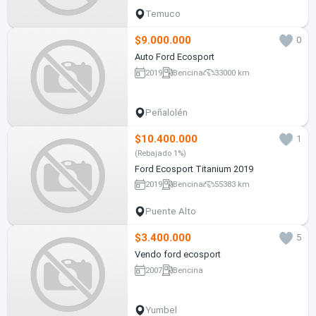
Temuco
$9.000.000
0
Auto Ford Ecosport
2019
Bencina
33000 km
Peñalolén
$10.400.000
1
(Rebajado 1%)
Ford Ecosport Titanium 2019
2019
Bencina
55383 km
Puente Alto
$3.400.000
5
Vendo ford ecosport
2007
Bencina
Yumbel