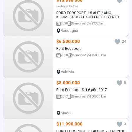
$10.890.000
1
(Rebajado 4%)
FORD ECOSPORT 1.5 AUT / AÑO
KILOMETROS / EXCELENTE ESTADO
2020
Bencina
72332 km
Rancagua
$6.500.000
24
Ford Ecosport
2018
Bencina
115000 km
Valdivia
$8.000.000
8
Ford Ecosport S 1.6 año 2017
2017
Bencina
100000 km
Macul
$11.990.000
0
FORD ECOSPORT TITANIUM 2.0 AT 2018