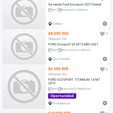
Se vende Ford Ecosport 2017 Diesel
2017
Diesel
197000 km
Colina
$8.290.000
2
(Rebajado 2%)
FORD Ecosport SE MT5 AÑO 2021
2021
Bencina
121500 km
Las Condes
$6.580.000
6
(Rebajado 3%)
FORD ECOSPORT TITANIUM 1.6 MT
2015
2015
Bencina
106000 km
Oportunidad
Providencia