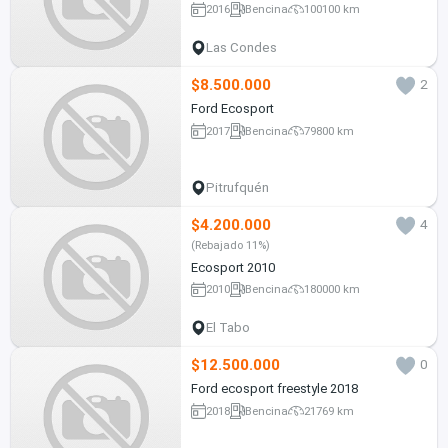
2016
Bencina
100100 km
Las Condes
$8.500.000
2
Ford Ecosport
2017
Bencina
79800 km
Pitrufquén
$4.200.000
4
(Rebajado 11%)
Ecosport 2010
2010
Bencina
180000 km
El Tabo
$12.500.000
0
Ford ecosport freestyle 2018
2018
Bencina
21769 km