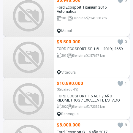
$6.990.000
0
Ford Ecosport Titanium 2015
Automatica
2015
Bencina
141000 km
Macul
$8.500.000
0
FORD ECOSPORT SE 1.5L - 2019 | 2659
2019
Bencina
57677 km
Vitacura
$10.890.000
1
(Rebajado 4%)
FORD ECOSPORT 1.5 AUT / AÑO
KILOMETROS / EXCELENTE ESTADO
2020
Bencina
72332 km
Rancagua
$8.000.000
8
Ford Ecosport S 1.6 año 2017