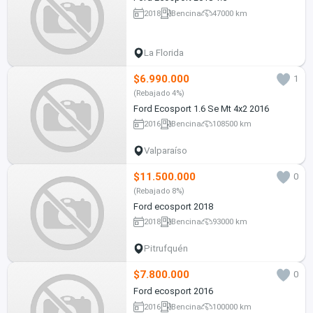
2018
Bencina
47000 km
La Florida
$6.990.000
1
(Rebajado 4%)
Ford Ecosport 1.6 Se Mt 4x2 2016
2016
Bencina
108500 km
Valparaíso
$11.500.000
0
(Rebajado 8%)
Ford ecosport 2018
2018
Bencina
93000 km
Pitrufquén
$7.800.000
0
Ford ecosport 2016
2016
Bencina
100000 km