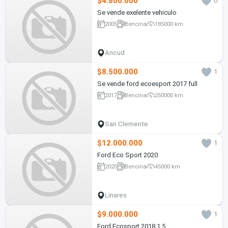
$4.800.000
0
Se vende exelente vehiculo
2005
Bencina
185000 km
Ancud
$8.500.000
1
Se vende ford ecoesport 2017 full
2017
Bencina
250000 km
San Clemente
$12.000.000
1
Ford Eco Sport 2020
2020
Bencina
45000 km
Linares
$9.000.000
1
Ford Ecosport 2018 1.5