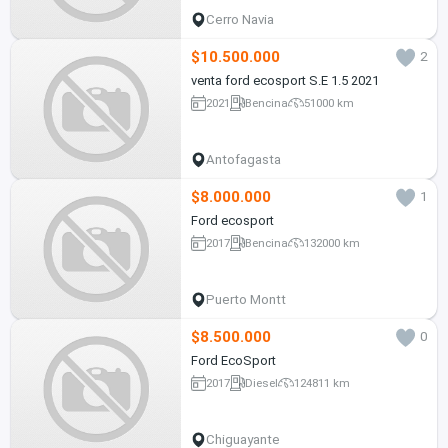
Cerro Navia
$10.500.000
2
venta ford ecosport S.E 1.5 2021
2021
Bencina
51000 km
Antofagasta
$8.000.000
1
Ford ecosport
2017
Bencina
132000 km
Puerto Montt
$8.500.000
0
Ford EcoSport
2017
Diesel
124811 km
Chiguayante