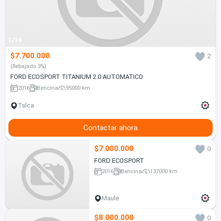
1/14
$7.700.000
2
(Rebajado 3%)
FORD ECOSPORT TITANIUM 2.0 AUTOMATICO
2016
Bencina
95000 km
Talca
Contactar ahora
$7.000.000
0
FORD ECOSPORT
2016
Bencina
137000 km
Maule
$8.000.000
0