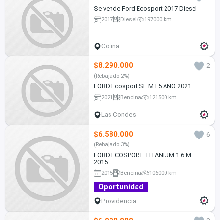
Se vende Ford Ecosport 2017 Diesel
2017
Diesel
197000 km
Colina
$8.290.000
2
(Rebajado 2%)
FORD Ecosport SE MT5 AÑO 2021
2021
Bencina
121500 km
Las Condes
$6.580.000
6
(Rebajado 3%)
FORD ECOSPORT TITANIUM 1.6 MT
2015
2015
Bencina
106000 km
Oportunidad
Providencia