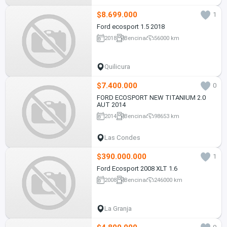
$8.699.000
1
Ford ecosport 1.5 2018
2018
Bencina
56000 km
Quilicura
$7.400.000
0
FORD ECOSPORT NEW TITANIUM 2.0
AUT 2014
2014
Bencina
98653 km
Las Condes
$390.000.000
1
Ford Ecosport 2008 XLT 1.6
2008
Bencina
246000 km
La Granja