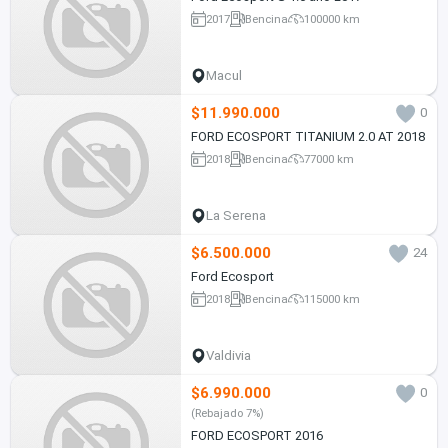
2017
Bencina
100000 km
Macul
$11.990.000
0
FORD ECOSPORT TITANIUM 2.0 AT 2018
2018
Bencina
77000 km
La Serena
$6.500.000
24
Ford Ecosport
2018
Bencina
115000 km
Valdivia
$6.990.000
0
(Rebajado 7%)
FORD ECOSPORT 2016