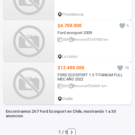
Providencia
$4.700.000
6
Ford ecosport 2009
2009
Bencina
187000 km
La Unión
$12.490.000
18
FORD ECOSPORT 1.5 TITANIUM FULL
MEC AÑO 2022
2022
Bencina
60541 km
Ovalle
Encontramos 267 Ford Ecosport en Chile, mostrando 1 a 30
anuncios
1 / 9