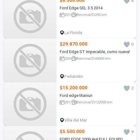
$8.500.000
4
Ford Edge SEL 3.5 2014
2014
Bencina
240 km
La Florida
$29.870.000
0
Ford Edge ST Impecable, como nueva!
2024
Bencina
44000 km
Peñalolén
$15.200.000
2
Ford edge titaniun
2017
Bencina
122000 km
Viña del Mar
$5.500.000
9
FORD EDGE 2009 4x4 FULL EQUIPO