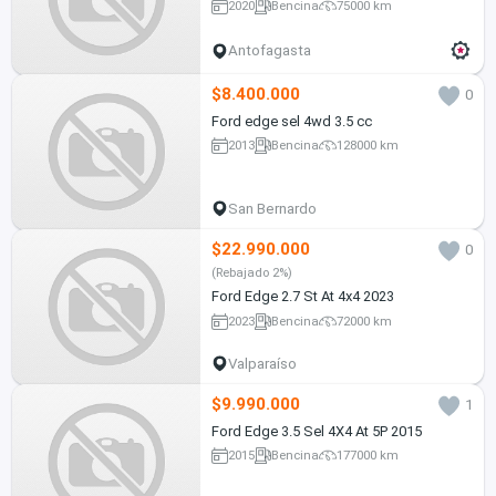
2020
Bencina
75000 km
Antofagasta
$8.400.000
0
Ford edge sel 4wd 3.5 cc
2013
Bencina
128000 km
San Bernardo
$22.990.000
0
(Rebajado 2%)
Ford Edge 2.7 St At 4x4 2023
2023
Bencina
72000 km
Valparaíso
$9.990.000
1
Ford Edge 3.5 Sel 4X4 At 5P 2015
2015
Bencina
177000 km