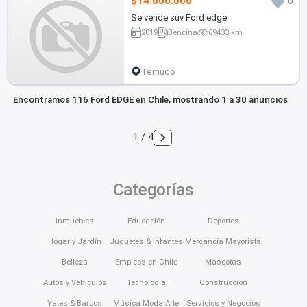
$14.000.000
0
Se vende suv Ford edge
2019
Bencina
69433 km
Temuco
Encontramos 116 Ford EDGE en Chile, mostrando 1 a 30 anuncios
1 / 4
Categorías
Inmuebles
Educación
Deportes
Hogar y Jardín
Juguetes & Infantes
Mercancía Mayorista
Belleza
Empleos en Chile
Mascotas
Autos y Vehículos
Tecnología
Construcción
Yates & Barcos
Música Moda Arte
Servicios y Negocios