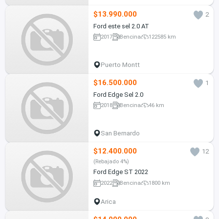
$13.990.000
2
Ford este sel 2.0 AT
2017
Bencina
122585 km
Puerto Montt
$16.500.000
1
Ford Edge Sel 2.0
2018
Bencina
46 km
San Bernardo
$12.400.000
12
(Rebajado 4%)
Ford Edge ST 2022
2022
Bencina
1800 km
Arica