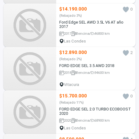
$14.190.000
0
(Rebajado 3%)
Ford Edge SEL AWD 3.5L V6 AT año
2017
2017
Bencina
46800 km
Las Condes
$12.890.000
2
(Rebajado 2%)
FORD EDGE SEL 3.5 AWD 2018
2018
Bencina
94600 km
Vitacura
$15.700.000
0
(Rebajado 11%)
FORD EDGE SEL 2.0 TURBO ECOBOOST
2020
2020
Bencina
68900 km
Las Condes