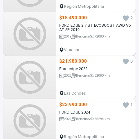
Región Metropolitana
$18.490.000
2
FORD EDGE 2.7 ST ECOBOOST AWD V6
AT 5P. 2019
2019
Bencina
72000 km
Vitacura
$21.980.000
0
Ford edge 2022
2022
Bencina
52000 km
Las Condes
$23.990.000
1
FORD EDGE 2024
2024
Bencina
35294 km
Región Metropolitana