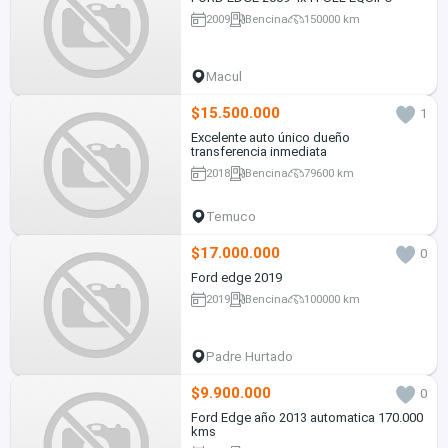
2009
Bencina
150000 km
Macul
$15.500.000
1
Excelente auto único dueño
transferencia inmediata
2018
Bencina
79600 km
Temuco
$17.000.000
0
Ford edge 2019
2019
Bencina
100000 km
Padre Hurtado
$9.900.000
0
Ford Edge año 2013 automatica 170.000
kms