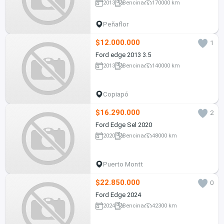
2013
Bencina
170000 km
Peñaflor
$12.000.000
1
Ford edge 2013 3.5
2013
Bencina
140000 km
Copiapó
$16.290.000
2
Ford Edge Sel 2020
2020
Bencina
48000 km
Puerto Montt
$22.850.000
0
Ford Edge 2024
2024
Bencina
42300 km