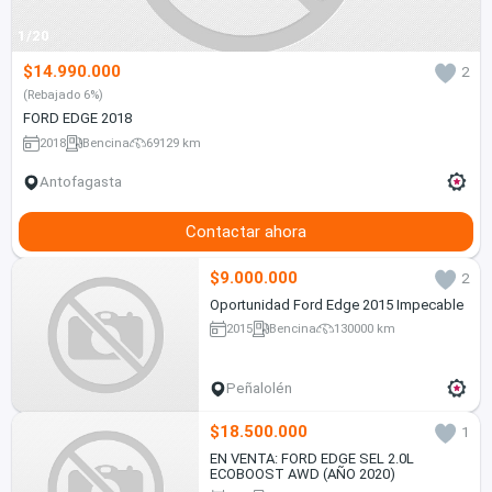
1/20
$14.990.000
2
(Rebajado 6%)
FORD EDGE 2018
2018
Bencina
69129 km
Antofagasta
Contactar ahora
$9.000.000
2
Oportunidad Ford Edge 2015 Impecable
2015
Bencina
130000 km
Peñalolén
$18.500.000
1
EN VENTA: FORD EDGE SEL 2.0L
ECOBOOST AWD (AÑO 2020)