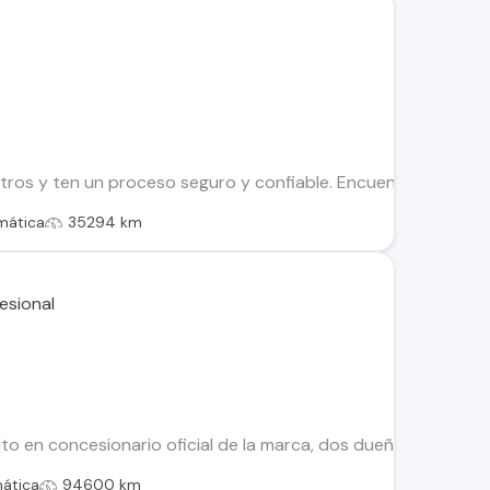
os y ten un proceso seguro y confiable. Encuentra el ideal par
mática
35294 km
 en concesionario oficial de la marca, dos dueños, dos juegos
ática
94600 km