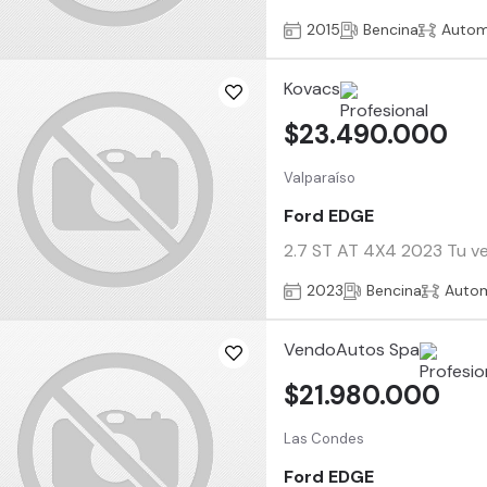
2015
Bencina
Autom
Kovacs
$23.490.000
Valparaíso
Ford EDGE
2.7 ST AT 4X4 2023 Tu veh
2023
Bencina
Auto
VendoAutos Spa
$21.980.000
Las Condes
Ford EDGE