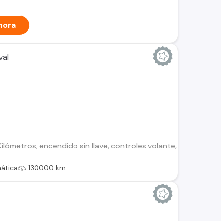
hora
val
ilómetros, encendido sin llave, controles volante, cierre cent
ática
130000 km