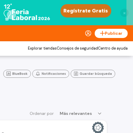
×
Publicar
Explorar tiendas
Consejos de seguridad
Centro de ayuda
BlueBook
Notificaciones
Guardar búsqueda
Ordenar por
Más relevantes