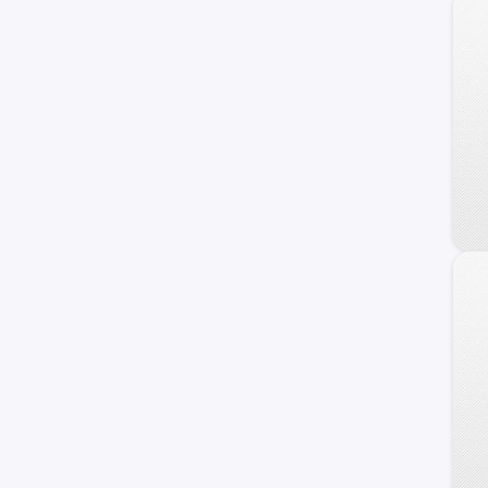
Raptor
17M
Personalizado
F-100
Transit Connect
Transit Wagon