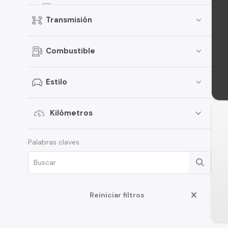
Fiesta
Transmisión
Focus
Bronco
Combustible
Mustang
Transit Van
Estilo
E-150
Expedition
Kilómetros
Maverick
Palabras claves
Edge
Fusion
F-350
Reiniciar filtros
Ka
Limited