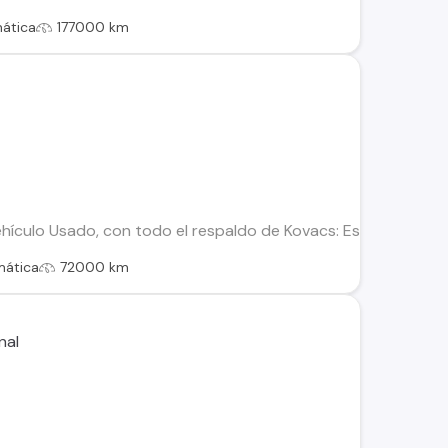
ática
177000 km
ículo Usado, con todo el respaldo de Kovacs: Este vehículo h
mática
72000 km