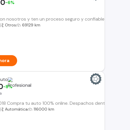
00
-6%
n nosotros y ten un proceso seguro y confiable. Encuentra el i
Otros
69129 km
hora
Auto
0
-8%
a
8 Compra tu auto 100% online. Despachos dentro de la RM y Re
Automática
116000 km