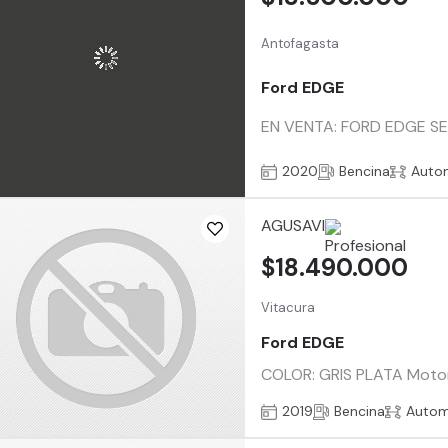
Antofagasta
Ford EDGE
EN VENTA: FORD EDGE SEL
2020
Bencina
Auto
AGUSAVI
$18.490.000
Vitacura
Ford EDGE
COLOR: GRIS PLATA Motor 
2019
Bencina
Autom