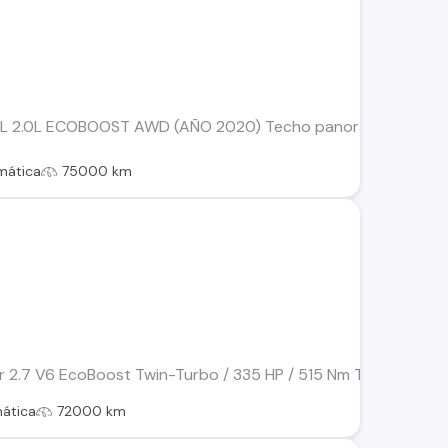
 2.0L ECOBOOST AWD (AÑO 2020) Techo panorámico, conocido 
mática
75000 km
2.7 V6 EcoBoost Twin-Turbo / 335 HP / 515 Nm Transmisión aut
ática
72000 km