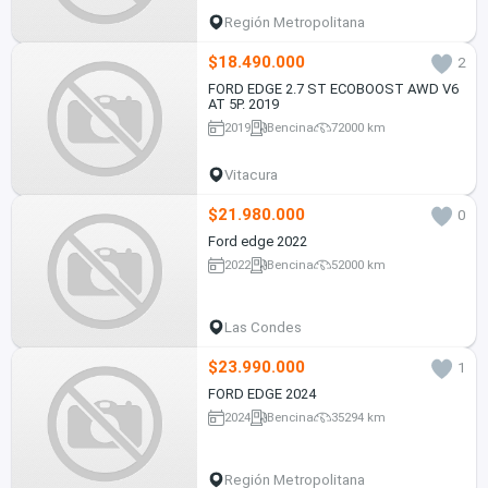
Región Metropolitana
$18.490.000
2
FORD EDGE 2.7 ST ECOBOOST AWD V6
AT 5P. 2019
2019
Bencina
72000 km
Vitacura
$21.980.000
0
Ford edge 2022
2022
Bencina
52000 km
Las Condes
$23.990.000
1
FORD EDGE 2024
2024
Bencina
35294 km
Región Metropolitana