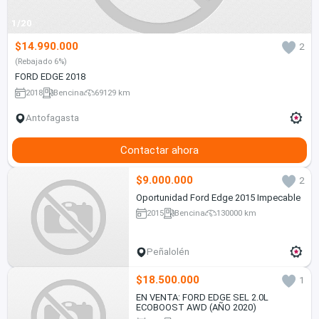
1/20
$14.990.000
2
(Rebajado 6%)
FORD EDGE 2018
2018
Bencina
69129 km
Antofagasta
Contactar ahora
$9.000.000
2
Oportunidad Ford Edge 2015 Impecable
2015
Bencina
130000 km
Peñalolén
$18.500.000
1
EN VENTA: FORD EDGE SEL 2.0L
ECOBOOST AWD (AÑO 2020)