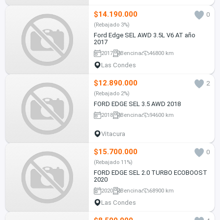
$14.190.000
0
(Rebajado 3%)
Ford Edge SEL AWD 3.5L V6 AT año
2017
2017
Bencina
46800 km
Las Condes
$12.890.000
2
(Rebajado 2%)
FORD EDGE SEL 3.5 AWD 2018
2018
Bencina
94600 km
Vitacura
$15.700.000
0
(Rebajado 11%)
FORD EDGE SEL 2.0 TURBO ECOBOOST
2020
2020
Bencina
68900 km
Las Condes