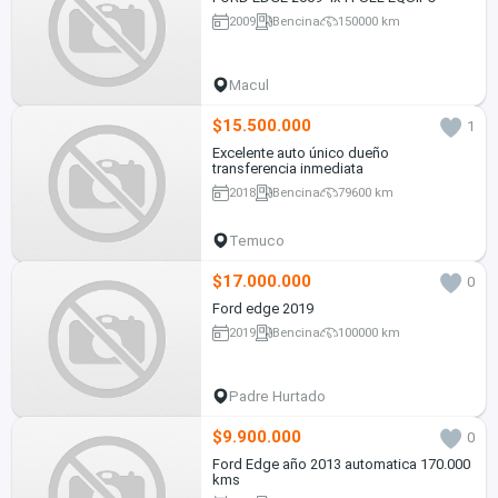
2009
Bencina
150000 km
Macul
$15.500.000
1
Excelente auto único dueño
transferencia inmediata
2018
Bencina
79600 km
Temuco
$17.000.000
0
Ford edge 2019
2019
Bencina
100000 km
Padre Hurtado
$9.900.000
0
Ford Edge año 2013 automatica 170.000
kms