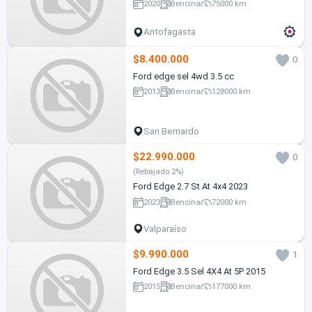
2020
Bencina
75000 km
Antofagasta
$8.400.000
0
Ford edge sel 4wd 3.5 cc
2013
Bencina
128000 km
San Bernardo
$22.990.000
0
(Rebajado 2%)
Ford Edge 2.7 St At 4x4 2023
2023
Bencina
72000 km
Valparaíso
$9.990.000
1
Ford Edge 3.5 Sel 4X4 At 5P 2015
2015
Bencina
177000 km