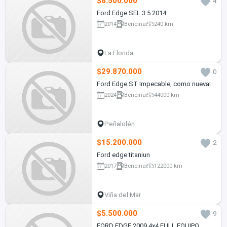
$8.500.000
4
Ford Edge SEL 3.5 2014
2014
Bencina
240 km
La Florida
$29.870.000
0
Ford Edge ST Impecable, como nueva!
2024
Bencina
44000 km
Peñalolén
$15.200.000
2
Ford edge titaniun
2017
Bencina
122000 km
Viña del Mar
$5.500.000
9
FORD EDGE 2009 4x4 FULL EQUIPO