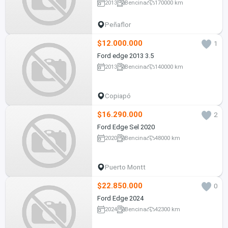
2013
Bencina
170000 km
Peñaflor
$12.000.000
1
Ford edge 2013 3.5
2013
Bencina
140000 km
Copiapó
$16.290.000
2
Ford Edge Sel 2020
2020
Bencina
48000 km
Puerto Montt
$22.850.000
0
Ford Edge 2024
2024
Bencina
42300 km