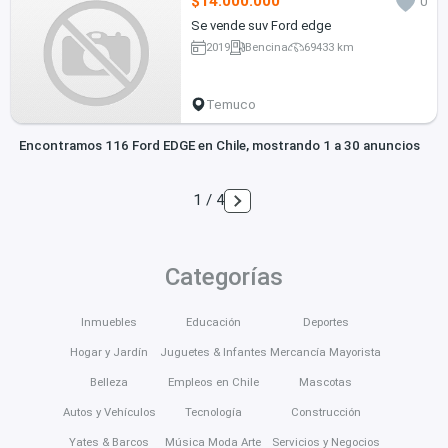
$14.000.000
0
Se vende suv Ford edge
2019
Bencina
69433 km
Temuco
Encontramos 116 Ford EDGE en Chile, mostrando 1 a 30 anuncios
1 / 4
Categorías
Inmuebles
Educación
Deportes
Hogar y Jardín
Juguetes & Infantes
Mercancía Mayorista
Belleza
Empleos en Chile
Mascotas
Autos y Vehículos
Tecnología
Construcción
Yates & Barcos
Música Moda Arte
Servicios y Negocios