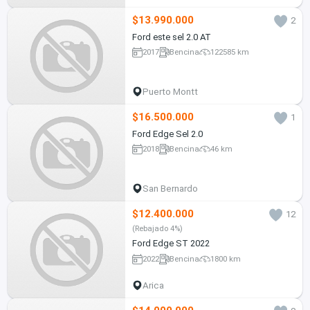
$13.990.000
2
Ford este sel 2.0 AT
2017
Bencina
122585 km
Puerto Montt
$16.500.000
1
Ford Edge Sel 2.0
2018
Bencina
46 km
San Bernardo
$12.400.000
12
(Rebajado 4%)
Ford Edge ST 2022
2022
Bencina
1800 km
Arica