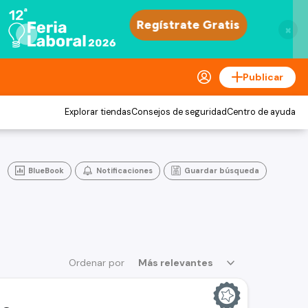
×
Publicar
Explorar tiendas
Consejos de seguridad
Centro de ayuda
BlueBook
Notificaciones
Guardar búsqueda
Ordenar por
Más relevantes