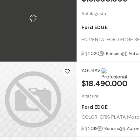
Antofagasta
Ford EDGE
EN VENTA: FORD EDGE SEL
2020
Bencina
Auto
AGUSAVI
$18.490.000
Vitacura
Ford EDGE
COLOR: GRIS PLATA Motor 
2019
Bencina
Autom