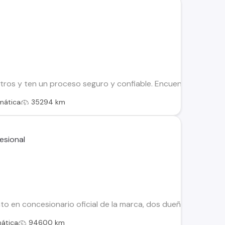
os y ten un proceso seguro y confiable. Encuentra el ideal par
mática
35294 km
 en concesionario oficial de la marca, dos dueños, dos juegos
ática
94600 km