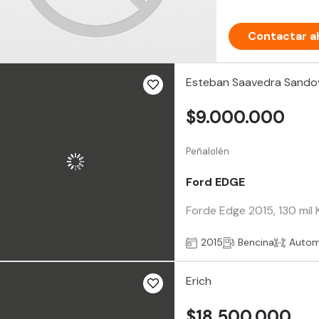
Contactar a
Esteban Saavedra Sando
$9.000.000
Peñalolén
Ford EDGE
Forde Edge 2015, 130 mil K
2015
Bencina
Autom
Erich
$18.500.000