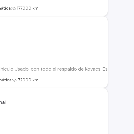
ática
177000 km
ículo Usado, con todo el respaldo de Kovacs: Este vehículo h
mática
72000 km