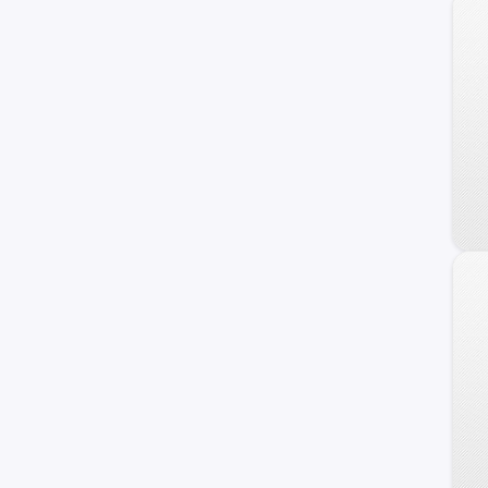
Raptor
17M
Personalizado
F-100
Transit Connect
Transit Wagon