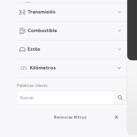
Fiesta
Transmisión
Focus
Bronco
Combustible
Mustang
Transit Van
Estilo
E-150
Expedition
Kilómetros
Maverick
Palabras claves
Edge
Fusion
F-350
Reiniciar filtros
Ka
Limited