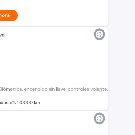
hora
val
ilómetros, encendido sin llave, controles volante, cierre cent
ática
130000 km