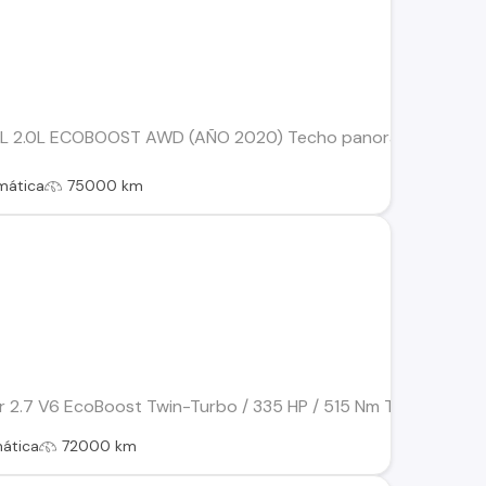
 2.0L ECOBOOST AWD (AÑO 2020) Techo panorámico, conocido 
mática
75000 km
2.7 V6 EcoBoost Twin-Turbo / 335 HP / 515 Nm Transmisión aut
ática
72000 km