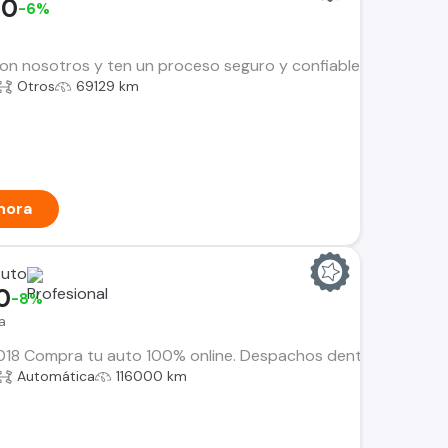
00
-6%
n nosotros y ten un proceso seguro y confiable. Encuentra el i
Otros
69129 km
hora
Auto
0
-8%
a
8 Compra tu auto 100% online. Despachos dentro de la RM y Re
Automática
116000 km