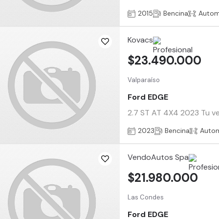
2015
Bencina
Autom
Kovacs
$23.490.000
Valparaíso
Ford EDGE
2.7 ST AT 4X4 2023 Tu veh
2023
Bencina
Auto
VendoAutos Spa
$21.980.000
Las Condes
Ford EDGE