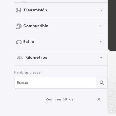
Fiesta
Transmisión
Focus
Bronco
Combustible
Mustang
Transit Van
Estilo
E-150
Expedition
Kilómetros
Maverick
Palabras claves
Edge
Fusion
F-350
Reiniciar filtros
Ka
Limited