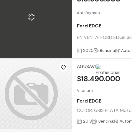
Antofagasta
Ford EDGE
EN VENTA: FORD EDGE SEL
2020
Bencina
Auto
AGUSAVI
$18.490.000
Vitacura
Ford EDGE
COLOR: GRIS PLATA Motor 
2019
Bencina
Autom