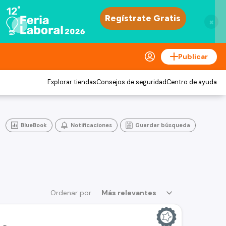
×
Publicar
Explorar tiendas
Consejos de seguridad
Centro de ayuda
BlueBook
Notificaciones
Guardar búsqueda
Ordenar por
Más relevantes