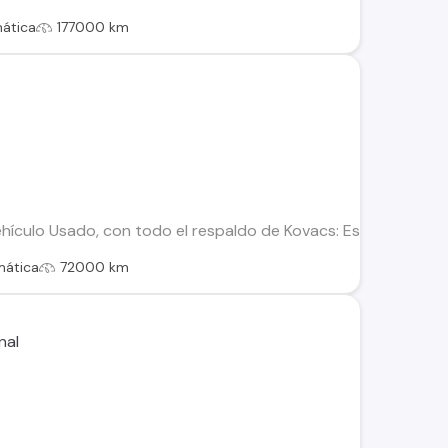
ática
177000 km
ículo Usado, con todo el respaldo de Kovacs: Este vehículo h
mática
72000 km