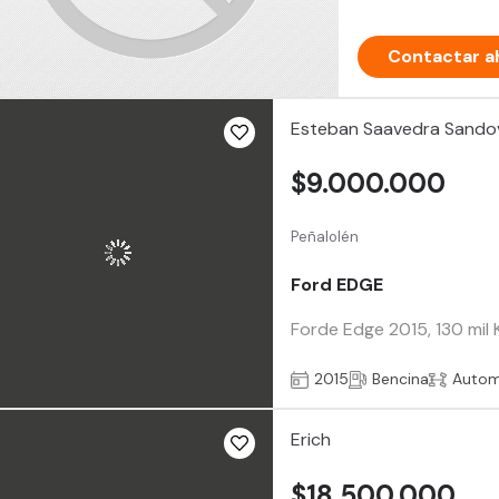
Contactar a
Esteban Saavedra Sando
$9.000.000
Peñalolén
Ford EDGE
Forde Edge 2015, 130 mil K
2015
Bencina
Autom
Erich
$18.500.000