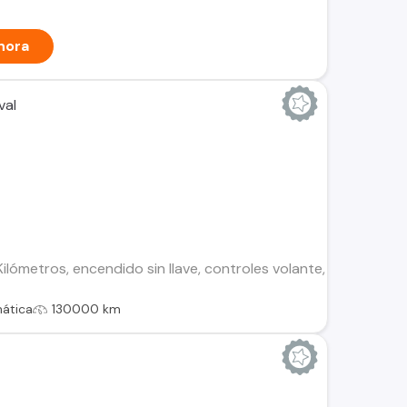
hora
val
ilómetros, encendido sin llave, controles volante, cierre cent
ática
130000 km