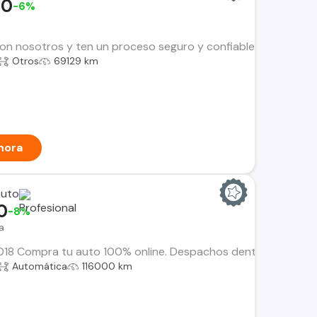
00
-6%
n nosotros y ten un proceso seguro y confiable. Encuentra el i
Otros
69129 km
hora
Auto
0
-8%
a
8 Compra tu auto 100% online. Despachos dentro de la RM y Re
Automática
116000 km