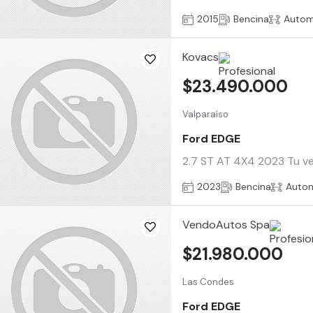
2015
Bencina
Autom
Kovacs
$23.490.000
Valparaíso
Ford EDGE
2.7 ST AT 4X4 2023 Tu veh
2023
Bencina
Auto
VendoAutos Spa
$21.980.000
Las Condes
Ford EDGE