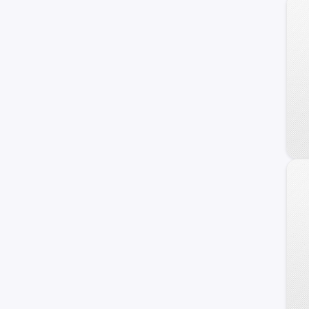
Raptor
17M
Personalizado
F-100
Transit Connect
Transit Wagon