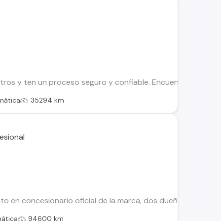
os y ten un proceso seguro y confiable. Encuentra el ideal par
mática
35294 km
 en concesionario oficial de la marca, dos dueños, dos juegos
ática
94600 km