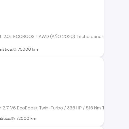
 2.0L ECOBOOST AWD (AÑO 2020) Techo panorámico, conocido 
mática
75000 km
2.7 V6 EcoBoost Twin-Turbo / 335 HP / 515 Nm Transmisión aut
ática
72000 km