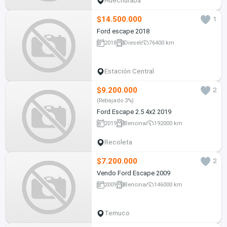
Huechuraba
$14.500.000
1
Ford escape 2018
2018
Diesel
76400 km
Estación Central
$9.200.000
2
(Rebajado 3%)
Ford Escape 2.5 4x2 2019
2019
Bencina
192000 km
Recoleta
$7.200.000
2
Vendo Ford Escape 2009
2009
Bencina
146000 km
Temuco