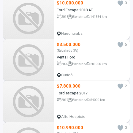
$10.000.000
0
Ford Escape 2018 AT
2018
Bencina
141564 km
Huechuraba
$3.500.000
5
(Rebajado 3%)
Venta Ford
2002
Bencina
201000 km
Curicó
$7.800.000
2
Ford escape 2017
2017
Bencina
54000 km
Alto Hospicio
$10.990.000
0