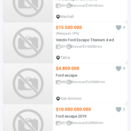
2016
Bencina
94100 km
Machalí
$15.500.000
4
(Rebajado 18%)
Vendo Ford Escape Titanium 4 wd
2019
Diesel
105000 km
Talca
$4.800.000
4
Ford escape
2005
Bencina
233000 km
San Antonio
$10.000.000.000
5
Ford escape 2019
2019
Bencina
29400 km