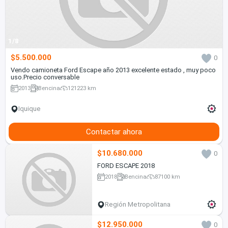
1/8
$5.500.000
0
Vendo camioneta Ford Escape año 2013 excelente estado , muy poco
uso.Precio conversable
2013
Bencina
121223 km
Iquique
Contactar ahora
$10.680.000
0
FORD ESCAPE 2018
2018
Bencina
87100 km
Región Metropolitana
$12.950.000
0