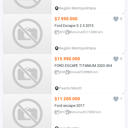
Región Metropolitana
$7.990.000
0
Ford Escape S 2.5 2015
2015
Bencina
113000 km
Región Metropolitana
$15.990.000
5
FORD ESCAPE TITANIUM 2020 4X4
2020
Diesel
89800 km
Puerto Montt
$11.200.000
1
Ford escape 2017
2017
Bencina
73000 km