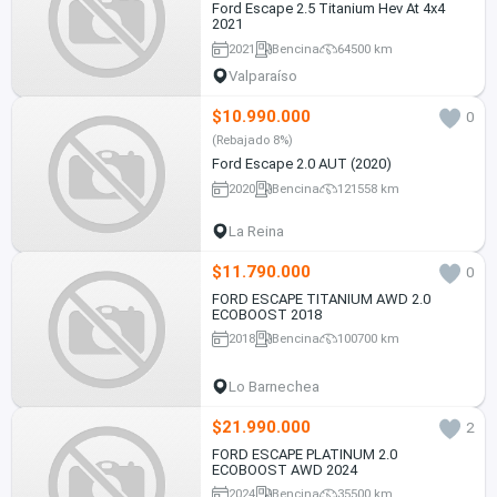
Ford Escape 2.5 Titanium Hev At 4x4
2021
2021
Bencina
64500 km
Valparaíso
$10.990.000
0
(Rebajado 8%)
Ford Escape 2.0 AUT (2020)
2020
Bencina
121558 km
La Reina
$11.790.000
0
FORD ESCAPE TITANIUM AWD 2.0
ECOBOOST 2018
2018
Bencina
100700 km
Lo Barnechea
$21.990.000
2
FORD ESCAPE PLATINUM 2.0
ECOBOOST AWD 2024
2024
Bencina
35500 km