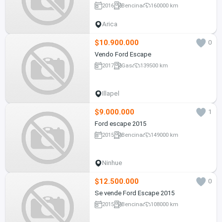
2016
Bencina
160000 km
Arica
$10.900.000
0
Vendo Ford Escape
2017
Gas
139500 km
Illapel
$9.000.000
1
Ford escape 2015
2015
Bencina
149000 km
Ninhue
$12.500.000
0
Se vende Ford Escape 2015
2015
Bencina
108000 km