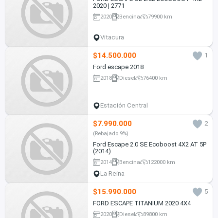
2020 | 2771
2020
Bencina
79900 km
Vitacura
$14.500.000
1
Ford escape 2018
2018
Diesel
76400 km
Estación Central
$7.990.000
2
(Rebajado 9%)
Ford Escape 2.0 SE Ecoboost 4X2 AT 5P
(2014)
2014
Bencina
122000 km
La Reina
$15.990.000
5
FORD ESCAPE TITANIUM 2020 4X4
2020
Diesel
89800 km