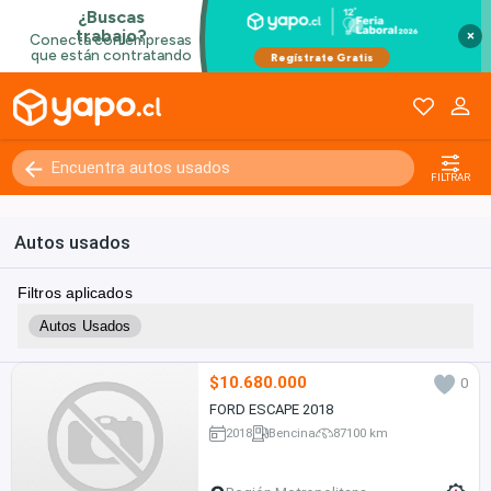
×
FILTRAR
Autos usados
Filtros aplicados
Autos Usados
$10.680.000
0
FORD ESCAPE 2018
2018
Bencina
87100 km