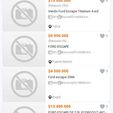
$15.500.000
4
(Rebajado 18%)
Vendo Ford Escape Titanium 4 wd
2019
Diesel
105000 km
Talca
$9.990.000
0
(Rebajado 5%)
FORD ESCAPE
2017
Bencina
125000 km
Puerto Montt
$4.500.000
3
Ford escape 2006
2006
Bencina
198000 km
Angol
$13.480.000
0
FORD ESCAPE SE 2.0L ECOBOOST 4X2 -