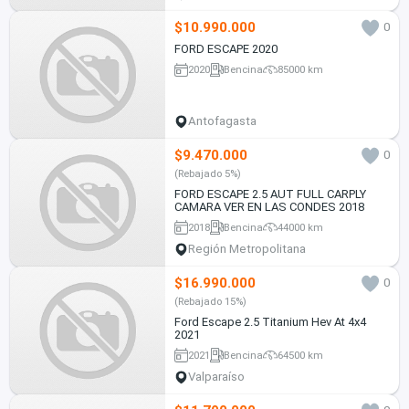
$10.990.000
0
FORD ESCAPE 2020
2020
Bencina
85000 km
Antofagasta
$9.470.000
0
(Rebajado 5%)
FORD ESCAPE 2.5 AUT FULL CARPLY
CAMARA VER EN LAS CONDES 2018
2018
Bencina
44000 km
Región Metropolitana
$16.990.000
0
(Rebajado 15%)
Ford Escape 2.5 Titanium Hev At 4x4
2021
2021
Bencina
64500 km
Valparaíso