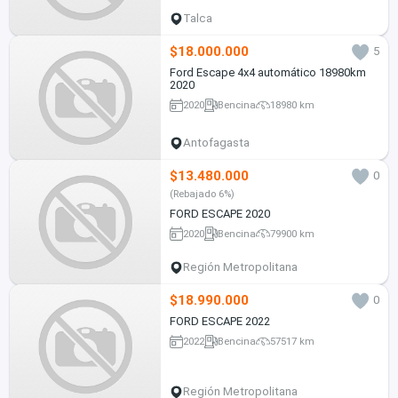
Talca
$18.000.000
5
Ford Escape 4x4 automático 18980km
2020
2020
Bencina
18980 km
Antofagasta
$13.480.000
0
(Rebajado 6%)
FORD ESCAPE 2020
2020
Bencina
79900 km
Región Metropolitana
$18.990.000
0
FORD ESCAPE 2022
2022
Bencina
57517 km
Región Metropolitana