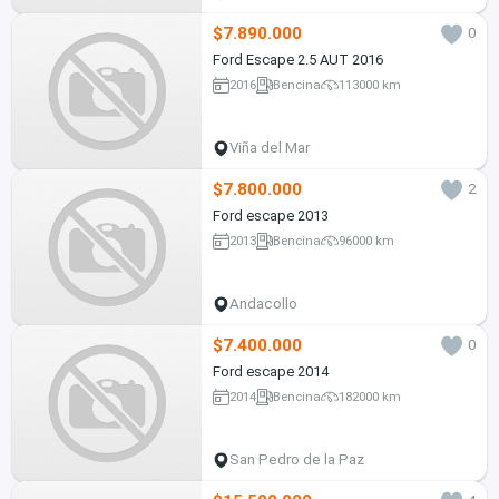
$7.890.000
0
Ford Escape 2.5 AUT 2016
2016
Bencina
113000 km
Viña del Mar
$7.800.000
2
Ford escape 2013
2013
Bencina
96000 km
Andacollo
$7.400.000
0
Ford escape 2014
2014
Bencina
182000 km
San Pedro de la Paz