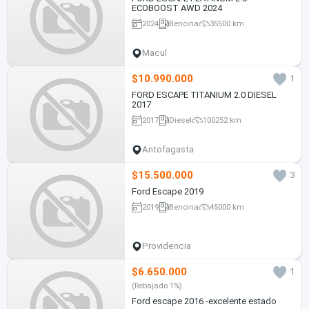
ECOBOOST AWD 2024
2024
Bencina
35500 km
Macul
$10.990.000
1
FORD ESCAPE TITANIUM 2.0 DIESEL
2017
2017
Diesel
100252 km
Antofagasta
$15.500.000
3
Ford Escape 2019
2019
Bencina
45000 km
Providencia
$6.650.000
1
(Rebajado 1%)
Ford escape 2016 -excelente estado