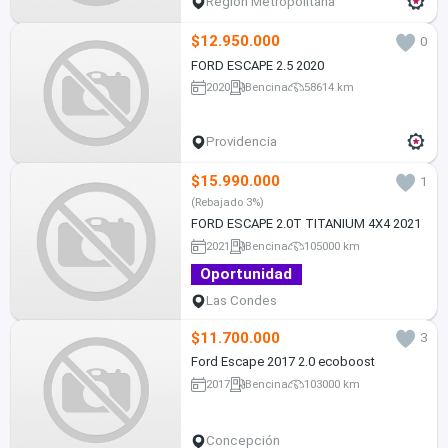
Región Metropolitana
$12.950.000
0
FORD ESCAPE 2.5 2020
2020
Bencina
58614 km
Providencia
$15.990.000
1
(Rebajado 3%)
FORD ESCAPE 2.0T TITANIUM 4X4 2021
2021
Bencina
105000 km
Oportunidad
Las Condes
$11.700.000
3
Ford Escape 2017 2.0 ecoboost
2017
Bencina
103000 km
Concepción