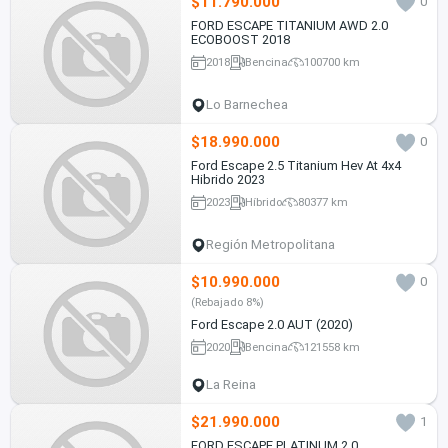
$11.790.000
0
FORD ESCAPE TITANIUM AWD 2.0
ECOBOOST 2018
2018
Bencina
100700 km
Lo Barnechea
$18.990.000
0
Ford Escape 2.5 Titanium Hev At 4x4
Hibrido 2023
2023
Híbrido
80377 km
Región Metropolitana
$10.990.000
0
(Rebajado 8%)
Ford Escape 2.0 AUT (2020)
2020
Bencina
121558 km
La Reina
$21.990.000
1
FORD ESCAPE PLATINUM 2.0