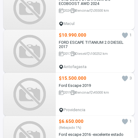
ECOBOOST AWD 2024
2024
Bencina
35500 km
Macul
$10.990.000
1
FORD ESCAPE TITANIUM 2.0 DIESEL
2017
2017
Diesel
100252 km
Antofagasta
$15.500.000
3
Ford Escape 2019
2019
Bencina
45000 km
Providencia
$6.650.000
1
(Rebajado 1%)
Ford escape 2016 -excelente estado