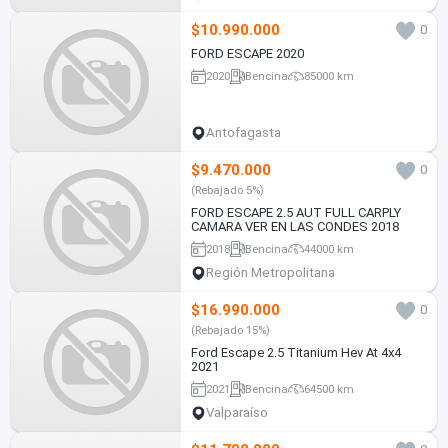
$10.990.000
0
FORD ESCAPE 2020
2020
Bencina
85000 km
Antofagasta
$9.470.000
0
(Rebajado 5%)
FORD ESCAPE 2.5 AUT FULL CARPLY
CAMARA VER EN LAS CONDES 2018
2018
Bencina
44000 km
Región Metropolitana
$16.990.000
0
(Rebajado 15%)
Ford Escape 2.5 Titanium Hev At 4x4
2021
2021
Bencina
64500 km
Valparaíso