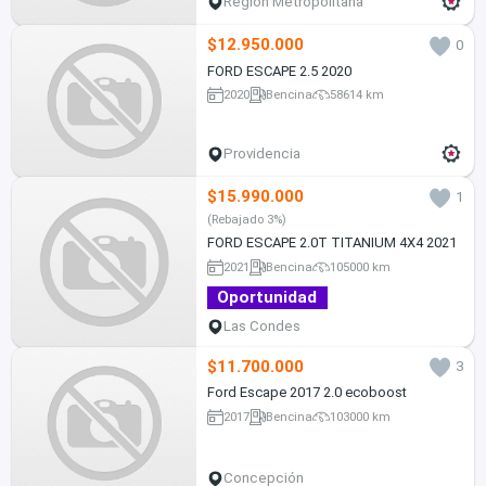
Región Metropolitana
$12.950.000
0
FORD ESCAPE 2.5 2020
2020
Bencina
58614 km
Providencia
$15.990.000
1
(Rebajado 3%)
FORD ESCAPE 2.0T TITANIUM 4X4 2021
2021
Bencina
105000 km
Oportunidad
Las Condes
$11.700.000
3
Ford Escape 2017 2.0 ecoboost
2017
Bencina
103000 km
Concepción