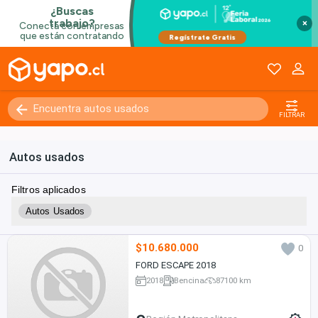
×
FILTRAR
Autos usados
Filtros aplicados
Autos Usados
$10.680.000
0
FORD ESCAPE 2018
2018
Bencina
87100 km