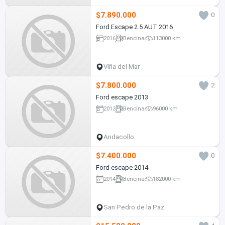
$7.890.000
0
Ford Escape 2.5 AUT 2016
2016
Bencina
113000 km
Viña del Mar
$7.800.000
2
Ford escape 2013
2013
Bencina
96000 km
Andacollo
$7.400.000
0
Ford escape 2014
2014
Bencina
182000 km
San Pedro de la Paz