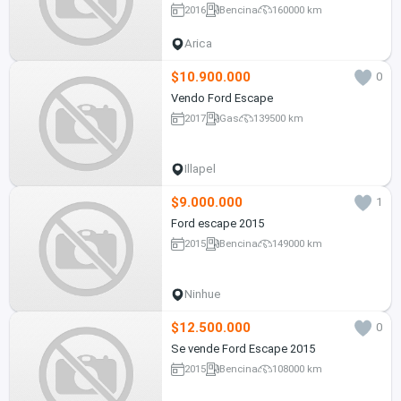
2016
Bencina
160000 km
Arica
$10.900.000
0
Vendo Ford Escape
2017
Gas
139500 km
Illapel
$9.000.000
1
Ford escape 2015
2015
Bencina
149000 km
Ninhue
$12.500.000
0
Se vende Ford Escape 2015
2015
Bencina
108000 km