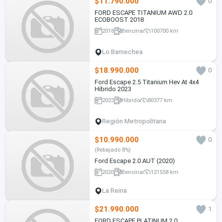
$11.790.000
0
FORD ESCAPE TITANIUM AWD 2.0
ECOBOOST 2018
2018
Bencina
100700 km
Lo Barnechea
$18.990.000
0
Ford Escape 2.5 Titanium Hev At 4x4
Hibrido 2023
2023
Híbrido
80377 km
Región Metropolitana
$10.990.000
0
(Rebajado 8%)
Ford Escape 2.0 AUT (2020)
2020
Bencina
121558 km
La Reina
$21.990.000
1
FORD ESCAPE PLATINUM 2.0