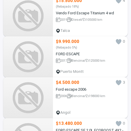
$15.500.000
4
(Rebajado 18%)
Vendo Ford Escape Titanium 4 wd
2019
Diesel
105000 km
Talca
$9.990.000
0
(Rebajado 5%)
FORD ESCAPE
2017
Bencina
125000 km
Puerto Montt
$4.500.000
3
Ford escape 2006
2006
Bencina
198000 km
Angol
$13.480.000
0
FORD ESCAPE SE 2.0L ECOBOOST 4X2 -