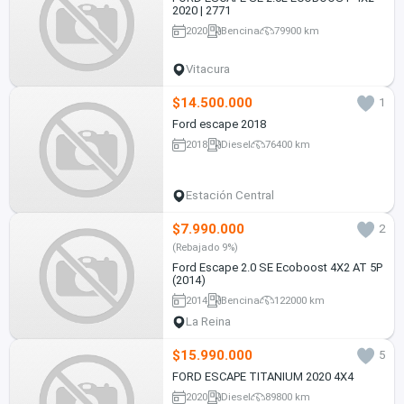
2020 | 2771
2020
Bencina
79900 km
Vitacura
$14.500.000
1
Ford escape 2018
2018
Diesel
76400 km
Estación Central
$7.990.000
2
(Rebajado 9%)
Ford Escape 2.0 SE Ecoboost 4X2 AT 5P
(2014)
2014
Bencina
122000 km
La Reina
$15.990.000
5
FORD ESCAPE TITANIUM 2020 4X4
2020
Diesel
89800 km