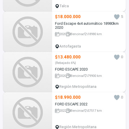
Talca
$18.000.000
5
Ford Escape 4x4 automático 18980km
2020
2020
Bencina
18980 km
Antofagasta
$13.480.000
0
(Rebajado 6%)
FORD ESCAPE 2020
2020
Bencina
79900 km
Región Metropolitana
$18.990.000
0
FORD ESCAPE 2022
2022
Bencina
57517 km
Región Metropolitana