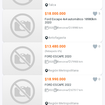
Talca
$18.000.000
5
Ford Escape 4x4 automático 18980km
2020
2020
Bencina
18980 km
Antofagasta
$13.480.000
0
(Rebajado 6%)
FORD ESCAPE 2020
2020
Bencina
79900 km
Región Metropolitana
$18.990.000
0
FORD ESCAPE 2022
2022
Bencina
57517 km
Región Metropolitana