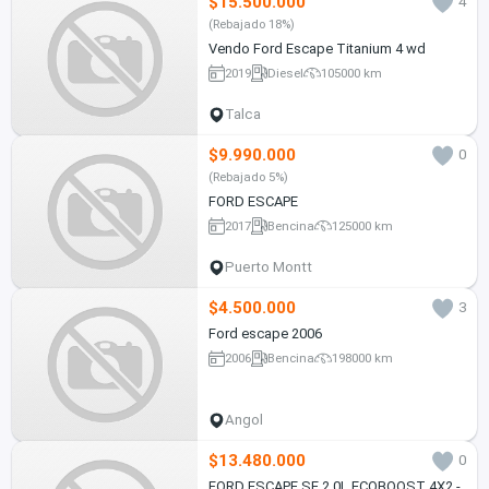
$15.500.000
4
(Rebajado 18%)
Vendo Ford Escape Titanium 4 wd
2019
Diesel
105000 km
Talca
$9.990.000
0
(Rebajado 5%)
FORD ESCAPE
2017
Bencina
125000 km
Puerto Montt
$4.500.000
3
Ford escape 2006
2006
Bencina
198000 km
Angol
$13.480.000
0
FORD ESCAPE SE 2.0L ECOBOOST 4X2 -