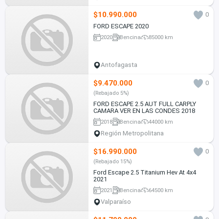
$10.990.000
0
FORD ESCAPE 2020
2020
Bencina
85000 km
Antofagasta
$9.470.000
0
(Rebajado 5%)
FORD ESCAPE 2.5 AUT FULL CARPLY
CAMARA VER EN LAS CONDES 2018
2018
Bencina
44000 km
Región Metropolitana
$16.990.000
0
(Rebajado 15%)
Ford Escape 2.5 Titanium Hev At 4x4
2021
2021
Bencina
64500 km
Valparaíso