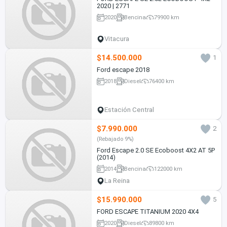
2020 | 2771
2020
Bencina
79900 km
Vitacura
$14.500.000
1
Ford escape 2018
2018
Diesel
76400 km
Estación Central
$7.990.000
2
(Rebajado 9%)
Ford Escape 2.0 SE Ecoboost 4X2 AT 5P
(2014)
2014
Bencina
122000 km
La Reina
$15.990.000
5
FORD ESCAPE TITANIUM 2020 4X4
2020
Diesel
89800 km