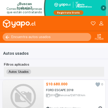
×
FILTRAR
Autos usados
Filtros aplicados
Autos Usados
$10.680.000
0
FORD ESCAPE 2018
2018
Bencina
87100 km