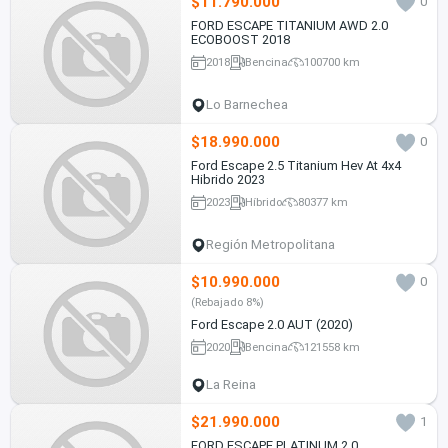
$11.790.000
0
FORD ESCAPE TITANIUM AWD 2.0
ECOBOOST 2018
2018
Bencina
100700 km
Lo Barnechea
$18.990.000
0
Ford Escape 2.5 Titanium Hev At 4x4
Hibrido 2023
2023
Híbrido
80377 km
Región Metropolitana
$10.990.000
0
(Rebajado 8%)
Ford Escape 2.0 AUT (2020)
2020
Bencina
121558 km
La Reina
$21.990.000
1
FORD ESCAPE PLATINUM 2.0