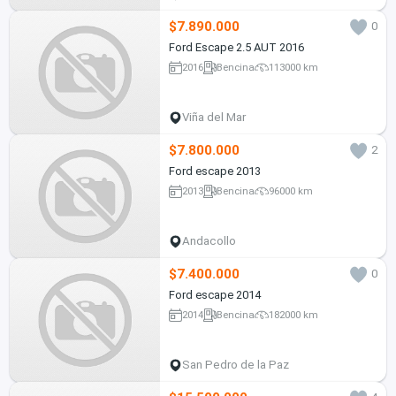
$7.890.000
0
Ford Escape 2.5 AUT 2016
2016
Bencina
113000 km
Viña del Mar
$7.800.000
2
Ford escape 2013
2013
Bencina
96000 km
Andacollo
$7.400.000
0
Ford escape 2014
2014
Bencina
182000 km
San Pedro de la Paz