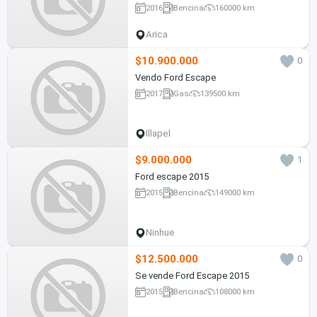
2016
Bencina
160000 km
Arica
$10.900.000
0
Vendo Ford Escape
2017
Gas
139500 km
Illapel
$9.000.000
1
Ford escape 2015
2015
Bencina
149000 km
Ninhue
$12.500.000
0
Se vende Ford Escape 2015
2015
Bencina
108000 km