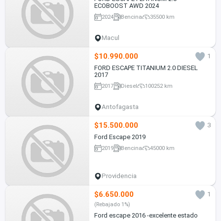
ECOBOOST AWD 2024
2024
Bencina
35500 km
Macul
$10.990.000
1
FORD ESCAPE TITANIUM 2.0 DIESEL
2017
2017
Diesel
100252 km
Antofagasta
$15.500.000
3
Ford Escape 2019
2019
Bencina
45000 km
Providencia
$6.650.000
1
(Rebajado 1%)
Ford escape 2016 -excelente estado