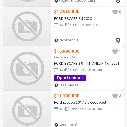
Región Metropolitana
$12.950.000
0
FORD ESCAPE 2.5 2020
2020
Bencina
58614 km
Providencia
$15.990.000
1
(Rebajado 3%)
FORD ESCAPE 2.0T TITANIUM 4X4 2021
2021
Bencina
105000 km
Oportunidad
Las Condes
$11.700.000
3
Ford Escape 2017 2.0 ecoboost
2017
Bencina
103000 km
Concepción