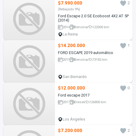
$7.990.000
2
(Rebajado 9%)
Ford Escape 2.0 SE Ecoboost 4X2 AT 5P
(2014)
2014
Bencina
122000 km
La Reina
$14.200.000
1
FORD ESCAPE 2019 automático
2019
Bencina
73182 km
San Bernardo
$12.000.000
0
Ford escape 2017
2017
Diesel
126800 km
Los Ángeles
$7.200.000
2