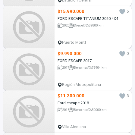
Estación Central
$15.990.000
5
FORD ESCAPE TITANIUM 2020 4X4
2020
Diesel
89800 km
Puerto Montt
$9.990.000
0
FORD ESCAPE 2017
2017
Bencina
76904 km
Región Metropolitana
$11.300.000
3
Ford escape 2018
2018
Bencina
50000 km
Villa Alemana