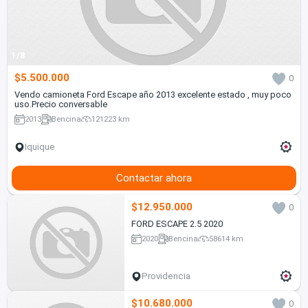
1/8
$5.500.000
0
Vendo camioneta Ford Escape año 2013 excelente estado , muy poco
uso.Precio conversable
2013
Bencina
121223 km
Iquique
Contactar ahora
$12.950.000
0
FORD ESCAPE 2.5 2020
2020
Bencina
58614 km
Providencia
$10.680.000
0