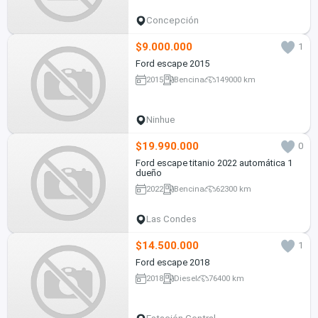
Concepción
$9.000.000
1
Ford escape 2015
2015
Bencina
149000 km
Ninhue
$19.990.000
0
Ford escape titanio 2022 automática 1
dueño
2022
Bencina
62300 km
Las Condes
$14.500.000
1
Ford escape 2018
2018
Diesel
76400 km