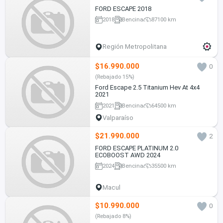
FORD ESCAPE 2018
2018
Bencina
87100 km
Región Metropolitana
$16.990.000
0
(Rebajado 15%)
Ford Escape 2.5 Titanium Hev At 4x4
2021
2021
Bencina
64500 km
Valparaíso
$21.990.000
2
FORD ESCAPE PLATINUM 2.0
ECOBOOST AWD 2024
2024
Bencina
35500 km
Macul
$10.990.000
0
(Rebajado 8%)