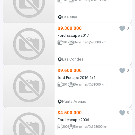
La Reina
$9.300.000
0
Ford Escape 2017
2017
Bencina
95000 km
Las Condes
$9.600.000
0
ford Escape 2016 4x4
2016
Bencina
81000 km
Punta Arenas
$4.500.000
3
Ford escape 2006
2006
Bencina
198000 km