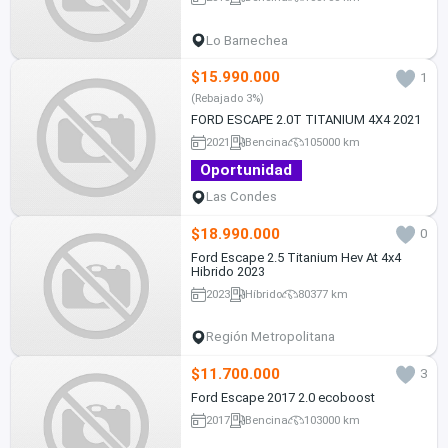
Lo Barnechea
$15.990.000
1
(Rebajado 3%)
FORD ESCAPE 2.0T TITANIUM 4X4 2021
2021
Bencina
105000 km
Oportunidad
Las Condes
$18.990.000
0
Ford Escape 2.5 Titanium Hev At 4x4
Hibrido 2023
2023
Híbrido
80377 km
Región Metropolitana
$11.700.000
3
Ford Escape 2017 2.0 ecoboost
2017
Bencina
103000 km