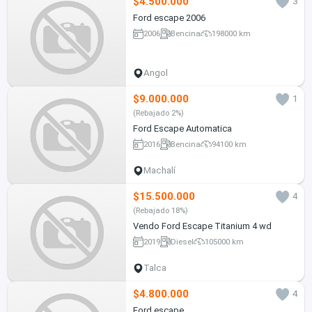
$4.500.000
3
Ford escape 2006
2006
Bencina
198000 km
Angol
$9.000.000
1
(Rebajado 2%)
Ford Escape Automatica
2016
Bencina
94100 km
Machalí
$15.500.000
4
(Rebajado 18%)
Vendo Ford Escape Titanium 4 wd
2019
Diesel
105000 km
Talca
$4.800.000
4
Ford escape