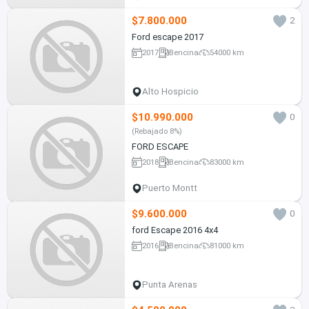
$7.800.000
2
Ford escape 2017
2017
Bencina
54000 km
Alto Hospicio
$10.990.000
0
(Rebajado 8%)
FORD ESCAPE
2018
Bencina
83000 km
Puerto Montt
$9.600.000
0
ford Escape 2016 4x4
2016
Bencina
81000 km
Punta Arenas