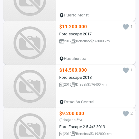
Puerto Montt
$11.200.000
1
Ford escape 2017
2017
Bencina
73000 km
Huechuraba
$14.500.000
1
Ford escape 2018
2018
Diesel
76400 km
Estación Central
$9.200.000
2
(Rebajado 3%)
Ford Escape 2.5 4x2 2019
2019
Bencina
192000 km