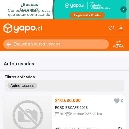
×
FILTRAR
Autos usados
Filtros aplicados
Autos Usados
$10.680.000
0
FORD ESCAPE 2018
2018
Bencina
87100 km