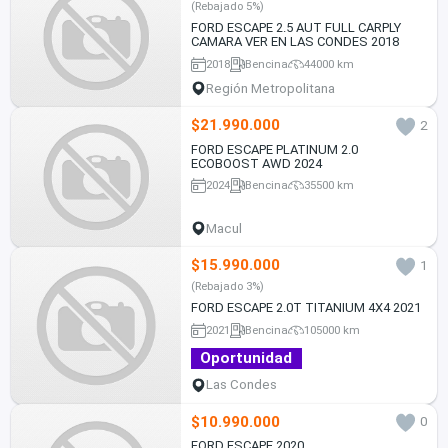
(Rebajado 5%)
FORD ESCAPE 2.5 AUT FULL CARPLY
CAMARA VER EN LAS CONDES 2018
2018
Bencina
44000 km
Región Metropolitana
$21.990.000
2
FORD ESCAPE PLATINUM 2.0
ECOBOOST AWD 2024
2024
Bencina
35500 km
Macul
$15.990.000
1
(Rebajado 3%)
FORD ESCAPE 2.0T TITANIUM 4X4 2021
2021
Bencina
105000 km
Oportunidad
Las Condes
$10.990.000
0
FORD ESCAPE 2020