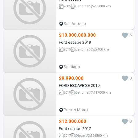
2005
Bencina
233000 km
San Antonio
$10.000.000.000
5
Ford escape 2019
2019
Bencina
29400 km
Santiago
$9.990.000
0
FORD ESCAPE SE 2019
2019
Bencina
117000 km
Puerto Montt
$12.000.000
0
Ford escape 2017
2017
Diesel
126800 km