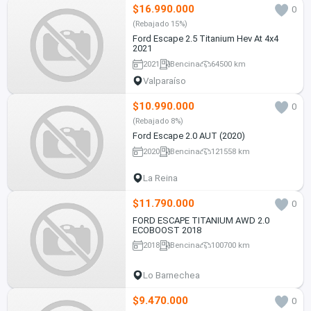
$16.990.000
0
(Rebajado 15%)
Ford Escape 2.5 Titanium Hev At 4x4
2021
2021
Bencina
64500 km
Valparaíso
$10.990.000
0
(Rebajado 8%)
Ford Escape 2.0 AUT (2020)
2020
Bencina
121558 km
La Reina
$11.790.000
0
FORD ESCAPE TITANIUM AWD 2.0
ECOBOOST 2018
2018
Bencina
100700 km
Lo Barnechea
$9.470.000
0