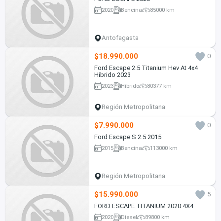
2020
Bencina
85000 km
Antofagasta
$18.990.000
0
Ford Escape 2.5 Titanium Hev At 4x4
Hibrido 2023
2023
Híbrido
80377 km
Región Metropolitana
$7.990.000
0
Ford Escape S 2.5 2015
2015
Bencina
113000 km
Región Metropolitana
$15.990.000
5
FORD ESCAPE TITANIUM 2020 4X4
2020
Diesel
89800 km