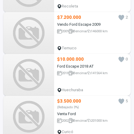
Recoleta
$7.200.000
2
Vendo Ford Escape 2009
2009
Bencina
146000 km
Temuco
$10.000.000
0
Ford Escape 2018 AT
2018
Bencina
141564 km
Huechuraba
$3.500.000
5
(Rebajado 3%)
Venta Ford
2002
Bencina
201000 km
Curicó