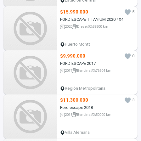
Estación Central
$15.990.000
5
FORD ESCAPE TITANIUM 2020 4X4
2020
Diesel
89800 km
Puerto Montt
$9.990.000
0
FORD ESCAPE 2017
2017
Bencina
76904 km
Región Metropolitana
$11.300.000
3
Ford escape 2018
2018
Bencina
50000 km
Villa Alemana