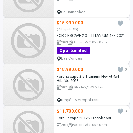
Lo Barnechea
$15.990.000
1
(Rebajado 3%)
FORD ESCAPE 2.0T TITANIUM 4X4 2021
2021
Bencina
105000 km
Oportunidad
Las Condes
$18.990.000
0
Ford Escape 2.5 Titanium Hev At 4x4
Hibrido 2023
2023
Híbrido
80377 km
Región Metropolitana
$11.700.000
3
Ford Escape 2017 2.0 ecoboost
2017
Bencina
103000 km