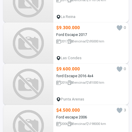
La Reina
$9.300.000
0
Ford Escape 2017
2017
Bencina
95000 km
Las Condes
$9.600.000
0
ford Escape 2016 4x4
2016
Bencina
81000 km
Punta Arenas
$4.500.000
3
Ford escape 2006
2006
Bencina
198000 km