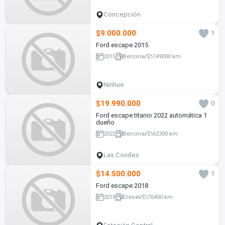
Concepción
$9.000.000
1
Ford escape 2015
2015
Bencina
149000 km
Ninhue
$19.990.000
0
Ford escape titanio 2022 automática 1
dueño
2022
Bencina
62300 km
Las Condes
$14.500.000
1
Ford escape 2018
2018
Diesel
76400 km