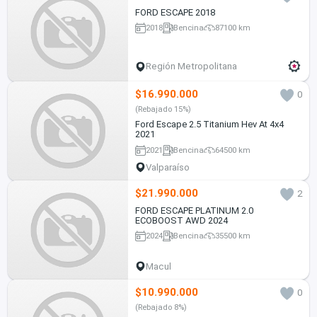
FORD ESCAPE 2018
2018
Bencina
87100 km
Región Metropolitana
$16.990.000
0
(Rebajado 15%)
Ford Escape 2.5 Titanium Hev At 4x4
2021
2021
Bencina
64500 km
Valparaíso
$21.990.000
2
FORD ESCAPE PLATINUM 2.0
ECOBOOST AWD 2024
2024
Bencina
35500 km
Macul
$10.990.000
0
(Rebajado 8%)