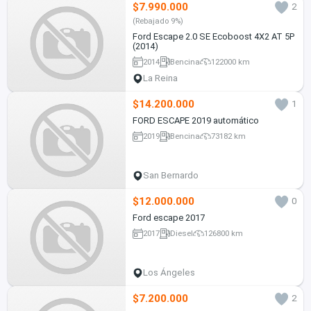
$7.990.000
2
(Rebajado 9%)
Ford Escape 2.0 SE Ecoboost 4X2 AT 5P
(2014)
2014
Bencina
122000 km
La Reina
$14.200.000
1
FORD ESCAPE 2019 automático
2019
Bencina
73182 km
San Bernardo
$12.000.000
0
Ford escape 2017
2017
Diesel
126800 km
Los Ángeles
$7.200.000
2