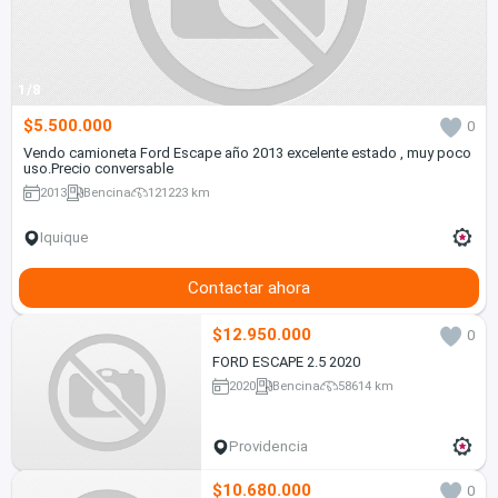
1/8
$5.500.000
0
Vendo camioneta Ford Escape año 2013 excelente estado , muy poco
uso.Precio conversable
2013
Bencina
121223 km
Iquique
Contactar ahora
$12.950.000
0
FORD ESCAPE 2.5 2020
2020
Bencina
58614 km
Providencia
$10.680.000
0