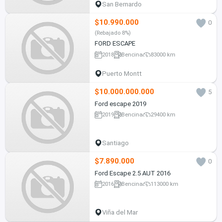
San Bernardo
$10.990.000
0
(Rebajado 8%)
FORD ESCAPE
2018
Bencina
83000 km
Puerto Montt
$10.000.000.000
5
Ford escape 2019
2019
Bencina
29400 km
Santiago
$7.890.000
0
Ford Escape 2.5 AUT 2016
2016
Bencina
113000 km
Viña del Mar