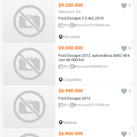
$9.200.000
2
(Rebajado 3%)
Ford Escape 2.5 4x2 2019
2019
Bencina
192000 km
Recoleta
$9.000.000
0
Ford Escape 2013, automática AWD 4X4
con 66.000 km
2013
Bencina
66000 km
Coquimbo
$6.990.000
3
Ford Escape 2013
2013
Bencina
137000 km
Valdivia
$6.800.000
7