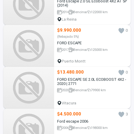
Ford Escape 2.0 SE Ecoboost 4X2 AT 5P
(2014)
2014
Bencina
122000 km
La Reina
$9.990.000
0
(Rebajado 5%)
FORD ESCAPE
2017
Bencina
125000 km
Puerto Montt
$13.480.000
0
FORD ESCAPE SE 2.0L ECOBOOST 4X2 -
2020 | 2771
2020
Bencina
79900 km
Vitacura
$4.500.000
3
Ford escape 2006
2006
Bencina
198000 km