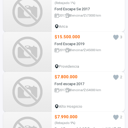
(Rebajado 1%)
Ford Escape Se 2017
2017
Bencina
73000 km
Arica
$15.500.000
3
Ford Escape 2019
2019
Bencina
45000 km
Providencia
$7.800.000
2
Ford escape 2017
2017
Bencina
54000 km
Alto Hospicio
$7.990.000
2
(Rebajado 9%)