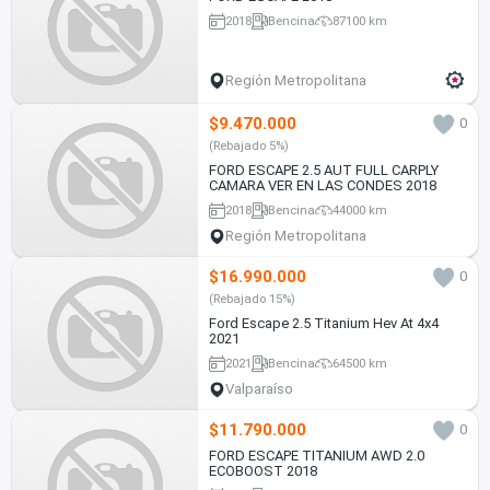
2018
Bencina
87100 km
Región Metropolitana
$9.470.000
0
(Rebajado 5%)
FORD ESCAPE 2.5 AUT FULL CARPLY
CAMARA VER EN LAS CONDES 2018
2018
Bencina
44000 km
Región Metropolitana
$16.990.000
0
(Rebajado 15%)
Ford Escape 2.5 Titanium Hev At 4x4
2021
2021
Bencina
64500 km
Valparaíso
$11.790.000
0
FORD ESCAPE TITANIUM AWD 2.0
ECOBOOST 2018