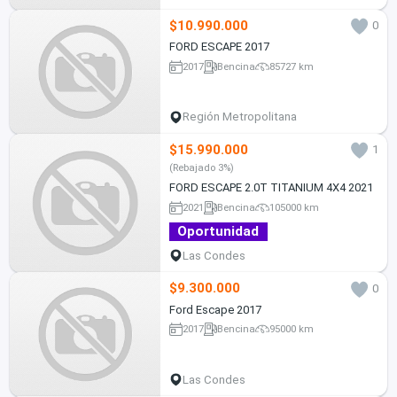
$10.990.000
0
FORD ESCAPE 2017
2017
Bencina
85727 km
Región Metropolitana
$15.990.000
1
(Rebajado 3%)
FORD ESCAPE 2.0T TITANIUM 4X4 2021
2021
Bencina
105000 km
Oportunidad
Las Condes
$9.300.000
0
Ford Escape 2017
2017
Bencina
95000 km
Las Condes