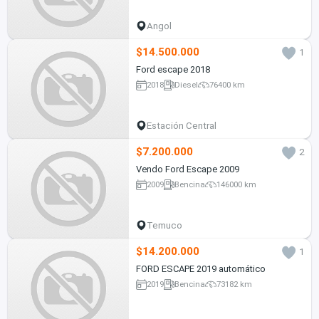
Angol
$14.500.000
1
Ford escape 2018
2018
Diesel
76400 km
Estación Central
$7.200.000
2
Vendo Ford Escape 2009
2009
Bencina
146000 km
Temuco
$14.200.000
1
FORD ESCAPE 2019 automático
2019
Bencina
73182 km