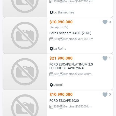
2018
Bencina
100700 km
Lo Barnechea
$10.990.000
0
(Rebajado 8%)
Ford Escape 2.0 AUT (2020)
2020
Bencina
121558 km
La Reina
$21.990.000
1
FORD ESCAPE PLATINUM 2.0
ECOBOOST AWD 2024
2024
Bencina
35500 km
Macul
$10.990.000
0
FORD ESCAPE 2020
2020
Bencina
85000 km