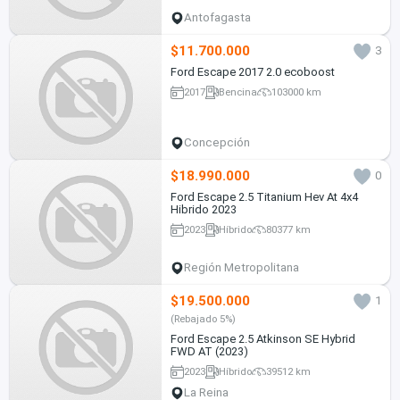
Antofagasta
$11.700.000
3
Ford Escape 2017 2.0 ecoboost
2017
Bencina
103000 km
Concepción
$18.990.000
0
Ford Escape 2.5 Titanium Hev At 4x4
Hibrido 2023
2023
Híbrido
80377 km
Región Metropolitana
$19.500.000
1
(Rebajado 5%)
Ford Escape 2.5 Atkinson SE Hybrid
FWD AT (2023)
2023
Híbrido
39512 km
La Reina