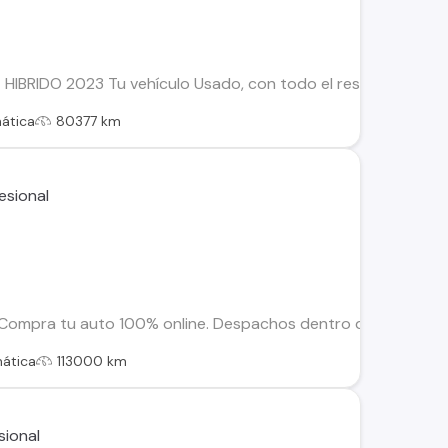
HIBRIDO 2023 Tu vehículo Usado, con todo el respaldo de Kova
ática
80377 km
mpra tu auto 100% online. Despachos dentro de la RM y Region
ática
113000 km