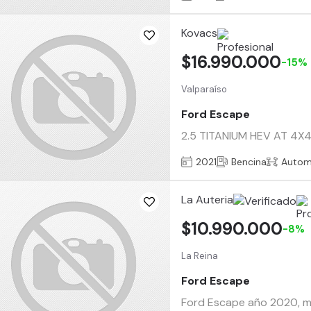
Kovacs
$16.990.000
-15%
Valparaíso
Ford Escape
2.5 TITANIUM HEV AT 4X4 
2021
Bencina
Autom
La Auteria
$10.990.000
-8%
La Reina
Ford Escape
Ford Escape año 2020, mot