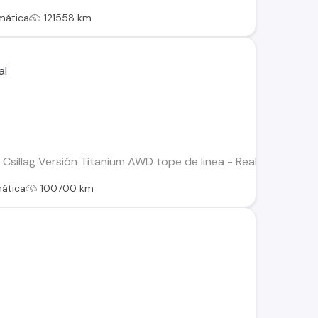
mática
121558 km
illag Versión Titanium AWD tope de linea - Realmente superio
ática
100700 km