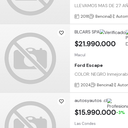
LLEVAMOS MAS DE 27 AÑ
2018
Bencina
Autom
BLCARS SPA
$21.990.000
Macul
Ford Escape
COLOR: NEGRO Inmejorab
2024
Bencina
Auto
autosyautos .cl
$15.990.000
-3%
Las Condes