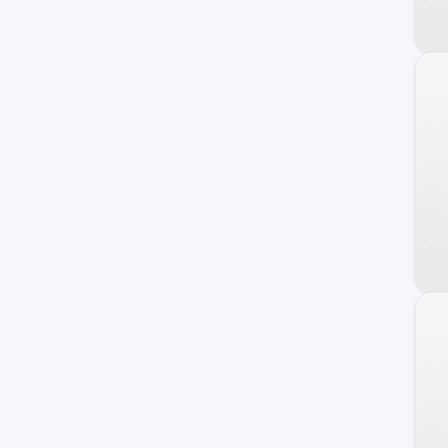
17M
Personalizado
F-100
Raptor
Transit Connect
Transit Wagon