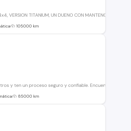
4x4, VERSION TITANIUM, UN DUENO CON MANTENCIONES EN L
ática
105000 km
os y ten un proceso seguro y confiable. Encuentra el ideal par
mática
85000 km