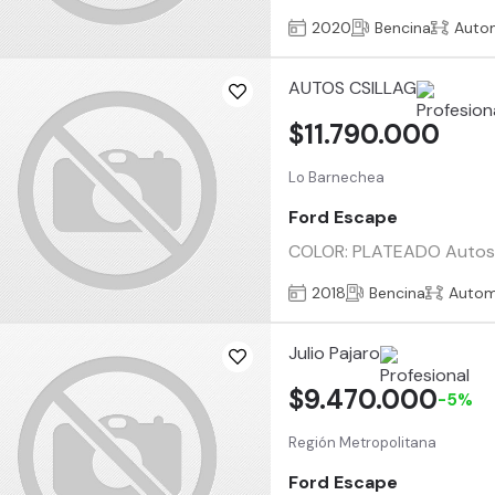
2020
Bencina
Auto
AUTOS CSILLAG
$11.790.000
Lo Barnechea
Ford Escape
COLOR: PLATEADO Autos Cs
2018
Bencina
Autom
Julio Pajaro
$9.470.000
-5%
Región Metropolitana
Ford Escape