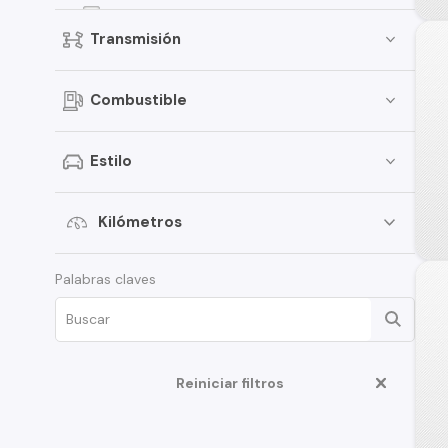
Focus
Transmisión
Bronco
Fiesta
Combustible
Mustang
Transit Van
Estilo
E-150
Expedition
Kilómetros
Maverick
Palabras claves
Edge
Fusion
F-350
Reiniciar filtros
Ka
Limited