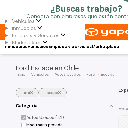
Vehículos
Inmuebles
Empleos y Servicios
Marketplace
Inmuebles
Vehículos
Empleos y Servicios
Marketplace
Ford Escape en Chile
Inicio
Vehículos
Autos Usados
Ford
Escape
Exp
Ford
Escape
Categoría
Enco
Autos Usados (121)
Maquinaria pesada