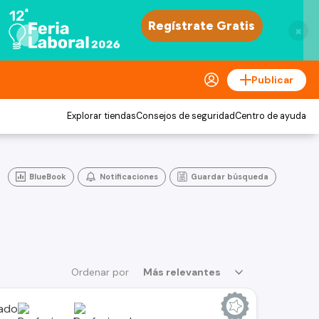
×
Publicar
Explorar tiendas
Consejos de seguridad
Centro de ayuda
BlueBook
Notificaciones
Guardar búsqueda
Ordenar por
Más relevantes