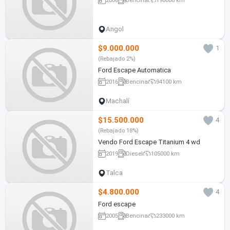
Angol
$9.000.000
1
(Rebajado 2%)
Ford Escape Automatica
2016
Bencina
94100 km
Machalí
$15.500.000
4
(Rebajado 18%)
Vendo Ford Escape Titanium 4 wd
2019
Diesel
105000 km
Talca
$4.800.000
4
Ford escape
2005
Bencina
233000 km