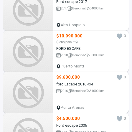
Ford escape 2017
2017
Bencina
54000 km
Alto Hospicio
$10.990.000
0
(Rebajado 8%)
FORD ESCAPE
2018
Bencina
83000 km
Puerto Montt
$9.600.000
0
ford Escape 2016 4x4
2016
Bencina
81000 km
Punta Arenas
$4.500.000
3
Ford escape 2006
2006
Bencina
198000 km