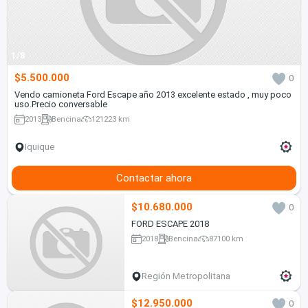
1/8
$5.500.000
0
Vendo camioneta Ford Escape año 2013 excelente estado , muy poco
uso.Precio conversable
2013
Bencina
121223 km
Iquique
Contactar ahora
$10.680.000
0
FORD ESCAPE 2018
2018
Bencina
87100 km
Región Metropolitana
$12.950.000
0