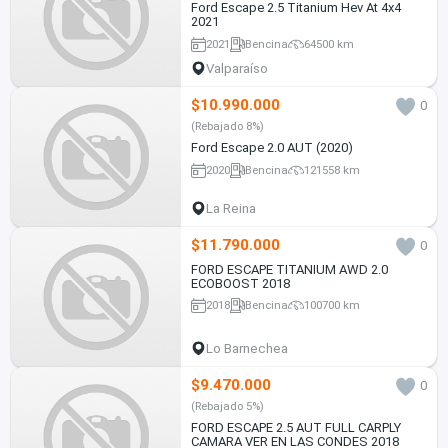
Ford Escape 2.5 Titanium Hev At 4x4
2021
2021
Bencina
64500 km
Valparaíso
$10.990.000
0
(Rebajado 8%)
Ford Escape 2.0 AUT (2020)
2020
Bencina
121558 km
La Reina
$11.790.000
0
FORD ESCAPE TITANIUM AWD 2.0
ECOBOOST 2018
2018
Bencina
100700 km
Lo Barnechea
$9.470.000
0
(Rebajado 5%)
FORD ESCAPE 2.5 AUT FULL CARPLY
CAMARA VER EN LAS CONDES 2018