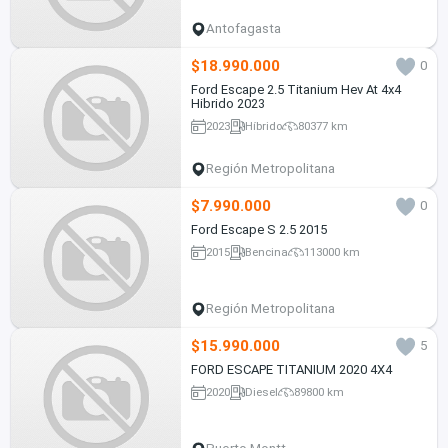
Antofagasta
$18.990.000
0
Ford Escape 2.5 Titanium Hev At 4x4
Hibrido 2023
2023
Híbrido
80377 km
Región Metropolitana
$7.990.000
0
Ford Escape S 2.5 2015
2015
Bencina
113000 km
Región Metropolitana
$15.990.000
5
FORD ESCAPE TITANIUM 2020 4X4
2020
Diesel
89800 km