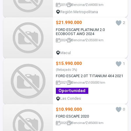
2018
Bencina
44000 km
Región Metropolitana
$21.990.000
2
FORD ESCAPE PLATINUM 2.0
ECOBOOST AWD 2024
2024
Bencina
35500 km
Macul
$15.990.000
1
(Rebajado 3%)
FORD ESCAPE 2.0T TITANIUM 4X4 2021
2021
Bencina
105000 km
Oportunidad
Las Condes
$10.990.000
0
FORD ESCAPE 2020
2020
Bencina
85000 km