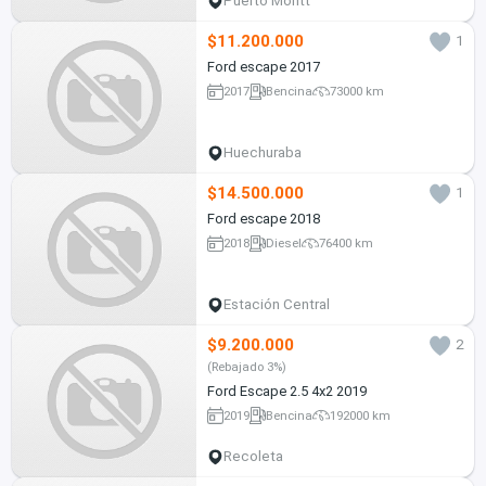
Puerto Montt
$11.200.000
1
Ford escape 2017
2017
Bencina
73000 km
Huechuraba
$14.500.000
1
Ford escape 2018
2018
Diesel
76400 km
Estación Central
$9.200.000
2
(Rebajado 3%)
Ford Escape 2.5 4x2 2019
2019
Bencina
192000 km
Recoleta