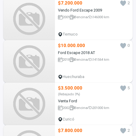
$7.200.000
2
Vendo Ford Escape 2009
2009
Bencina
146000 km
Temuco
$10.000.000
0
Ford Escape 2018 AT
2018
Bencina
141564 km
Huechuraba
$3.500.000
5
(Rebajado 3%)
Venta Ford
2002
Bencina
201000 km
Curicó
$7.800.000
2