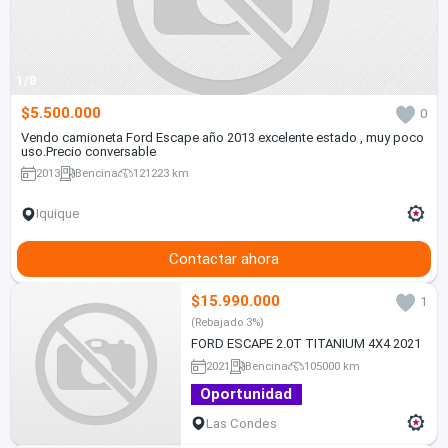
1/8
$5.500.000
0
Vendo camioneta Ford Escape año 2013 excelente estado , muy poco
uso.Precio conversable
2013
Bencina
121223 km
Iquique
Contactar ahora
$15.990.000
1
(Rebajado 3%)
FORD ESCAPE 2.0T TITANIUM 4X4 2021
2021
Bencina
105000 km
Oportunidad
Las Condes