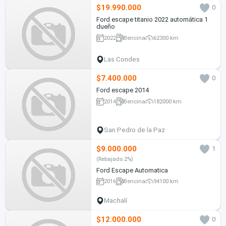
$19.990.000
0
Ford escape titanio 2022 automática 1
dueño
2022
Bencina
62300 km
Las Condes
$7.400.000
0
Ford escape 2014
2014
Bencina
182000 km
San Pedro de la Paz
$9.000.000
1
(Rebajado 2%)
Ford Escape Automatica
2016
Bencina
94100 km
Machalí
$12.000.000
0