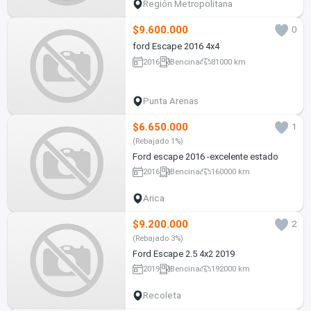
Región Metropolitana
$9.600.000
0
ford Escape 2016 4x4
2016
Bencina
81000 km
Punta Arenas
$6.650.000
1
(Rebajado 1%)
Ford escape 2016 -excelente estado
2016
Bencina
160000 km
Arica
$9.200.000
2
(Rebajado 3%)
Ford Escape 2.5 4x2 2019
2019
Bencina
192000 km
Recoleta