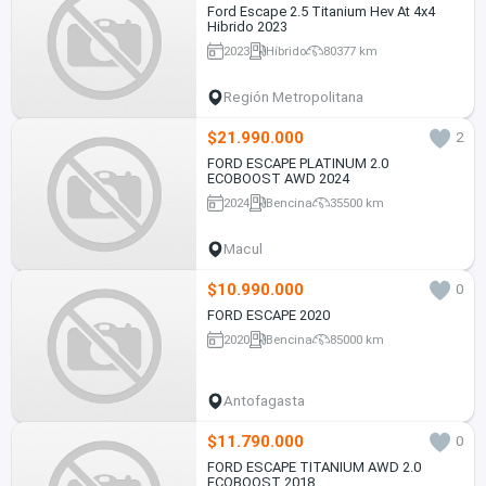
Ford Escape 2.5 Titanium Hev At 4x4
Hibrido 2023
2023
Híbrido
80377 km
Región Metropolitana
$21.990.000
2
FORD ESCAPE PLATINUM 2.0
ECOBOOST AWD 2024
2024
Bencina
35500 km
Macul
$10.990.000
0
FORD ESCAPE 2020
2020
Bencina
85000 km
Antofagasta
$11.790.000
0
FORD ESCAPE TITANIUM AWD 2.0
ECOBOOST 2018