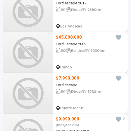
Ford escape 2017
2017
Diesel
126800 km
Los Ángeles
$45.000.000
1
Ford Escape 2009
2009
Bencina
130000 km
Penco
$7.990.000
1
Ford escape
2014
Diesel
150926 km
Puerto Montt
$9.990.000
2
(Rebajado 23%)