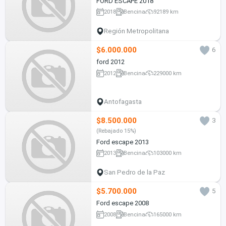
FORD ESCAPE 2018
2018
Bencina
92189 km
Región Metropolitana
$6.000.000
6
ford 2012
2012
Bencina
229000 km
Antofagasta
$8.500.000
3
(Rebajado 15%)
Ford escape 2013
2013
Bencina
103000 km
San Pedro de la Paz
$5.700.000
5
Ford escape 2008
2008
Bencina
165000 km