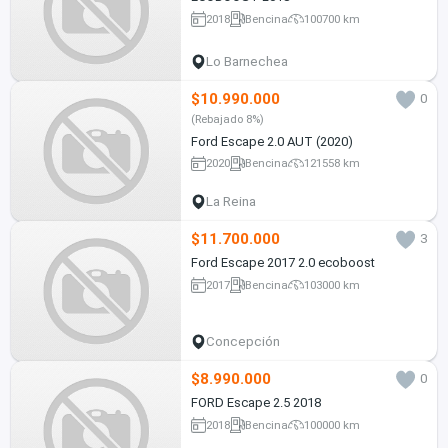
2018
Bencina
100700 km
Lo Barnechea
$10.990.000
0
(Rebajado 8%)
Ford Escape 2.0 AUT (2020)
2020
Bencina
121558 km
La Reina
$11.700.000
3
Ford Escape 2017 2.0 ecoboost
2017
Bencina
103000 km
Concepción
$8.990.000
0
FORD Escape 2.5 2018
2018
Bencina
100000 km