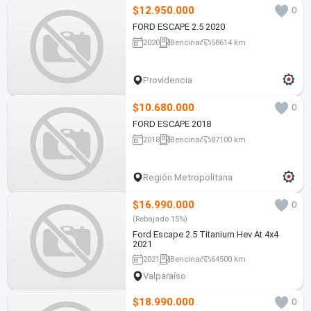
$12.950.000
0
FORD ESCAPE 2.5 2020
2020
Bencina
58614 km
Providencia
$10.680.000
0
FORD ESCAPE 2018
2018
Bencina
87100 km
Región Metropolitana
$16.990.000
0
(Rebajado 15%)
Ford Escape 2.5 Titanium Hev At 4x4
2021
2021
Bencina
64500 km
Valparaíso
$18.990.000
0