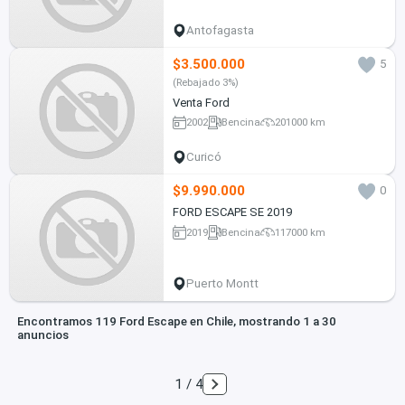
Antofagasta
$3.500.000
5
(Rebajado 3%)
Venta Ford
2002
Bencina
201000 km
Curicó
$9.990.000
0
FORD ESCAPE SE 2019
2019
Bencina
117000 km
Puerto Montt
Encontramos 119 Ford Escape en Chile, mostrando 1 a 30
anuncios
1 / 4