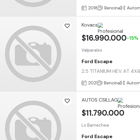
2018
Bencina
Autom
Kovacs
$16.990.000
-15%
Valparaíso
Ford Escape
2.5 TITANIUM HEV AT 4X4 
2021
Bencina
Autom
AUTOS CSILLAG
$11.790.000
Lo Barnechea
Ford Escape