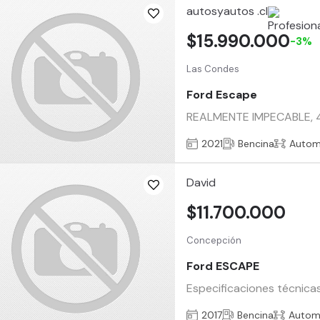
autosyautos .cl
$15.990.000
-3%
Las Condes
Ford Escape
REALMENTE IMPECABLE, 
2021
Bencina
Autom
David
$11.700.000
Concepción
Ford ESCAPE
Especificaciones técnica
2017
Bencina
Autom