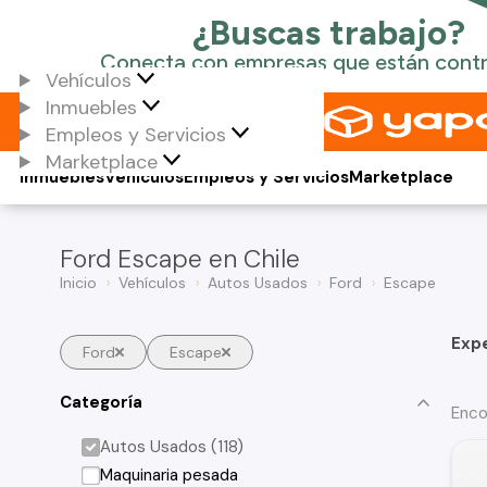
Vehículos
Inmuebles
Empleos y Servicios
Marketplace
Inmuebles
Vehículos
Empleos y Servicios
Marketplace
Ford Escape en Chile
Inicio
Vehículos
Autos Usados
Ford
Escape
Exp
Ford
Escape
Categoría
Enco
Autos Usados (118)
Maquinaria pesada