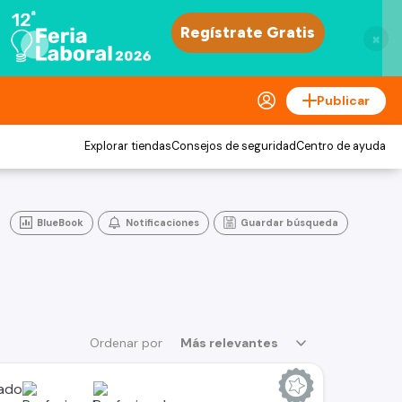
×
Publicar
Explorar tiendas
Consejos de seguridad
Centro de ayuda
BlueBook
Notificaciones
Guardar búsqueda
Ordenar por
Más relevantes