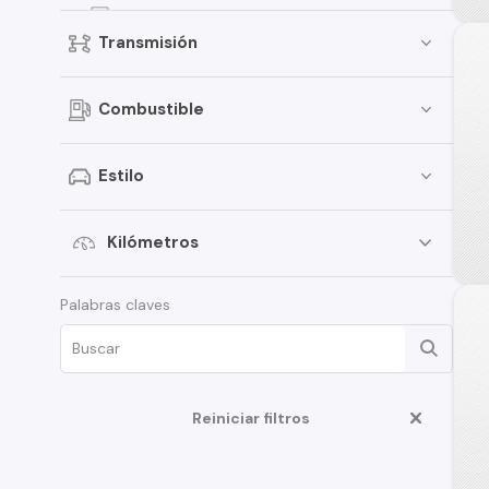
Fiesta
Transmisión
Focus
Bronco
Combustible
Mustang
Transit Van
Estilo
E-150
Expedition
Kilómetros
Maverick
Palabras claves
Edge
Fusion
F-350
Reiniciar filtros
Ka
Limited