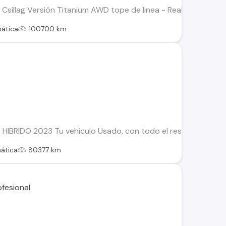
illag Versión Titanium AWD tope de linea - Realmente superio
ática
100700 km
HIBRIDO 2023 Tu vehículo Usado, con todo el respaldo de Kova
ática
80377 km