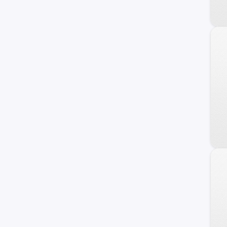
Raptor
17M
Personalizado
F-100
Transit Connect
Transit Wagon