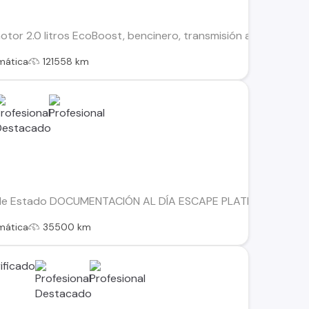
or 2.0 litros EcoBoost, bencinero, transmisión automática, tr
mática
121558 km
le Estado DOCUMENTACIÓN AL DÍA ESCAPE PLATINUM 2.0 E
mática
35500 km