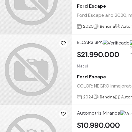
Ford Escape
Ford Escape año 2020, mot
2020
Bencina
Auto
BLCARS SPA
$21.990.000
Macul
Ford Escape
COLOR: NEGRO Inmejorab
2024
Bencina
Auto
Automotriz Miranda
$10.990.000