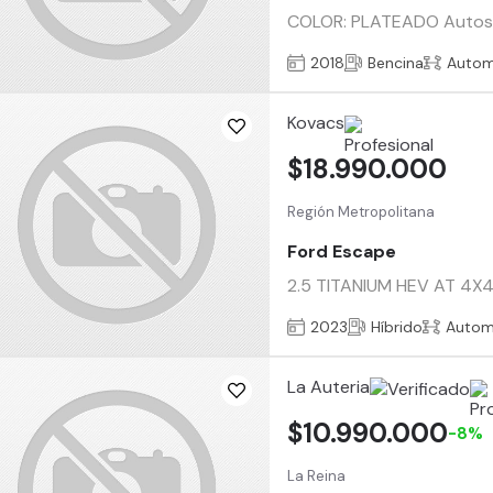
COLOR: PLATEADO Autos Cs
2018
Bencina
Autom
Kovacs
$18.990.000
Región Metropolitana
Ford Escape
2.5 TITANIUM HEV AT 4X4 
2023
Híbrido
Autom
La Auteria
$10.990.000
-8%
La Reina