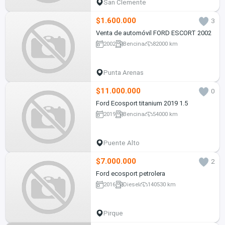
San Clemente
$1.600.000
3
Venta de automóvil FORD ESCORT 2002
2002
Bencina
82000 km
Punta Arenas
$11.000.000
0
Ford Ecosport titanium 2019 1.5
2019
Bencina
54000 km
Puente Alto
$7.000.000
2
Ford ecosport petrolera
2016
Diesel
140530 km
Pirque