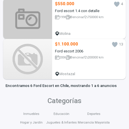
$550.000
4
Ford escort 1.4 con detalle
1998
Bencina
750000 km
Molina
$1.100.000
13
Ford escort 2006
2006
Bencina
200000 km
Mostazal
Encontramos 6 Ford Escort en Chile, mostrando 1 a 6 anuncios
Categorías
Inmuebles
Educación
Deportes
Hogar y Jardín
Juguetes & Infantes
Mercancía Mayorista