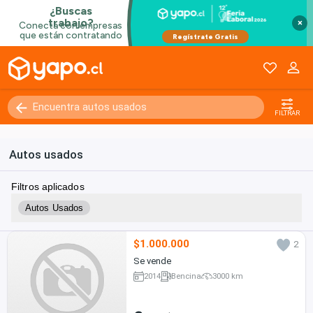
×
FILTRAR
Autos usados
Filtros aplicados
Autos Usados
$1.000.000
2
Se vende
2014
Bencina
3000 km