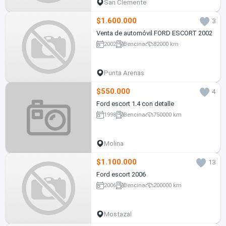
San Clemente
$1.600.000
3
Venta de automóvil FORD ESCORT 2002
2002
Bencina
82000 km
Punta Arenas
$550.000
4
Ford escort 1.4 con detalle
1998
Bencina
750000 km
Molina
$1.100.000
13
Ford escort 2006
2006
Bencina
200000 km
Mostazal