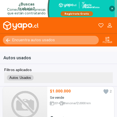
×
FILTRAR
Autos usados
Filtros aplicados
Autos Usados
$1.000.000
2
Se vende
2014
Bencina
3000 km