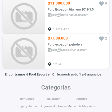
$11.000.000
0
Ford Ecosport titanium 2019 1.5
2019
Bencina
54000 km
Puente Alto
$7.000.000
2
Ford ecosport petrolera
2016
Diesel
140530 km
Pirque
Encontramos 6 Ford Escort en Chile, mostrando 1 a 6 anuncios
Categorías
Inmuebles
Educación
Deportes
Hogar y Jardín
Juguetes & Infantes
Mercancía Mayorista