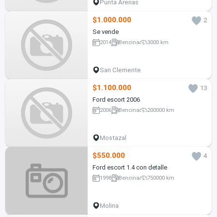
Punta Arenas
$1.000.000
2
Se vende
2014
Bencina
3000 km
San Clemente
$1.100.000
13
Ford escort 2006
2006
Bencina
200000 km
Mostazal
$550.000
4
Ford escort 1.4 con detalle
1998
Bencina
750000 km
Molina