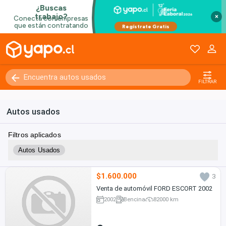
×
FILTRAR
Autos usados
Filtros aplicados
Autos Usados
$1.600.000
3
Venta de automóvil FORD ESCORT 2002
2002
Bencina
82000 km