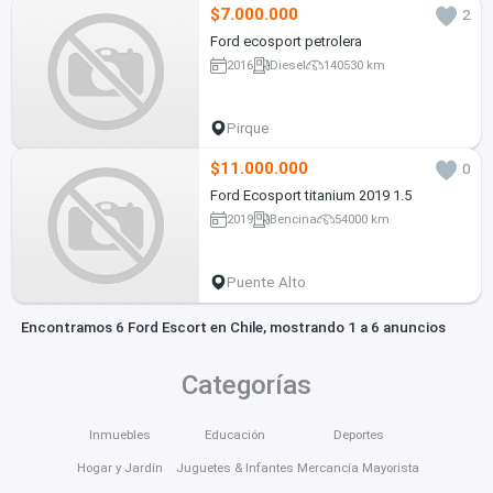
$7.000.000
2
Ford ecosport petrolera
2016
Diesel
140530 km
Pirque
$11.000.000
0
Ford Ecosport titanium 2019 1.5
2019
Bencina
54000 km
Puente Alto
Encontramos 6 Ford Escort en Chile, mostrando 1 a 6 anuncios
Categorías
Inmuebles
Educación
Deportes
Hogar y Jardín
Juguetes & Infantes
Mercancía Mayorista