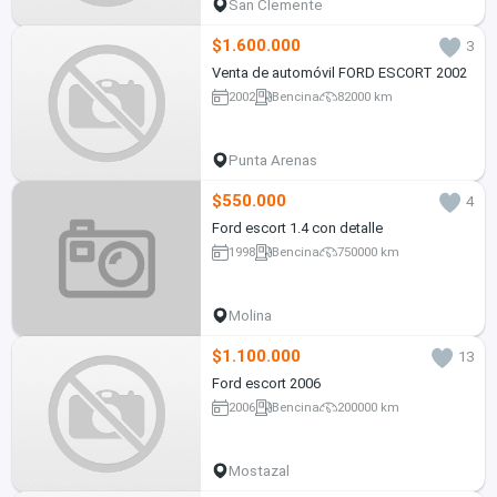
San Clemente
$1.600.000
3
Venta de automóvil FORD ESCORT 2002
2002
Bencina
82000 km
Punta Arenas
$550.000
4
Ford escort 1.4 con detalle
1998
Bencina
750000 km
Molina
$1.100.000
13
Ford escort 2006
2006
Bencina
200000 km
Mostazal