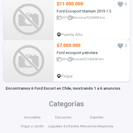
$11.000.000
0
Ford Ecosport titanium 2019 1.5
2019
Bencina
54000 km
Puente Alto
$7.000.000
2
Ford ecosport petrolera
2016
Diesel
140530 km
Pirque
Encontramos 6 Ford Escort en Chile, mostrando 1 a 6 anuncios
Categorías
Inmuebles
Educación
Deportes
Hogar y Jardín
Juguetes & Infantes
Mercancía Mayorista