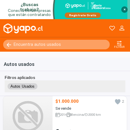
×
FILTRAR
Autos usados
Filtros aplicados
Autos Usados
$1.000.000
2
Se vende
2014
Bencina
3000 km