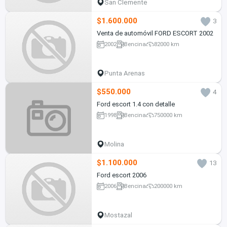
San Clemente
$1.600.000
3
Venta de automóvil FORD ESCORT 2002
2002
Bencina
82000 km
Punta Arenas
$550.000
4
Ford escort 1.4 con detalle
1998
Bencina
750000 km
Molina
$1.100.000
13
Ford escort 2006
2006
Bencina
200000 km
Mostazal