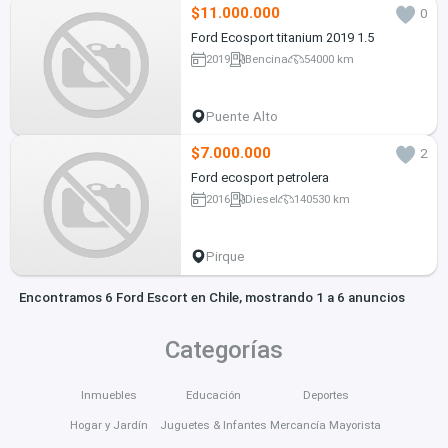
$11.000.000
0
Ford Ecosport titanium 2019 1.5
2019
Bencina
54000 km
Puente Alto
$7.000.000
2
Ford ecosport petrolera
2016
Diesel
140530 km
Pirque
Encontramos 6 Ford Escort en Chile, mostrando 1 a 6 anuncios
Categorías
Inmuebles
Educación
Deportes
Hogar y Jardín
Juguetes & Infantes
Mercancía Mayorista