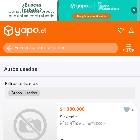
×
FILTRAR
Autos usados
Filtros aplicados
Autos Usados
$1.000.000
2
Se vende
2014
Bencina
3000 km