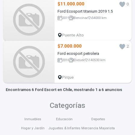
$11.000.000
0
Ford Ecosport titanium 2019 1.5
2019
Bencina
54000 km
Puente Alto
$7.000.000
2
Ford ecosport petrolera
2016
Diesel
140530 km
Pirque
Encontramos 6 Ford Escort en Chile, mostrando 1 a 6 anuncios
Categorías
Inmuebles
Educación
Deportes
Hogar y Jardín
Juguetes & Infantes
Mercancía Mayorista