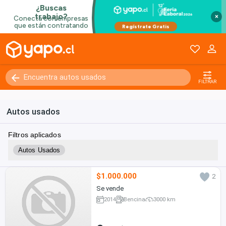
×
FILTRAR
Autos usados
Filtros aplicados
Autos Usados
$1.000.000
2
Se vende
2014
Bencina
3000 km