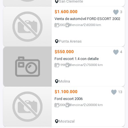
San Clemente
$1.600.000
3
Venta de automóvil FORD ESCORT 2002
2002
Bencina
82000 km
Punta Arenas
$550.000
4
Ford escort 1.4 con detalle
1998
Bencina
750000 km
Molina
$1.100.000
13
Ford escort 2006
2006
Bencina
200000 km
Mostazal