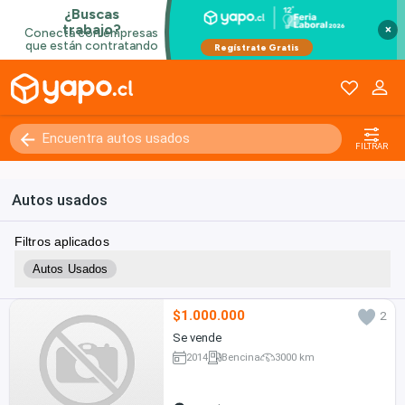
×
FILTRAR
Autos usados
Filtros aplicados
Autos Usados
$1.000.000
2
Se vende
2014
Bencina
3000 km