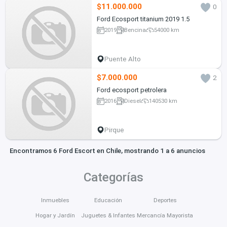
$11.000.000
0
Ford Ecosport titanium 2019 1.5
2019
Bencina
54000 km
Puente Alto
$7.000.000
2
Ford ecosport petrolera
2016
Diesel
140530 km
Pirque
Encontramos 6 Ford Escort en Chile, mostrando 1 a 6 anuncios
Categorías
Inmuebles
Educación
Deportes
Hogar y Jardín
Juguetes & Infantes
Mercancía Mayorista