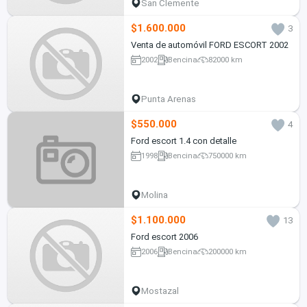
San Clemente
$1.600.000
3
Venta de automóvil FORD ESCORT 2002
2002
Bencina
82000 km
Punta Arenas
$550.000
4
Ford escort 1.4 con detalle
1998
Bencina
750000 km
Molina
$1.100.000
13
Ford escort 2006
2006
Bencina
200000 km
Mostazal