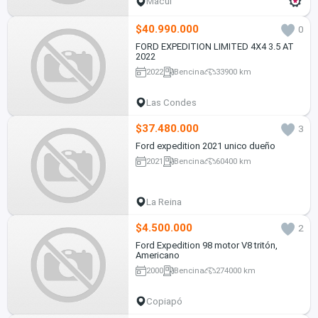
Macul
$40.990.000
0
FORD EXPEDITION LIMITED 4X4 3.5 AT
2022
2022
Bencina
33900 km
Las Condes
$37.480.000
3
Ford expedition 2021 unico dueño
2021
Bencina
60400 km
La Reina
$4.500.000
2
Ford Expedition 98 motor V8 tritón,
Americano
2000
Bencina
274000 km
Copiapó