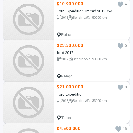
$10.900.000
4
Ford Expedition limited 2013 4x4
2013
Bencina
150000 km
Paine
$23.500.000
0
ford 2017
2017
Bencina
190000 km
Rengo
$21.000.000
0
Ford Expedition
2018
Bencina
133000 km
Talca
$4.500.000
18