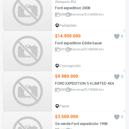
(Rebajado 8%)
Ford expedition 2008
2008
Bencina
150000 km
Peñalolén
$14.900.000
6
Ford expedition Eddie bauer
2010
Bencina
106000 km
Concepción
$9.980.000
0
FORD EXPEDITION 5.4 LIMITED 4X4
2009
Bencina
195000 km
Paine
$3.500.000
5
Se vende Ford expedición 1998