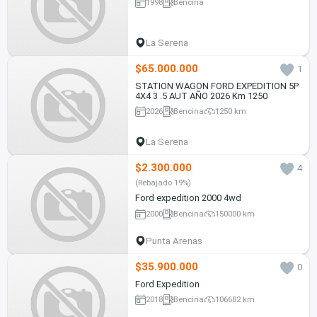
1998
Bencina
La Serena
$65.000.000
1
STATION WAGON FORD EXPEDITION 5P
4X4 3 .5 AUT AÑO 2026 Km 1250
2026
Bencina
1250 km
La Serena
$2.300.000
4
(Rebajado 19%)
Ford expedition 2000 4wd
2000
Bencina
150000 km
Punta Arenas
$35.900.000
0
Ford Expedition
2018
Bencina
106682 km