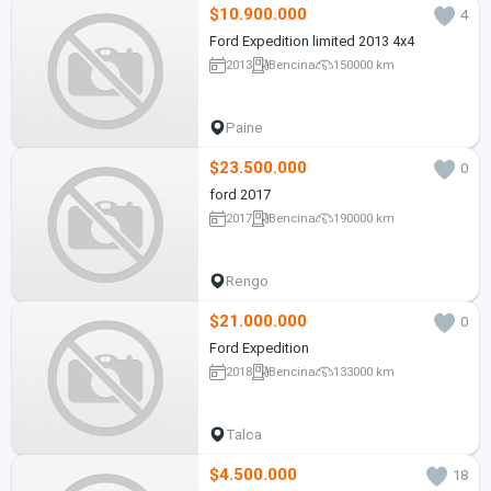
$10.900.000
4
Ford Expedition limited 2013 4x4
2013
Bencina
150000 km
Paine
$23.500.000
0
ford 2017
2017
Bencina
190000 km
Rengo
$21.000.000
0
Ford Expedition
2018
Bencina
133000 km
Talca
$4.500.000
18