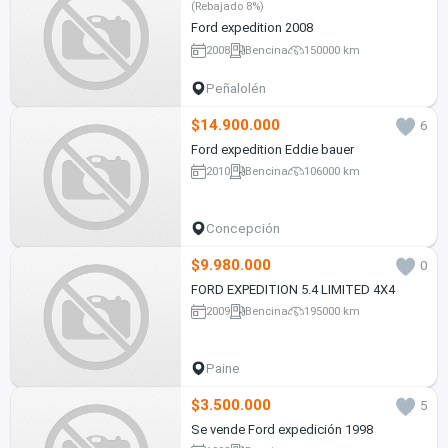
(Rebajado 8%)
Ford expedition 2008
2008
Bencina
150000 km
Peñalolén
$14.900.000
6
Ford expedition Eddie bauer
2010
Bencina
106000 km
Concepción
$9.980.000
0
FORD EXPEDITION 5.4 LIMITED 4X4
2009
Bencina
195000 km
Paine
$3.500.000
5
Se vende Ford expedición 1998