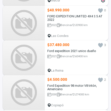
Macul
$40.990.000
0
FORD EXPEDITION LIMITED 4X4 3.5 AT
2022
2022
Bencina
33900 km
Las Condes
$37.480.000
3
Ford expedition 2021 unico dueño
2021
Bencina
60400 km
La Reina
$4.500.000
2
Ford Expedition 98 motor V8 tritón,
Americano
2000
Bencina
274000 km
Copiapó