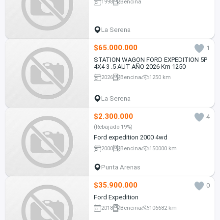
1998
Bencina
La Serena
$65.000.000
1
STATION WAGON FORD EXPEDITION 5P
4X4 3 .5 AUT AÑO 2026 Km 1250
2026
Bencina
1250 km
La Serena
$2.300.000
4
(Rebajado 19%)
Ford expedition 2000 4wd
2000
Bencina
150000 km
Punta Arenas
$35.900.000
0
Ford Expedition
2018
Bencina
106682 km