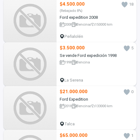
$4.500.000
18
(Rebajado 8%)
Ford expedition 2008
2008
Bencina
150000 km
Peñalolén
$3.500.000
5
Se vende Ford expedición 1998
1998
Bencina
La Serena
$21.000.000
0
Ford Expedition
2018
Bencina
133000 km
Talca
$65.000.000
1