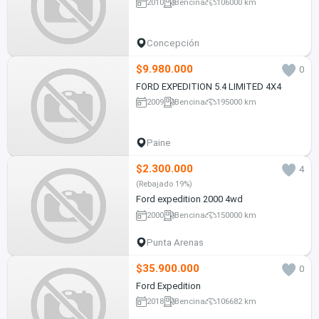
2010
Bencina
106000 km
Concepción
$9.980.000
0
FORD EXPEDITION 5.4 LIMITED 4X4
2009
Bencina
195000 km
Paine
$2.300.000
4
(Rebajado 19%)
Ford expedition 2000 4wd
2000
Bencina
150000 km
Punta Arenas
$35.900.000
0
Ford Expedition
2018
Bencina
106682 km