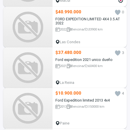
Macul
$40.990.000
0
FORD EXPEDITION LIMITED 4X4 3.5 AT
2022
2022
Bencina
33900 km
Las Condes
$37.480.000
3
Ford expedition 2021 unico dueño
2021
Bencina
60400 km
La Reina
$10.900.000
4
Ford Expedition limited 2013 4x4
2013
Bencina
150000 km
Paine