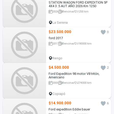
STATION WAGON FORD EXPEDITION 5P
4X4 3 .5 AUT AÑO 2026 Km 1250
2026
Bencina
1250 km
La Serena
$23.500.000
0
ford 2017
2017
Bencina
190000 km
Rengo
$4.500.000
2
Ford Expedition 98 motor V8 tritón,
Americano
2000
Bencina
274000 km
Copiapó
$14.900.000
6
Ford expedition Eddie bauer