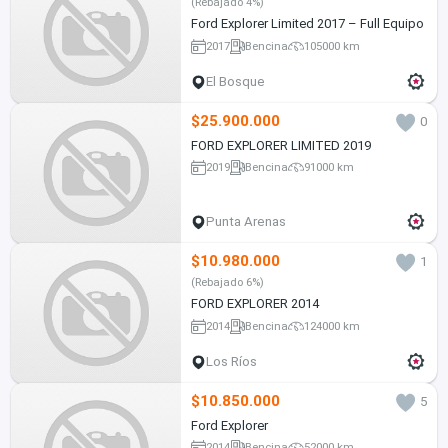
(Rebajado 4%)
Ford Explorer Limited 2017 – Full Equipo
2017
Bencina
105000 km
El Bosque
$25.900.000
0
FORD EXPLORER LIMITED 2019
2019
Bencina
91000 km
Punta Arenas
$10.980.000
1
(Rebajado 6%)
FORD EXPLORER 2014
2014
Bencina
124000 km
Los Ríos
$10.850.000
5
Ford Explorer
2014
Bencina
52000 km