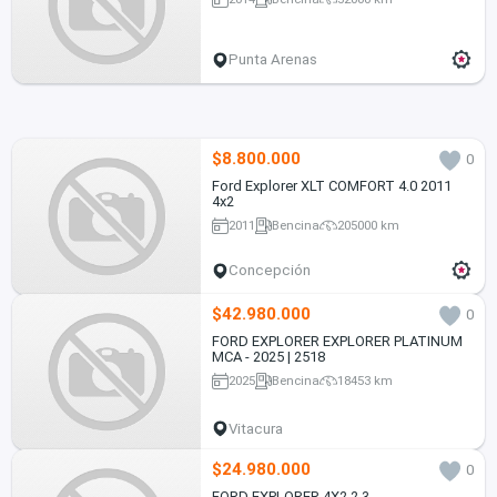
Punta Arenas
$8.800.000
0
Ford Explorer XLT COMFORT 4.0 2011
4x2
2011
Bencina
205000 km
Concepción
$42.980.000
0
FORD EXPLORER EXPLORER PLATINUM
MCA - 2025 | 2518
2025
Bencina
18453 km
Vitacura
$24.980.000
0
FORD EXPLORER 4X2 2.3