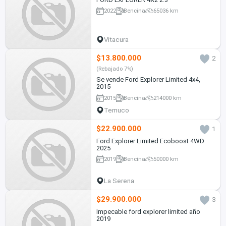
2022
Bencina
65036 km
Vitacura
$13.800.000
2
(Rebajado 7%)
Se vende Ford Explorer Limited 4x4,
2015
2015
Bencina
214000 km
Temuco
$22.900.000
1
Ford Explorer Limited Ecoboost 4WD
2025
2019
Bencina
50000 km
La Serena
$29.900.000
3
Impecable ford explorer limited año
2019