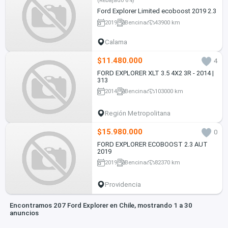
Ford Explorer Limited ecoboost 2019 2.3
2019
Bencina
43900 km
Calama
$11.480.000
4
FORD EXPLORER XLT 3.5 4X2 3R - 2014 |
313
2014
Bencina
103000 km
Región Metropolitana
$15.980.000
0
FORD EXPLORER ECOBOOST 2.3 AUT
2019
2019
Bencina
82370 km
Providencia
Encontramos 207 Ford Explorer en Chile, mostrando 1 a 30
anuncios