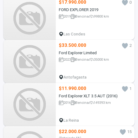
$17.990.000
0
FORD EXPLORER 2019
2019
Bencina
99800 km
Las Condes
$33.500.000
2
Ford Explorer Limited
2023
Bencina
35000 km
Antofagasta
$11.990.000
1
Ford Explorer XLT 3.5 AUT (2016)
2016
Bencina
149393 km
La Reina
$22.000.000
15
(Rebajado 6%)