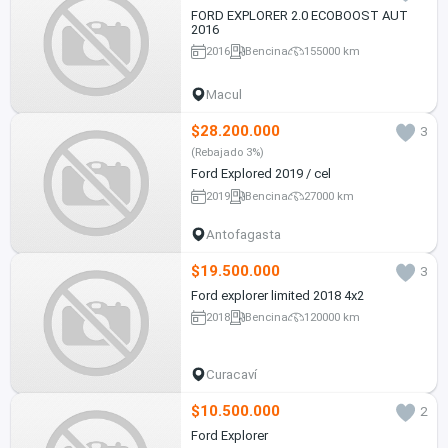
FORD EXPLORER 2.0 ECOBOOST AUT
2016
2016
Bencina
155000 km
Macul
$28.200.000
3
(Rebajado 3%)
Ford Explored 2019 / cel
2019
Bencina
27000 km
Antofagasta
$19.500.000
3
Ford explorer limited 2018 4x2
2018
Bencina
120000 km
Curacaví
$10.500.000
2
Ford Explorer