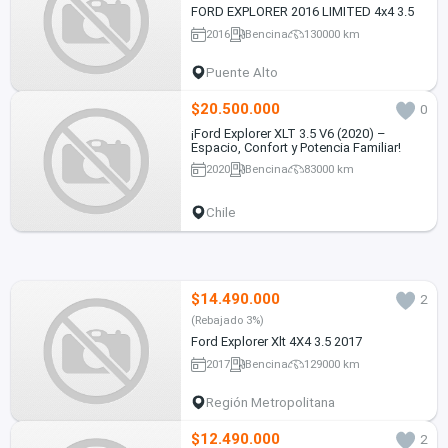
FORD EXPLORER 2016 LIMITED 4x4 3.5
2016
Bencina
130000 km
Puente Alto
$20.500.000
0
¡Ford Explorer XLT 3.5 V6 (2020) –
Espacio, Confort y Potencia Familiar!
2020
Bencina
83000 km
Chile
$14.490.000
2
(Rebajado 3%)
Ford Explorer Xlt 4X4 3.5 2017
2017
Bencina
129000 km
Región Metropolitana
$12.490.000
2