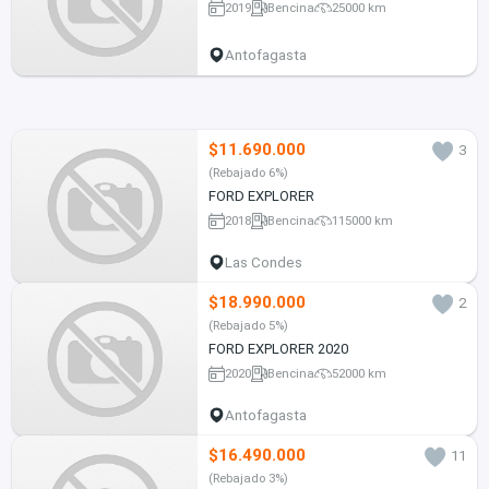
2019
Bencina
25000 km
Antofagasta
$11.690.000
3
(Rebajado 6%)
FORD EXPLORER
2018
Bencina
115000 km
Las Condes
$18.990.000
2
(Rebajado 5%)
FORD EXPLORER 2020
2020
Bencina
52000 km
Antofagasta
$16.490.000
11
(Rebajado 3%)