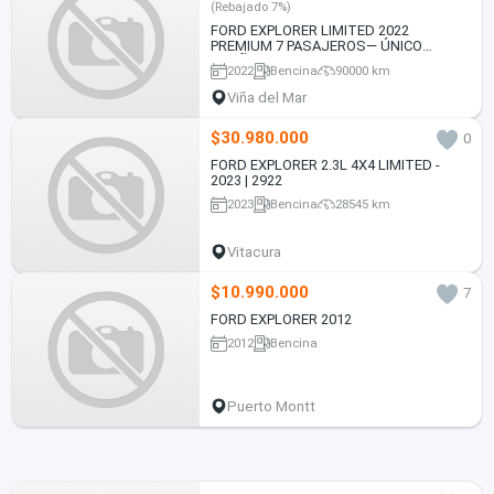
(Rebajado 7%)
FORD EXPLORER LIMITED 2022
PREMIUM 7 PASAJEROS— ÚNICO
DUEÑO — $25.900.000
2022
Bencina
90000 km
Viña del Mar
$30.980.000
0
FORD EXPLORER 2.3L 4X4 LIMITED -
2023 | 2922
2023
Bencina
28545 km
Vitacura
$10.990.000
7
FORD EXPLORER 2012
2012
Bencina
Puerto Montt