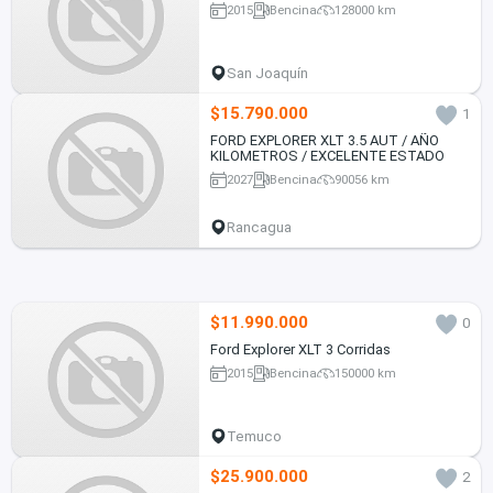
2015
Bencina
128000 km
San Joaquín
$15.790.000
1
FORD EXPLORER XLT 3.5 AUT / AÑO
KILOMETROS / EXCELENTE ESTADO
2027
Bencina
90056 km
Rancagua
$11.990.000
0
Ford Explorer XLT 3 Corridas
2015
Bencina
150000 km
Temuco
$25.900.000
2