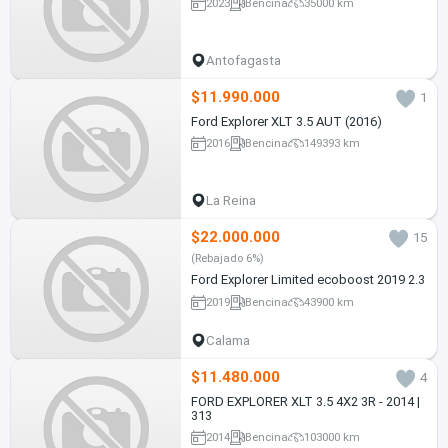
2023
Bencina
35000 km
Antofagasta
$11.990.000
1
Ford Explorer XLT 3.5 AUT (2016)
2016
Bencina
149393 km
La Reina
$22.000.000
15
(Rebajado 6%)
Ford Explorer Limited ecoboost 2019 2.3
2019
Bencina
43900 km
Calama
$11.480.000
4
FORD EXPLORER XLT 3.5 4X2 3R - 2014 |
313
2014
Bencina
103000 km