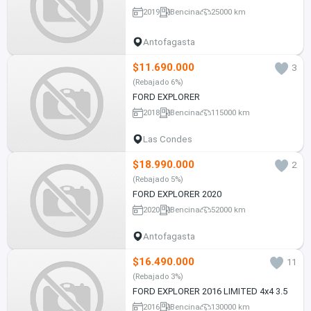
2019
Bencina
25000 km
Antofagasta
$11.690.000
3
(Rebajado 6%)
FORD EXPLORER
2018
Bencina
115000 km
Las Condes
$18.990.000
2
(Rebajado 5%)
FORD EXPLORER 2020
2020
Bencina
52000 km
Antofagasta
$16.490.000
11
(Rebajado 3%)
FORD EXPLORER 2016 LIMITED 4x4 3.5
2016
Bencina
130000 km