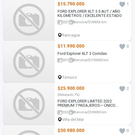
$15.790.000
1
FORD EXPLORER XLT 3.5 AUT / AÑO
KILOMETROS / EXCELENTE ESTADO
2027
Bencina
90056 km
Rancagua
$11.990.000
0
Ford Explorer XLT 3 Corridas
2015
Bencina
150000 km
Temuco
$25.900.000
2
(Rebajado 7%)
FORD EXPLORER LIMITED 2022
PREMIUM 7 PASAJEROS— ÚNICO
DUEÑO — $25.900.000
2022
Bencina
90000 km
Viña del Mar
$30.980.000
0