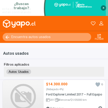
×
FILTRAR
Autos usados
Filtros aplicados
Autos Usados
$14.300.000
6
(Rebajado 4%)
Ford Explorer Limited 2017 – Full Equipo
2017
Bencina
105000 km