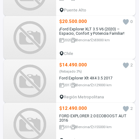
Puente Alto
$20.500.000
0
¡Ford Explorer XLT 3.5 V6 (2020) –
Espacio, Confort y Potencia Familiar!
2020
Bencina
83000 km
Chile
$14.490.000
2
(Rebajado 3%)
Ford Explorer Xlt 4X4 3.5 2017
2017
Bencina
129000 km
Región Metropolitana
$12.490.000
2
FORD EXPLORER 2.0 ECOBOOST AUT
2016
2016
Bencina
155000 km