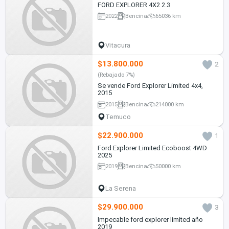
FORD EXPLORER 4X2 2.3
2022
Bencina
65036 km
Vitacura
$13.800.000
2
(Rebajado 7%)
Se vende Ford Explorer Limited 4x4,
2015
2015
Bencina
214000 km
Temuco
$22.900.000
1
Ford Explorer Limited Ecoboost 4WD
2025
2019
Bencina
50000 km
La Serena
$29.900.000
3
Impecable ford explorer limited año
2019