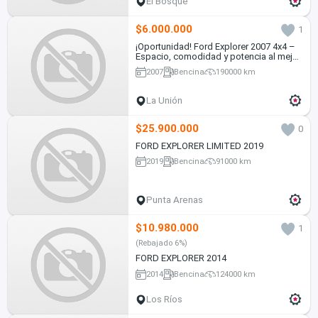
El Bosque
$6.000.000
1
¡Oportunidad! Ford Explorer 2007 4x4 –
Espacio, comodidad y potencia al mejor
precio
2007
Bencina
190000 km
La Unión
$25.900.000
0
FORD EXPLORER LIMITED 2019
2019
Bencina
91000 km
Punta Arenas
$10.980.000
1
(Rebajado 6%)
FORD EXPLORER 2014
2014
Bencina
124000 km
Los Ríos