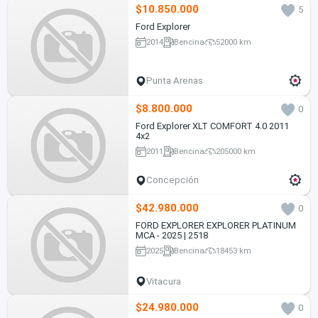
$10.850.000
5
Ford Explorer
2014
Bencina
52000 km
Punta Arenas
$8.800.000
0
Ford Explorer XLT COMFORT 4.0 2011
4x2
2011
Bencina
205000 km
Concepción
$42.980.000
0
FORD EXPLORER EXPLORER PLATINUM
MCA - 2025 | 2518
2025
Bencina
18453 km
Vitacura
$24.980.000
0