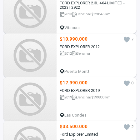
FORD EXPLORER 2.3L 4X4 LIMITED -
2023 | 2922
2023
Bencina
28545 km
Vitacura
$10.990.000
7
FORD EXPLORER 2012
2012
Bencina
Puerto Montt
$17.990.000
0
FORD EXPLORER 2019
2019
Bencina
99800 km
Las Condes
$33.500.000
2
Ford Explorer Limited