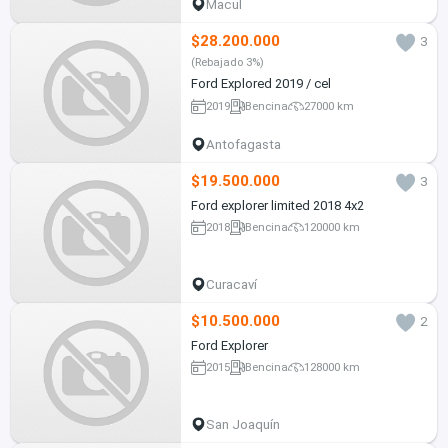
Macul
$28.200.000
3
(Rebajado 3%)
Ford Explored 2019 / cel
2019
Bencina
27000 km
Antofagasta
$19.500.000
3
Ford explorer limited 2018 4x2
2018
Bencina
120000 km
Curacaví
$10.500.000
2
Ford Explorer
2015
Bencina
128000 km
San Joaquín