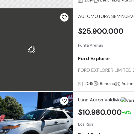
2014
Bencina
Autom
AUTOMOTORA SEMINUEV
$25.900.000
Punta Arenas
Ford Explorer
FORD EXPLORER LIMITED 2
2019
Bencina
Autom
Luna Autos Valdivia
$10.980.000
-6%
Los Ríos