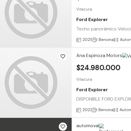
Vitacura
Ford Explorer
Techo panorámico Velocid
2025
Bencina
Auto
Ana Espinoza Motors
$24.980.000
Vitacura
Ford Explorer
DISPONIBLE FORD EXPLORER 
2022
Bencina
Auto
automoval