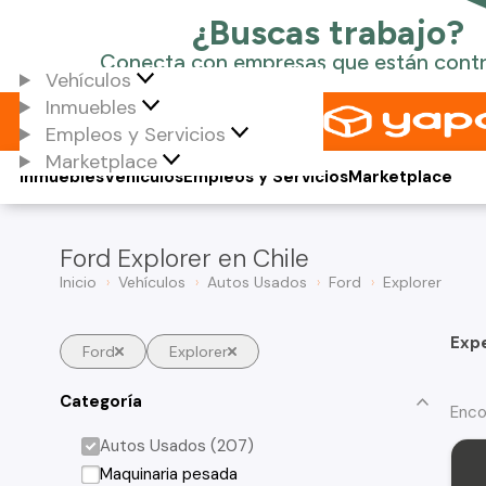
Vehículos
Inmuebles
Empleos y Servicios
Marketplace
Inmuebles
Vehículos
Empleos y Servicios
Marketplace
Ford Explorer en Chile
Inicio
Vehículos
Autos Usados
Ford
Explorer
Exp
Ford
Explorer
Categoría
Enco
Autos Usados (207)
Maquinaria pesada