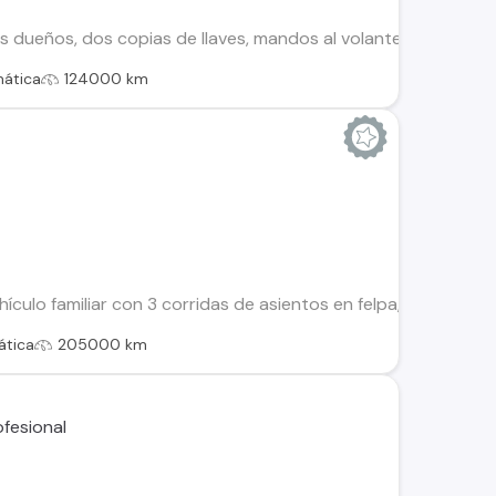
os dueños, dos copias de llaves, mandos al volante, aire acond
ática
124000 km
ículo familiar con 3 corridas de asientos en felpa, su estado 
tica
205000 km