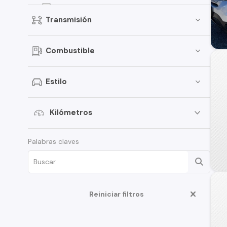
Fiesta
Transmisión
Focus
Bronco
Combustible
Mustang
Transit Van
Estilo
E-150
Expedition
Kilómetros
Maverick
Palabras claves
Edge
Fusion
F-350
Reiniciar filtros
Ka
Limited