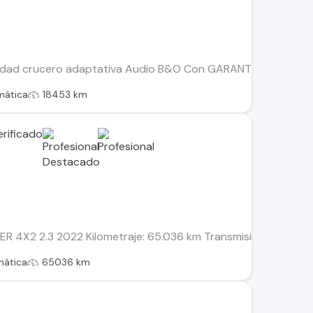
ad crucero adaptativa Audio B&O Con GARANTÍA 2 copias de l
mática
18453 km
4X2 2.3 2022 Kilometraje: 65.036 km Transmisión: Automática 
mática
65036 km