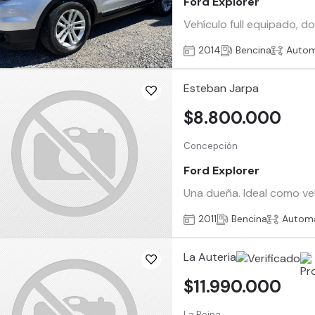
Ford Explorer
Vehículo full equipado, d
2014
Bencina
Autom
Esteban Jarpa
$8.800.000
Concepción
Ford Explorer
Una dueña. Ideal como veh
2011
Bencina
Automá
La Auteria
$11.990.000
La Reina