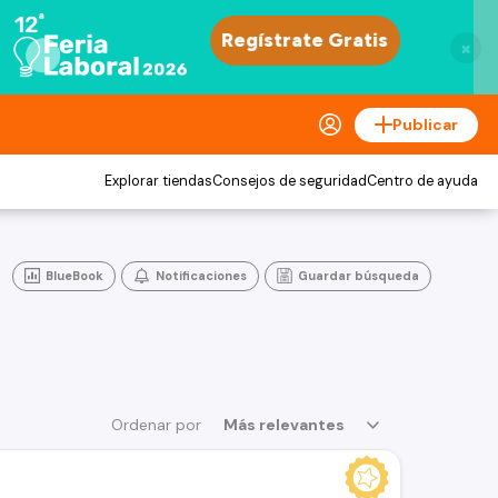
×
Publicar
Explorar tiendas
Consejos de seguridad
Centro de ayuda
BlueBook
Notificaciones
Guardar búsqueda
Ordenar por
Más relevantes