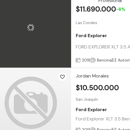
$11.690.000
-6%
Las Condes
Ford Explorer
FORD EXPLORER XLT 3.5
2018
Bencina
Autom
Jordan Morales
$10.500.000
San Joaquín
Ford Explorer
Ford Explorer XLT 3.5 Be
2015
Bencina
Autom