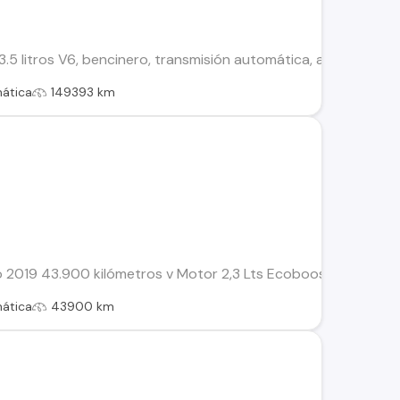
3.5 litros V6, bencinero, transmisión automática, año 2016 con 
ática
149393 km
o 2019 43.900 kilómetros v Motor 2,3 Lts Ecoboost. Transmi
ática
43900 km