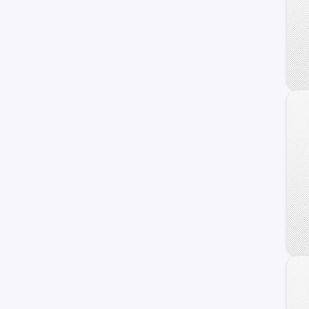
Raptor
17M
Personalizado
F-100
Transit Connect
Transit Wagon