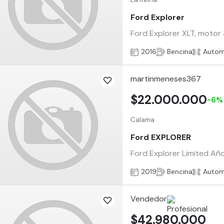
Ford Explorer
Ford Explorer XLT, motor 
2016
Bencina
Autom
martinmeneses367
$22.000.000
-6%
Calama
Ford EXPLORER
Ford Explorer Limited Añ
2019
Bencina
Autom
Vendedor
$42.980.000