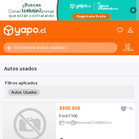
×
FILTRAR
Autos usados
Filtros aplicados
Autos Usados
$900.000
16
Ford F100
1980
Bencina
230000 km