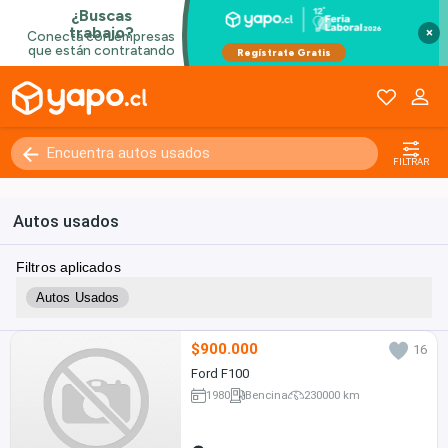
×
FILTRAR
Autos usados
Filtros aplicados
Autos Usados
$900.000
16
Ford F100
1980
Bencina
230000 km