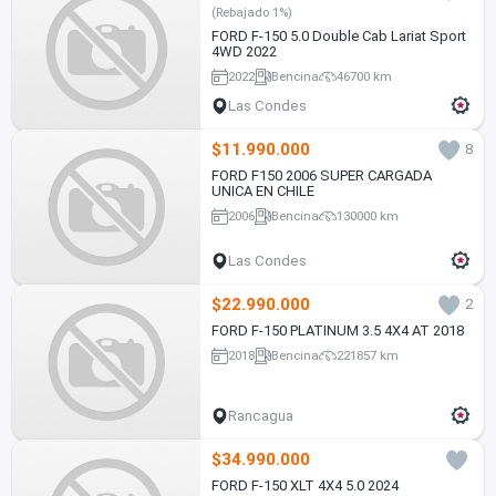
(Rebajado 1%)
FORD F-150 5.0 Double Cab Lariat Sport
4WD 2022
2022
Bencina
46700 km
Las Condes
$11.990.000
8
FORD F150 2006 SUPER CARGADA
UNICA EN CHILE
2006
Bencina
130000 km
Las Condes
$22.990.000
2
FORD F-150 PLATINUM 3.5 4X4 AT 2018
2018
Bencina
221857 km
Rancagua
$34.990.000
FORD F-150 XLT 4X4 5.0 2024