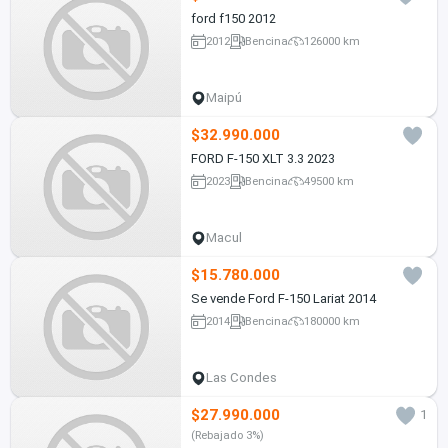
ford f150 2012
2012
Bencina
126000 km
Maipú
$32.990.000
FORD F-150 XLT 3.3 2023
2023
Bencina
49500 km
Macul
$15.780.000
Se vende Ford F-150 Lariat 2014
2014
Bencina
180000 km
Las Condes
$27.990.000
1
(Rebajado 3%)