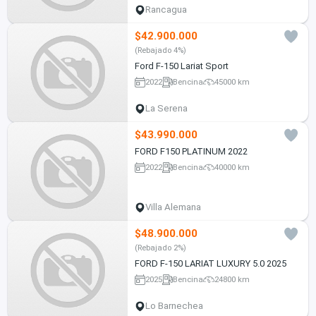
Rancagua
$42.900.000
(Rebajado 4%)
Ford F-150 Lariat Sport
2022
Bencina
45000 km
La Serena
$43.990.000
FORD F150 PLATINUM 2022
2022
Bencina
40000 km
Villa Alemana
$48.900.000
(Rebajado 2%)
FORD F-150 LARIAT LUXURY 5.0 2025
2025
Bencina
24800 km
Lo Barnechea