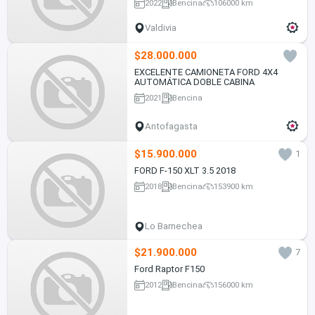
2022
Bencina
106000 km
Valdivia
$28.000.000
EXCELENTE CAMIONETA FORD 4X4
AUTOMÁTICA DOBLE CABINA
2021
Bencina
Antofagasta
$15.900.000
1
FORD F-150 XLT 3.5 2018
2018
Bencina
153900 km
Lo Barnechea
$21.900.000
7
Ford Raptor F150
2012
Bencina
156000 km