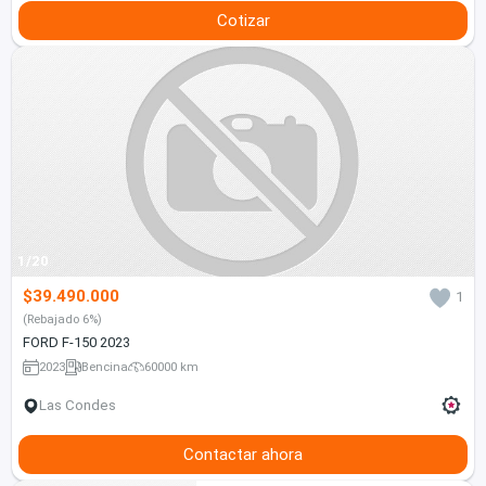
Cotizar
1/20
$39.490.000
1
(Rebajado 6%)
FORD F-150 2023
2023
Bencina
60000 km
Las Condes
Contactar ahora