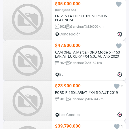
$35.000.000
(Rebajado 5%)
EN VENTA FORD F150 VERSION
PLATINUM
2021
Bencina
126000 km
Concepción
$47.800.000
CAMIONETA Marca FORD Modelo F150
LARIAT LUXURY 4X4 5.0L AU Año 2023
2023
Bencina
88159 km
Buin
$23.900.000
2
FORD F-150 LARIAT 4X4 5.0 AUT 2019
2019
Bencina
106944 km
Las Condes
$39.790.000
1