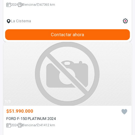
2024
Bencina
67365 km
La Cisterna
Contactar ahora
1/1
$51.990.000
FORD F-150 PLATINUM 2024
2024
Bencina
41412 km