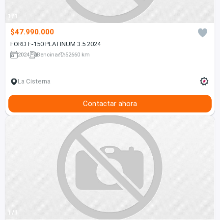
1/1
$47.990.000
FORD F-150 PLATINUM 3.5 2024
2024
Bencina
52660 km
La Cisterna
Contactar ahora
1/1