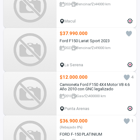
2024
Bencina
44000 km
Macul
$37.990.000
Ford F150 Lariat Sport 2023
2023
Bencina
49000 km
La Serena
$12.000.000
4
Camioneta Ford F150 4X4 Motor V8 4.6
Año 2010 con GNC legalizado
2010
Gas
400000 km
Punta Arenas
$36.900.000
1
(Rebajado 8%)
FORD F-150 PLATINIUM