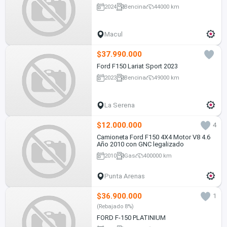
2024
Bencina
44000 km
Macul
$37.990.000
Ford F150 Lariat Sport 2023
2023
Bencina
49000 km
La Serena
$12.000.000
4
Camioneta Ford F150 4X4 Motor V8 4.6
Año 2010 con GNC legalizado
2010
Gas
400000 km
Punta Arenas
$36.900.000
1
(Rebajado 8%)
FORD F-150 PLATINIUM