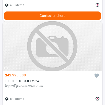
La Cisterna
Contactar ahora
1/1
$42.990.000
FORD F-150 5.0 XLT 2024
2024
Bencina
67365 km
La Cisterna