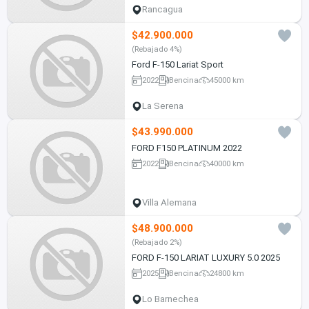
Rancagua
$42.900.000
(Rebajado 4%)
Ford F-150 Lariat Sport
2022
Bencina
45000 km
La Serena
$43.990.000
FORD F150 PLATINUM 2022
2022
Bencina
40000 km
Villa Alemana
$48.900.000
(Rebajado 2%)
FORD F-150 LARIAT LUXURY 5.0 2025
2025
Bencina
24800 km
Lo Barnechea