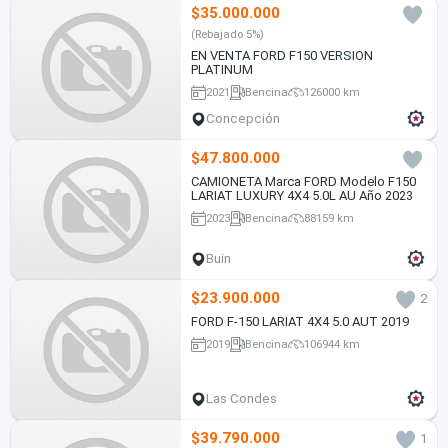
$35.000.000
(Rebajado 5%)
EN VENTA FORD F150 VERSION
PLATINUM
2021
Bencina
126000 km
Concepción
$47.800.000
CAMIONETA Marca FORD Modelo F150
LARIAT LUXURY 4X4 5.0L AU Año 2023
2023
Bencina
88159 km
Buin
$23.900.000
2
FORD F-150 LARIAT 4X4 5.0 AUT 2019
2019
Bencina
106944 km
Las Condes
$39.790.000
1