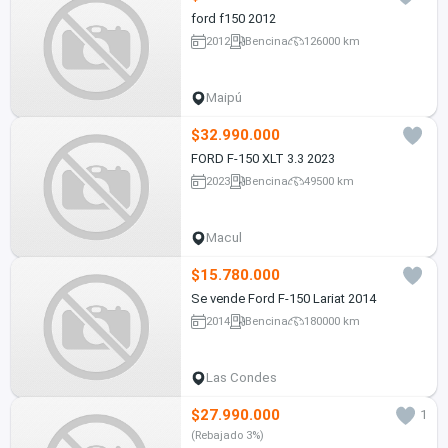
ford f150 2012
2012
Bencina
126000 km
Maipú
$32.990.000
FORD F-150 XLT 3.3 2023
2023
Bencina
49500 km
Macul
$15.780.000
Se vende Ford F-150 Lariat 2014
2014
Bencina
180000 km
Las Condes
$27.990.000
1
(Rebajado 3%)