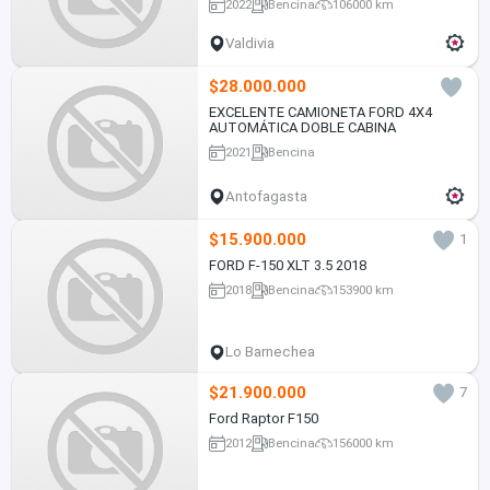
2022
Bencina
106000 km
Valdivia
$28.000.000
EXCELENTE CAMIONETA FORD 4X4
AUTOMÁTICA DOBLE CABINA
2021
Bencina
Antofagasta
$15.900.000
1
FORD F-150 XLT 3.5 2018
2018
Bencina
153900 km
Lo Barnechea
$21.900.000
7
Ford Raptor F150
2012
Bencina
156000 km