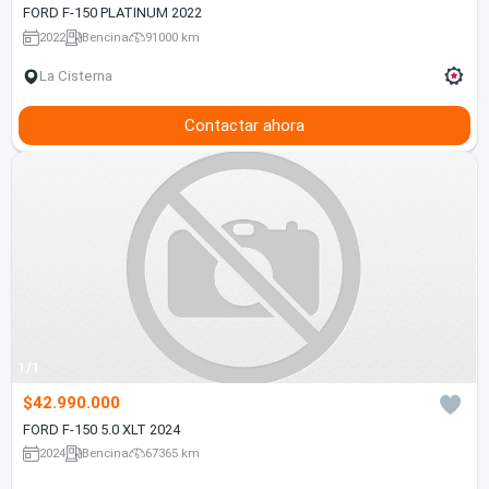
FORD F-150 PLATINUM 2022
2022
Bencina
91000 km
La Cisterna
Contactar ahora
1/1
$42.990.000
FORD F-150 5.0 XLT 2024
2024
Bencina
67365 km