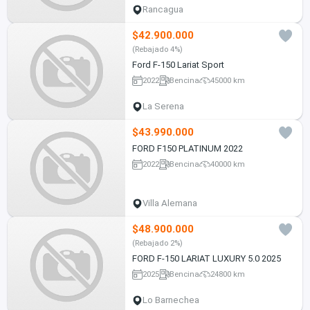
Rancagua
$42.900.000
(Rebajado 4%)
Ford F-150 Lariat Sport
2022
Bencina
45000 km
La Serena
$43.990.000
FORD F150 PLATINUM 2022
2022
Bencina
40000 km
Villa Alemana
$48.900.000
(Rebajado 2%)
FORD F-150 LARIAT LUXURY 5.0 2025
2025
Bencina
24800 km
Lo Barnechea