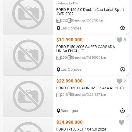
(Rebajado 1%)
FORD F-150 5.0 Double Cab Lariat Sport
4WD 2022
2022
Bencina
46700 km
Las Condes
$11.990.000
8
FORD F150 2006 SUPER CARGADA
UNICA EN CHILE
2006
Bencina
130000 km
Las Condes
$22.990.000
2
FORD F-150 PLATINUM 3.5 4X4 AT 2018
2018
Bencina
221857 km
Rancagua
$34.990.000
FORD F-150 XLT 4X4 5.0 2024