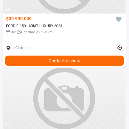
1/1
$39.990.000
FORD F-150 LARIAT LUXURY 2023
2023
Bencina
97558 km
La Cisterna
Contactar ahora
1/1