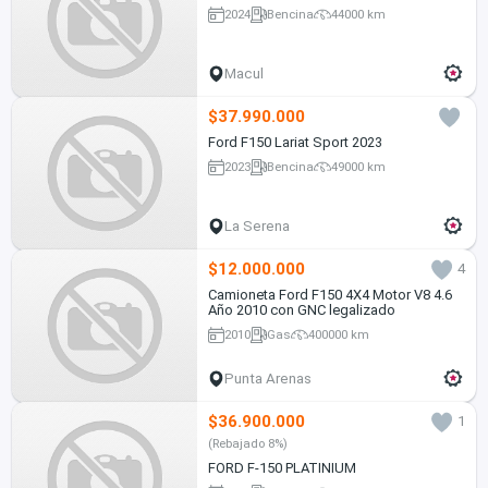
2024
Bencina
44000 km
Macul
$37.990.000
Ford F150 Lariat Sport 2023
2023
Bencina
49000 km
La Serena
$12.000.000
4
Camioneta Ford F150 4X4 Motor V8 4.6
Año 2010 con GNC legalizado
2010
Gas
400000 km
Punta Arenas
$36.900.000
1
(Rebajado 8%)
FORD F-150 PLATINIUM