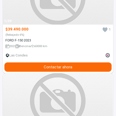
1/20
$39.490.000
1
(Rebajado 6%)
FORD F-150 2023
2023
Bencina
60000 km
Las Condes
Contactar ahora