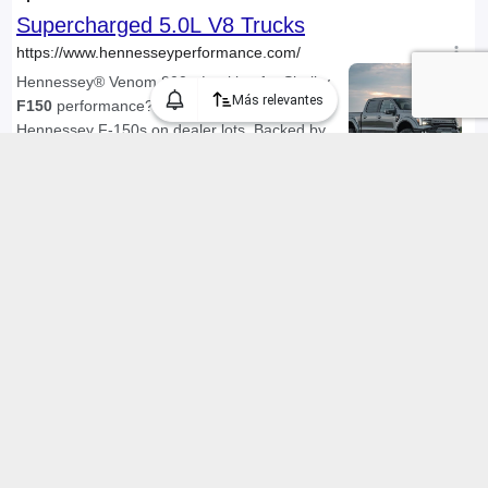
Más relevantes
Encontramos 270 Autos usados Ford "f150" en Chile, mostrando 1
a 30 anuncios
1 / 9