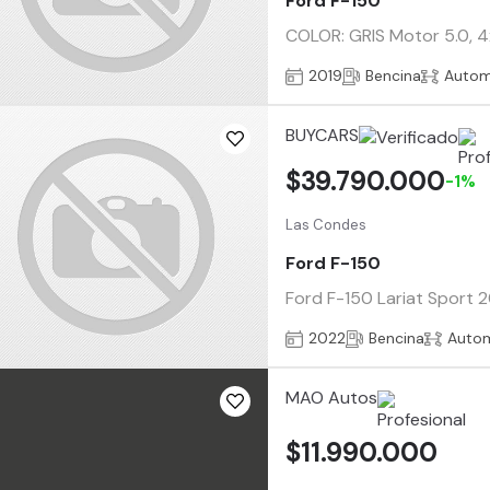
Ford F-150
COLOR: GRIS Motor 5.0, 4x
2019
Bencina
Autom
BUYCARS
$39.790.000
-1%
Las Condes
Ford F-150
Ford F-150 Lariat Sport 2
2022
Bencina
Auto
MAO Autos
$11.990.000