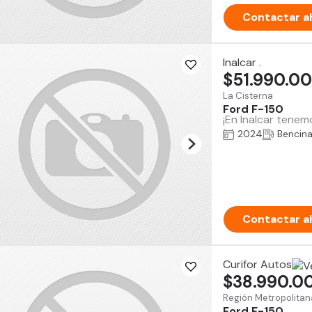
Contactar a
Inalcar .
$51.990.0
La Cisterna
Ford F-150
¡En Inalcar tenem
2024
Bencin
Contactar a
Curifor Autos
$38.990.0
Región Metropolitan
Ford F-150