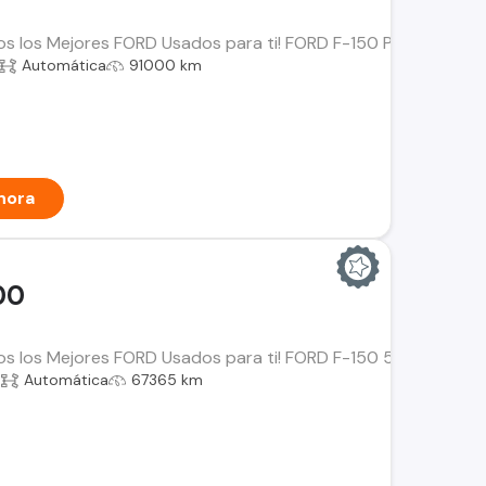
os los Mejores FORD Usados para ti! FORD F-150 Platinum Año:
Automática
91000 km
hora
00
os los Mejores FORD Usados para ti! FORD F-150 5.0 XLT Año: 
a
Automática
67365 km