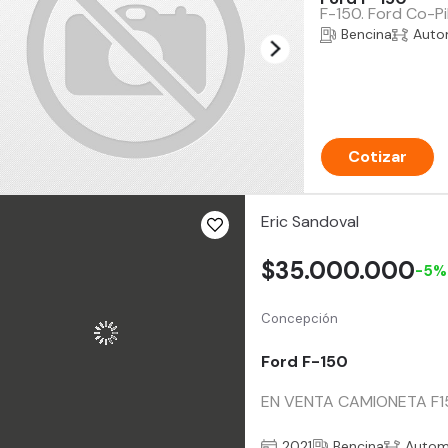
F-150. Ford Co-Pi
Bencina
Auto
Cotizar
Eric Sandoval
$35.000.000
-5%
Concepción
Ford F-150
EN VENTA CAMIONETA F1
2021
Bencina
Autom