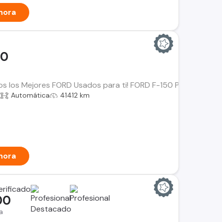
hora
00
os los Mejores FORD Usados para ti! FORD F-150 Platinum Año: 
a
Automática
41412 km
hora
00
a