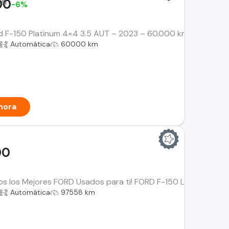
00
-6%
 F-150 Platinum 4×4 3.5 AUT – 2023 – 60.000 km – ÚNICO DUE
Automática
60000 km
hora
00
os los Mejores FORD Usados para ti! FORD F-150 Lariat Luxury
Automática
97558 km