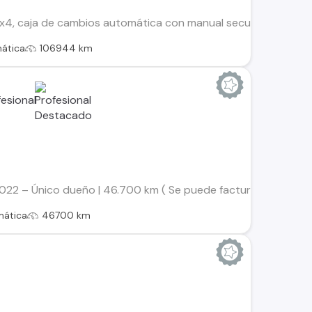
4, caja de cambios automática con manual secuencial, start s
ática
106944 km
022 – Único dueño | 46.700 km ( Se puede facturar, precio + 
mática
46700 km