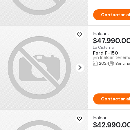
Contactar a
Inalcar .
$47.990.0
La Cisterna
Ford F-150
¡En Inalcar tenem
2024
Bencin
Contactar a
Inalcar .
$42.990.0