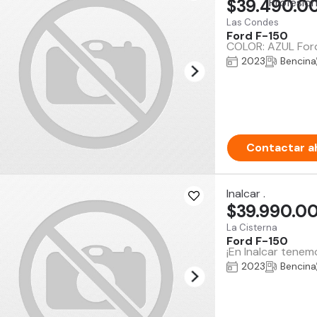
$39.490.0
Las Condes
Ford F-150
COLOR: AZUL Ford
2023
Bencina
Contactar a
Inalcar .
$39.990.0
La Cisterna
Ford F-150
¡En Inalcar tenem
2023
Bencina