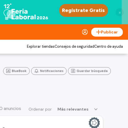
×
Publicar
Explorar tiendas
Consejos de seguridad
Centro de ayuda
BlueBook
Notificaciones
Guardar búsqueda
30 anuncios
Ordenar por
Más relevantes