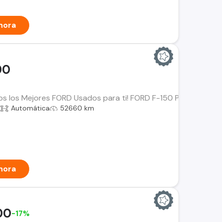
hora
00
os los Mejores FORD Usados para ti! FORD F-150 Platinum 3.5 
a
Automática
52660 km
hora
00
-17%